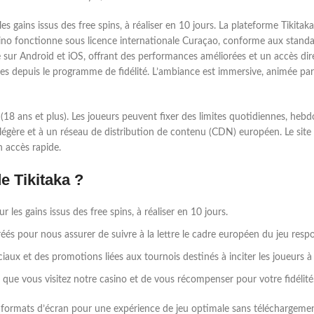
s gains issus des free spins, à réaliser en 10 jours. La plateforme Tikita
asino fonctionne sous licence internationale Curaçao, conforme aux stand
e sur Android et iOS, offrant des performances améliorées et un accès direc
les depuis le programme de fidélité. L’ambiance est immersive, animée par
(18 ans et plus). Les joueurs peuvent fixer des limites quotidiennes, heb
gère et à un réseau de distribution de contenu (CDN) européen. Le site u
n accès rapide.
 Tikitaka ?
les gains issus des free spins, à réaliser en 10 jours.
és pour nous assurer de suivre à la lettre le cadre européen du jeu resp
x et des promotions liées aux tournois destinés à inciter les joueurs à r
 que vous visitez notre casino et de vous récompenser pour votre fidélité
formats d’écran pour une expérience de jeu optimale sans téléchargement 