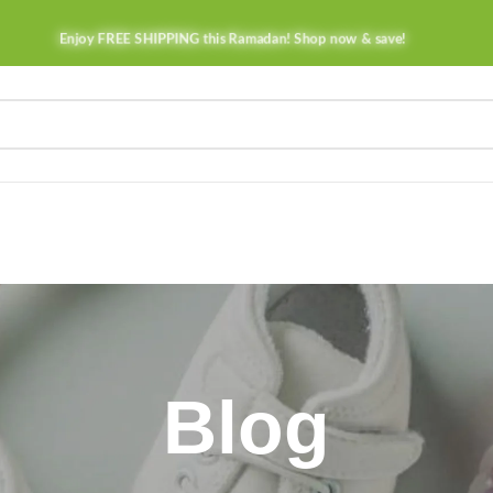
Enjoy FREE SHIPPING this Ramadan! Shop now & save!
Blog