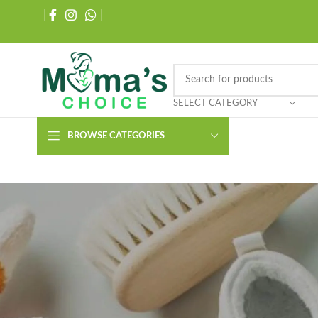
SELECT CATEGORY
BROWSE CATEGORIES