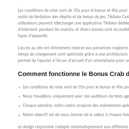
Les conditions de mise sont de 35x pour le bonus et 40x pour le
outils de limitation des dépôts et de temps de jeu. Tikitaka C
utilisateurs peuvent télécharger une application Tikitaka dédié
d’intervenir pendant les matchs, et divers boosts sont accessib
types d’appareils.
L’accès au site est strictement réservé aux personnes majeures 
temps de chargement sont optimisés grâce à une architecture lé
permet de l’ajouter à l’écran d’accueil d’un smartphone pour u
Comment fonctionne le Bonus Crab de
Les conditions de mise sont de 35x pour le bonus et 40x pour 
Nous travaillons uniquement avec des auditeurs de tests agré
Chaque semaine, notre casino propose des événements spéciau
Notre objectif est de vous donner de la valeur à chaque fois
Le design responsive s’adapte automatiquement aux différents 