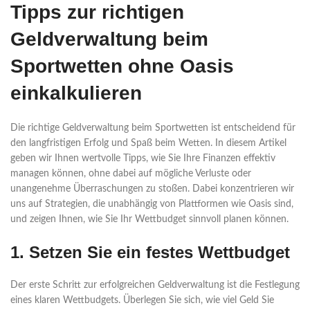
Tipps zur richtigen
Geldverwaltung beim
Sportwetten ohne Oasis
einkalkulieren
Die richtige Geldverwaltung beim Sportwetten ist entscheidend für
den langfristigen Erfolg und Spaß beim Wetten. In diesem Artikel
geben wir Ihnen wertvolle Tipps, wie Sie Ihre Finanzen effektiv
managen können, ohne dabei auf mögliche Verluste oder
unangenehme Überraschungen zu stoßen. Dabei konzentrieren wir
uns auf Strategien, die unabhängig von Plattformen wie Oasis sind,
und zeigen Ihnen, wie Sie Ihr Wettbudget sinnvoll planen können.
1. Setzen Sie ein festes Wettbudget
Der erste Schritt zur erfolgreichen Geldverwaltung ist die Festlegung
eines klaren Wettbudgets. Überlegen Sie sich, wie viel Geld Sie