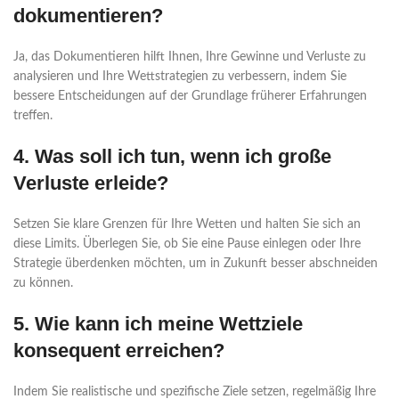
dokumentieren?
Ja, das Dokumentieren hilft Ihnen, Ihre Gewinne und Verluste zu
analysieren und Ihre Wettstrategien zu verbessern, indem Sie
bessere Entscheidungen auf der Grundlage früherer Erfahrungen
treffen.
4. Was soll ich tun, wenn ich große
Verluste erleide?
Setzen Sie klare Grenzen für Ihre Wetten und halten Sie sich an
diese Limits. Überlegen Sie, ob Sie eine Pause einlegen oder Ihre
Strategie überdenken möchten, um in Zukunft besser abschneiden
zu können.
5. Wie kann ich meine Wettziele
konsequent erreichen?
Indem Sie realistische und spezifische Ziele setzen, regelmäßig Ihre