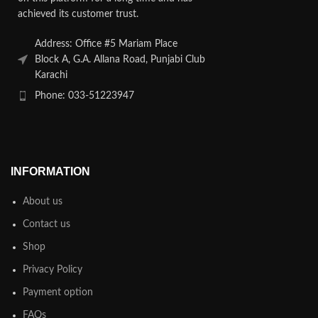
achieved its customer trust.
Address: Office #5 Mariam Place
Block A, G.A. Allana Road, Punjabi Club
Karachi
Phone: 033-51223947
INFORMATION
About us
Contact us
Shop
Privacy Policy
Payment option
FAQs