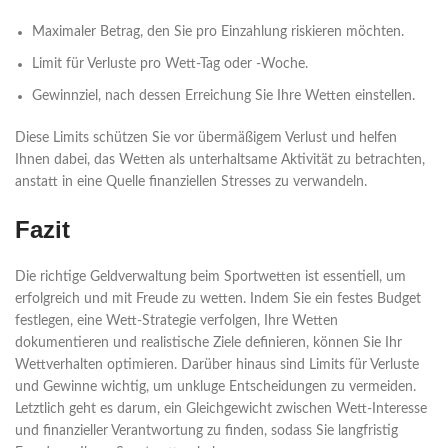
Maximaler Betrag, den Sie pro Einzahlung riskieren möchten.
Limit für Verluste pro Wett-Tag oder -Woche.
Gewinnziel, nach dessen Erreichung Sie Ihre Wetten einstellen.
Diese Limits schützen Sie vor übermäßigem Verlust und helfen
Ihnen dabei, das Wetten als unterhaltsame Aktivität zu betrachten,
anstatt in eine Quelle finanziellen Stresses zu verwandeln.
Fazit
Die richtige Geldverwaltung beim Sportwetten ist essentiell, um
erfolgreich und mit Freude zu wetten. Indem Sie ein festes Budget
festlegen, eine Wett-Strategie verfolgen, Ihre Wetten
dokumentieren und realistische Ziele definieren, können Sie Ihr
Wettverhalten optimieren. Darüber hinaus sind Limits für Verluste
und Gewinne wichtig, um unkluge Entscheidungen zu vermeiden.
Letztlich geht es darum, ein Gleichgewicht zwischen Wett-Interesse
und finanzieller Verantwortung zu finden, sodass Sie langfristig