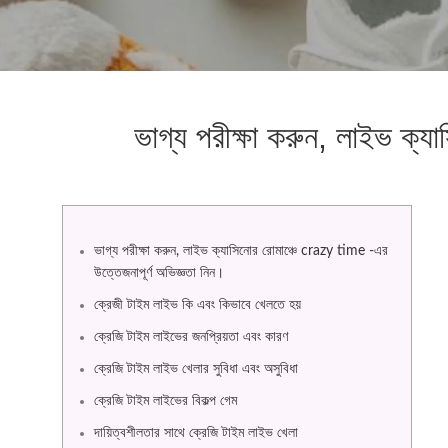
ভাগ্য পরীক্ষা করুন, লাইভ ক্
ভাগ্য পরীক্ষা করুন, লাইভ ক্যাসিনোর রোমাঞ্চে crazy time -এর
উত্তেজনাপূর্ণ অভিজ্ঞতা নিন।
ক্রেজী টাইম লাইভ কি এবং কিভাবে খেলতে হয়
ক্রেজি টাইম লাইভের জনপ্রিয়তা এবং কারণ
ক্রেজি টাইম লাইভ খেলার সুবিধা এবং অসুবিধা
ক্রেজি টাইম লাইভের বিকল্প গেম
দায়িত্বশীলতার সাথে ক্রেজি টাইম লাইভ খেলা