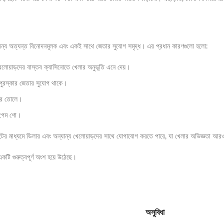
র জন্য অত্যন্ত বিনোদনমূলক এবং একই সাথে জেতার সুযোগ সমৃদ্ধ। এর প্রধান কারণগুলো হলো:
েলোয়াড়দের বাস্তব ক্যাসিনোতে খেলার অনুভূতি এনে দেয়।
় পুরস্কার জেতার সুযোগ থাকে।
করে তোলে।
ক গেম শো।
চ্যাটের মাধ্যমে ডিলার এবং অন্যান্য খেলোয়াড়দের সাথে যোগাযোগ করতে পারে, যা খেলার অভিজ্ঞতা 
কটি গুরুত্বপূর্ণ অংশ হয়ে উঠেছে।
অসুবিধা