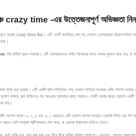
াঞ্চে crazy time -এর উত্তেজনাপূর্ণ অভিজ্ঞতা নি
্দুতে রয়েছে crazy time live। এটি একটি জনপ্রিয় গেম শো, যেখানে খেলোয়াড়রা রিয়েল-টাইমে 
করেছে।
ive
সেই চাহিদা পূরণে সহায়ক। এটি খেলোয়াড়দের লাইভ ডিলারের সাথে খেলার সুযোগ করে দেয়, যা ব
া তৈরি করা হয়েছে। এটি একটি হুইল-ভিত্তিক গেম, যেখানে বিভিন্ন সংখ্যক বেটিং অপশন রয়েছে। খ
়ারের সুযোগ থাকায়, অল্প বাজিতেও বড় অঙ্কের পুরস্কার জেতা সম্ভব। গেমটি খেলার জন্য, প্রথমে একট
করা যায়।
েটিং অপশন থাকে—১, ২, ৫ এবং ১০। এছাড়াও, দুটি বোনাস অপশন রয়েছে—ক্রেজি টাইম এবং টপ আপ। ক্র
আরও বেশি সংখ্যক মাল্টিপ্লায়ার যোগ করে, যা জেতার সম্ভাবনা বাড়িয়ে তোলে।
, ছোট বাজি ধরে খেলা শুরু করা এবং ধীরে ধীরে বাজির পরিমাণ বাড়ানো। এছাড়াও, বোনাস গেমগুলোতে 