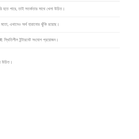
ি হতে পারে, তাই সতর্কতার সাথে খেলা উচিত।
র মতো, এখানেও অর্থ হারানোর ঝুঁকি রয়েছে।
া:
স্থিতিশীল ইন্টারনেট সংযোগ প্রয়োজন।
রা উচিত।