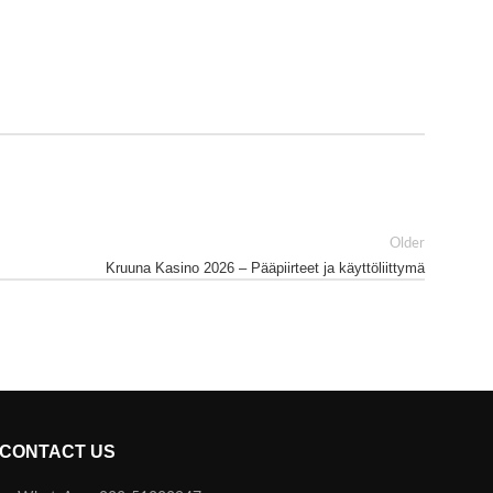
Older
Kruuna Kasino 2026 – Pääpiirteet ja käyttöliittymä
CONTACT US