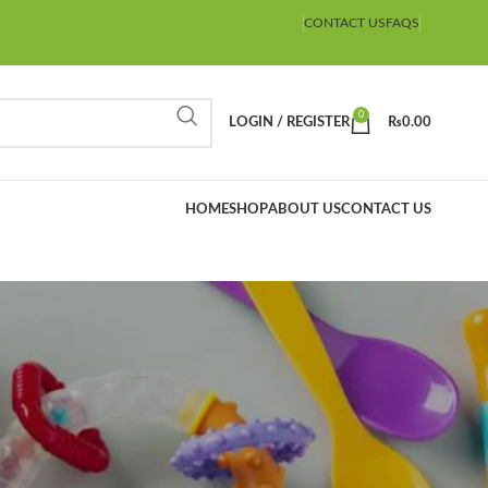
CONTACT US
FAQS
0
LOGIN / REGISTER
₨
0.00
HOME
SHOP
ABOUT US
CONTACT US