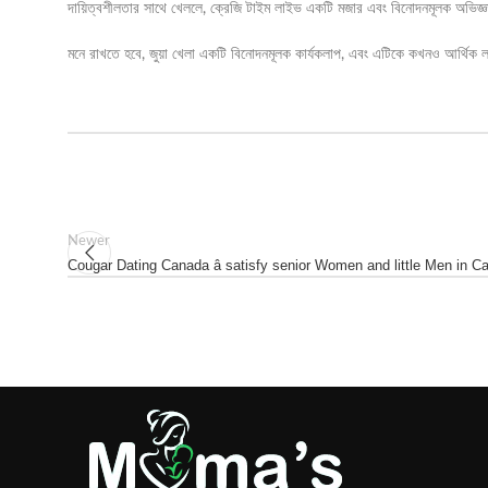
দায়িত্বশীলতার সাথে খেললে, ক্রেজি টাইম লাইভ একটি মজার এবং বিনোদনমূলক অভিজ্
মনে রাখতে হবে, জুয়া খেলা একটি বিনোদনমূলক কার্যকলাপ, এবং এটিকে কখনও আর্থিক 
Newer
Cougar Dating Canada â satisfy senior Women and little Men in C