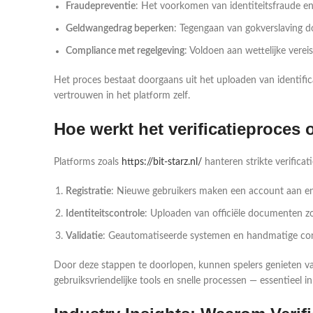
Fraudepreventie
: Het voorkomen van identiteitsfraude e
Geldwangedrag beperken
: Tegengaan van gokverslaving door
Compliance met regelgeving
: Voldoen aan wettelijke verei
Het proces bestaat doorgaans uit het uploaden van identific
vertrouwen in het platform zelf.
Hoe werkt het verificatieproces 
Platforms zoals
https://bit-starz.nl/
hanteren strikte verifica
Registratie
: Nieuwe gebruikers maken een account aan en 
Identiteitscontrole
: Uploaden van officiële documenten zoa
Validatie
: Geautomatiseerde systemen en handmatige con
Door deze stappen te doorlopen, kunnen spelers genieten van 
gebruiksvriendelijke tools en snelle processen — essentieel i