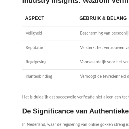
Industry Insights: Waarom Verifi
ASPECT
GEBRUIK & BELANG
Veiligheid
Bescherming van persoonli
Reputatie
Versterkt het vertrouwen va
Regelgeving
Voorwaardelijk voor het ver
Klantenbinding
Verhoogt de tevredenheid d
Het is duidelijk dat succesvolle verificatie niet alleen een t
De Significance van Authentieke
In Nederland, waar de regulering van online gokken streng i