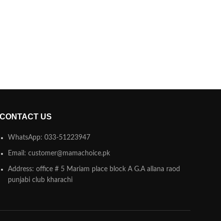
CONTACT US
WhatsApp: 033-51223947
Email: customer@mamachoice.pk
Address: office # 5 Mariam place block A G.A allana raod
punjabi club kharachi