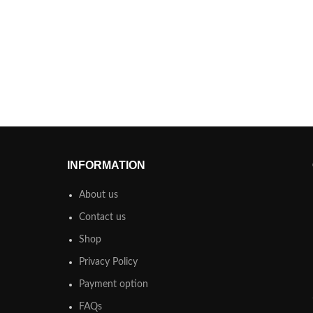
INFORMATION
About us
Contact us
Shop
Privacy Policy
Payment option
FAQs