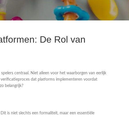
atformen: De Rol van
spelers centraal. Niet alleen voor het waarborgen van eerlijk
 verificatieproces dat platforms implementeren voordat
zo belangrijk?
Dit is niet slechts een formaliteit, maar een essentiële