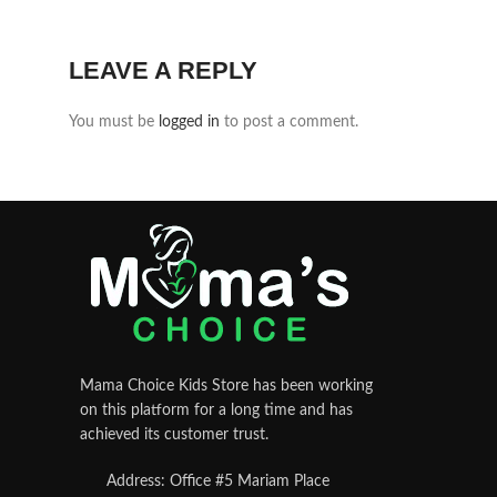
LEAVE A REPLY
You must be
logged in
to post a comment.
Mama Choice Kids Store has been working
on this platform for a long time and has
achieved its customer trust.
Address: Office #5 Mariam Place