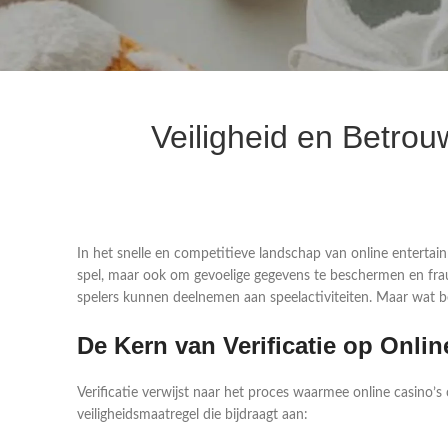
Veiligheid en Betro
In het snelle en competitieve landschap van online entertain
spel, maar ook om gevoelige gegevens te beschermen en fraud
spelers kunnen deelnemen aan speelactiviteiten. Maar wat 
De Kern van Verificatie op Onli
Verificatie verwijst naar het proces waarmee online casino’s co
veiligheidsmaatregel die bijdraagt aan: