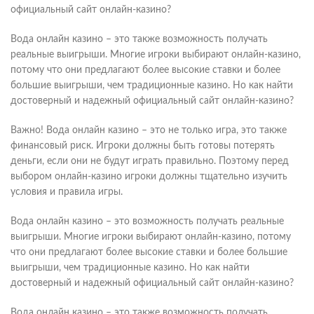
официальный сайт онлайн-казино?
Вода онлайн казино – это также возможность получать
реальные выигрыши. Многие игроки выбирают онлайн-казино,
потому что они предлагают более высокие ставки и более
большие выигрыши, чем традиционные казино. Но как найти
достоверный и надежный официальный сайт онлайн-казино?
Важно! Вода онлайн казино – это не только игра, это также
финансовый риск. Игроки должны быть готовы потерять
деньги, если они не будут играть правильно. Поэтому перед
выбором онлайн-казино игроки должны тщательно изучить
условия и правила игры.
Вода онлайн казино – это возможность получать реальные
выигрыши. Многие игроки выбирают онлайн-казино, потому
что они предлагают более высокие ставки и более большие
выигрыши, чем традиционные казино. Но как найти
достоверный и надежный официальный сайт онлайн-казино?
Вода онлайн казино – это также возможность получать