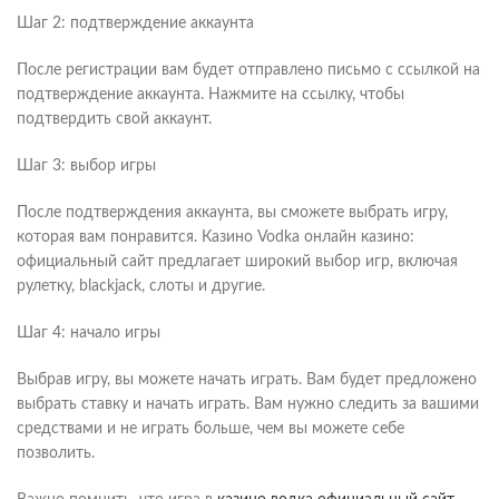
Шаг 2: подтверждение аккаунта
После регистрации вам будет отправлено письмо с ссылкой на
подтверждение аккаунта. Нажмите на ссылку, чтобы
подтвердить свой аккаунт.
Шаг 3: выбор игры
После подтверждения аккаунта, вы сможете выбрать игру,
которая вам понравится. Казино Vodka онлайн казино:
официальный сайт предлагает широкий выбор игр, включая
рулетку, blackjack, слоты и другие.
Шаг 4: начало игры
Выбрав игру, вы можете начать играть. Вам будет предложено
выбрать ставку и начать играть. Вам нужно следить за вашими
средствами и не играть больше, чем вы можете себе
позволить.