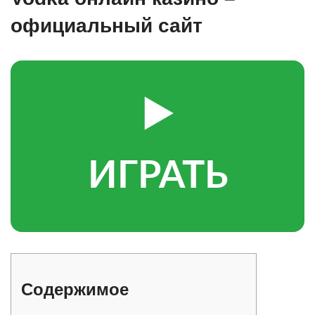
официальный сайт
▶️
ИГРАТЬ
Содержимое