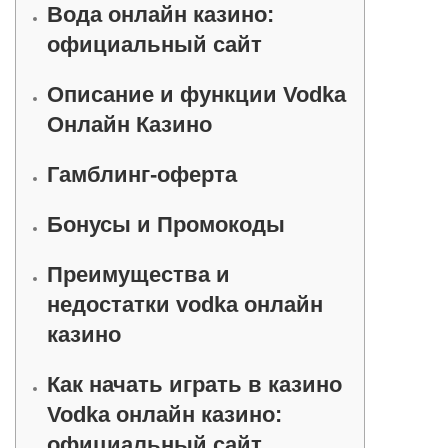
Вода онлайн казино:
официальный сайт
Описание и функции Vodka
Онлайн Казино
Гамблинг-оферта
Бонусы и Промокоды
Преимущества и
недостатки vodka онлайн
казино
Как начать играть в казино
Vodka онлайн казино:
официальный сайт