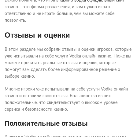
Важно помнить, что игра в
казино водка официальный сайт
казино – это форма развлечения, и вам нужно играть
ответственно и не играть больше, чем вы можете себе
позволить.
Отзывы и оценки
В этом разделе мы собрали отзывы и оценки игроков, которые
уже испытывали на себе услуги Vodka онлайн казино. Ниже вы
можете прочитать реальные отзывы и оценки, которые
помогут вам сделать более информированное решение о
выборе казино.
Многие игроки уже испытывали на себе услуги Vodka онлайн
казино и оставили свои отзывы. Большинство из них
положительные, что свидетельствует о высоком уровне
сервиса и безопасности казино.
Положительные отзывы