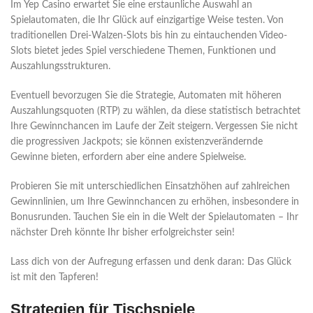
Im Yep Casino erwartet Sie eine erstaunliche Auswahl an
Spielautomaten, die Ihr Glück auf einzigartige Weise testen. Von
traditionellen Drei-Walzen-Slots bis hin zu eintauchenden Video-
Slots bietet jedes Spiel verschiedene Themen, Funktionen und
Auszahlungsstrukturen.
Eventuell bevorzugen Sie die Strategie, Automaten mit höheren
Auszahlungsquoten (RTP) zu wählen, da diese statistisch betrachtet
Ihre Gewinnchancen im Laufe der Zeit steigern. Vergessen Sie nicht
die progressiven Jackpots; sie können existenzverändernde
Gewinne bieten, erfordern aber eine andere Spielweise.
Probieren Sie mit unterschiedlichen Einsatzhöhen auf zahlreichen
Gewinnlinien, um Ihre Gewinnchancen zu erhöhen, insbesondere in
Bonusrunden. Tauchen Sie ein in die Welt der Spielautomaten – Ihr
nächster Dreh könnte Ihr bisher erfolgreichster sein!
Lass dich von der Aufregung erfassen und denk daran: Das Glück
ist mit den Tapferen!
Strategien für Tischspiele