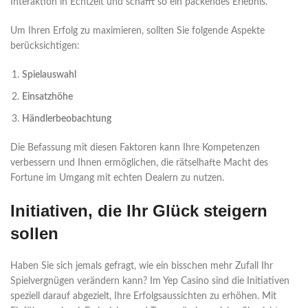
Interaktion in Echtzeit und schafft so ein packendes Erlebnis.
Um Ihren Erfolg zu maximieren, sollten Sie folgende Aspekte
berücksichtigen:
Spielauswahl
Einsatzhöhe
Händlerbeobachtung
Die Befassung mit diesen Faktoren kann Ihre Kompetenzen
verbessern und Ihnen ermöglichen, die rätselhafte Macht des
Fortune im Umgang mit echten Dealern zu nutzen.
Initiativen, die Ihr Glück steigern
sollen
Haben Sie sich jemals gefragt, wie ein bisschen mehr Zufall Ihr
Spielvergnügen verändern kann? Im Yep Casino sind die Initiativen
speziell darauf abgezielt, Ihre Erfolgsaussichten zu erhöhen. Mit