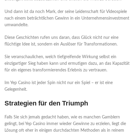
Und dann ist da noch Mark, der seine Leidenschaft für Videospiele
nach einem beträchtlichen Gewinn in ein Unternehmensinvestment
umwandelte.
Diese Geschichten rufen uns daran, dass Glück nicht nur eine
flüchtige Idee ist, sondern ein Auslöser für Transformationen.
Sie veranschaulichen, welch tiefgreifende Wirkung selbst ein
einzigartiger Sieg haben kann und ermutigen dazu, an das Kapazität
für ein eigenes transformierendes Erlebnis zu vertrauen.
Im Yep Casino ist jeder Spin nicht nur ein Spiel – er ist eine
Gelegenheit.
Strategien für den Triumph
Falls Sie sich jemals gedacht haben, wie es manchen Gamblern
gelingt, bei Yep Casino immer wieder Gewinne zu erzielen, liegt die
Lösung oft eher in einigen durchdachten Methoden als in reinem