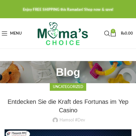
Enjoy FREE SHIPPING this Ramadan! Shop now & save!
0
MENU
₨
0.00
Blog
UNCATEGORIZED
Entdecken Sie die Kraft des Fortunas im Yep
Casino
Hamsol #Dev