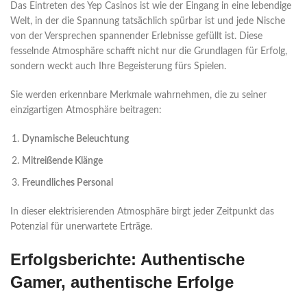
Das Eintreten des Yep Casinos ist wie der Eingang in eine lebendige
Welt, in der die Spannung tatsächlich spürbar ist und jede Nische
von der Versprechen spannender Erlebnisse gefüllt ist. Diese
fesselnde Atmosphäre schafft nicht nur die Grundlagen für Erfolg,
sondern weckt auch Ihre Begeisterung fürs Spielen.
Sie werden erkennbare Merkmale wahrnehmen, die zu seiner
einzigartigen Atmosphäre beitragen:
Dynamische Beleuchtung
Mitreißende Klänge
Freundliches Personal
In dieser elektrisierenden Atmosphäre birgt jeder Zeitpunkt das
Potenzial für unerwartete Erträge.
Erfolgsberichte: Authentische
Gamer, authentische Erfolge