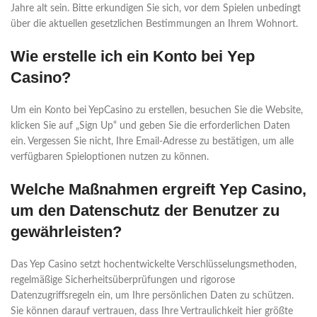
Jahre alt sein. Bitte erkundigen Sie sich, vor dem Spielen unbedingt
über die aktuellen gesetzlichen Bestimmungen an Ihrem Wohnort.
Wie erstelle ich ein Konto bei Yep
Casino?
Um ein Konto bei YepCasino zu erstellen, besuchen Sie die Website,
klicken Sie auf „Sign Up“ und geben Sie die erforderlichen Daten
ein. Vergessen Sie nicht, Ihre Email-Adresse zu bestätigen, um alle
verfügbaren Spieloptionen nutzen zu können.
Welche Maßnahmen ergreift Yep Casino,
um den Datenschutz der Benutzer zu
gewährleisten?
Das Yep Casino setzt hochentwickelte Verschlüsselungsmethoden,
regelmäßige Sicherheitsüberprüfungen und rigorose
Datenzugriffsregeln ein, um Ihre persönlichen Daten zu schützen.
Sie können darauf vertrauen, dass Ihre Vertraulichkeit hier größte