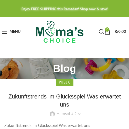
Enjoy FREE SHIPPING this Ramadan! Shop now & save!
0
MENU
₨
0.00
Blog
PUBLIC
Zukunftstrends im Glücksspiel Was erwartet
uns
Hamsol #Dev
Zukunftstrends im Glücksspiel Was erwartet uns