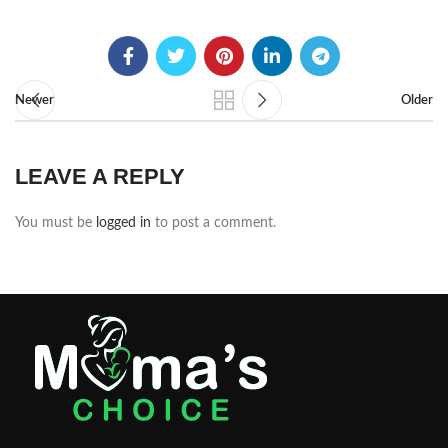
Newer
Older
LEAVE A REPLY
You must be
logged in
to post a comment.