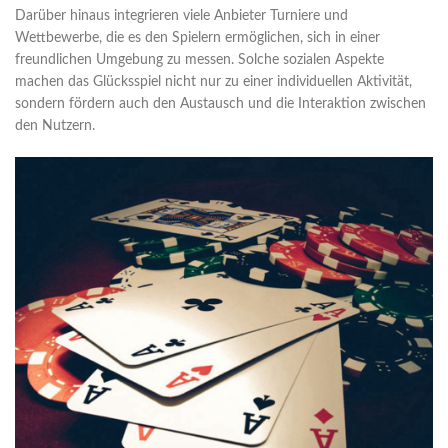
Darüber hinaus integrieren viele Anbieter Turniere und
Wettbewerbe, die es den Spielern ermöglichen, sich in einer
freundlichen Umgebung zu messen. Solche sozialen Aspekte
machen das Glücksspiel nicht nur zu einer individuellen Aktivität,
sondern fördern auch den Austausch und die Interaktion zwischen
den Nutzern.