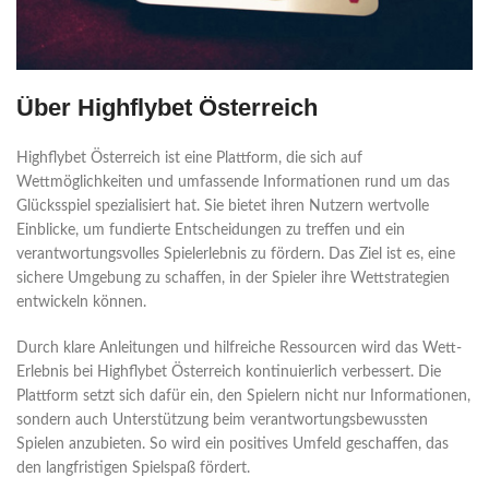
Über Highflybet Österreich
Highflybet Österreich ist eine Plattform, die sich auf
Wettmöglichkeiten und umfassende Informationen rund um das
Glücksspiel spezialisiert hat. Sie bietet ihren Nutzern wertvolle
Einblicke, um fundierte Entscheidungen zu treffen und ein
verantwortungsvolles Spielerlebnis zu fördern. Das Ziel ist es, eine
sichere Umgebung zu schaffen, in der Spieler ihre Wettstrategien
entwickeln können.
Durch klare Anleitungen und hilfreiche Ressourcen wird das Wett-
Erlebnis bei Highflybet Österreich kontinuierlich verbessert. Die
Plattform setzt sich dafür ein, den Spielern nicht nur Informationen,
sondern auch Unterstützung beim verantwortungsbewussten
Spielen anzubieten. So wird ein positives Umfeld geschaffen, das
den langfristigen Spielspaß fördert.