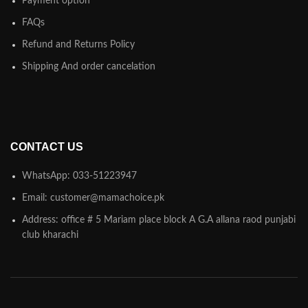
Payment option
FAQs
Refund and Returns Policy
Shipping And order cancelation
CONTACT US
WhatsApp: 033-51223947
Email: customer@mamachoice.pk
Address: office # 5 Mariam place block A G.A allana raod punjabi
club kharachi