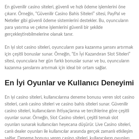
En güvenilir casino siteleri, güvenli ve hızlı ödeme işlemlerini öne
çıkarır. Örneğin, “Güvenilir Casino Bahis Siteleri” sitesi, PayPal ve
Neteller gibi güvenli ödeme sistemlerini destekler. Bu, oyuncuların
para yatırma ve çekme işlemlerini güvenli bir şekilde
gerçekleştirebilmelerine olanak tanır.
En iyi slot casino siteleri, oyuncuların para kazanma şansını artırmak
için çeşitli bonuslar sunar. Örneğin, “En İyi Kazandıran Slot Siteleri”
sitesi, oyunculara her gün farklı bonuslar sunar ve bu, oyuncuların
kazanma şanslarını artırmak için ideal bir ortam sağlar.
En İyi Oyunlar ve Kullanıcı Deneyimi
En iyi casino siteleri, kullanıcılarına deneme bonusu veren slot casino
siteleri, canlı casino siteleri ve casino bahis siteleri sunar. Güvenilir
casino siteleri, kullanıcıların ihtiyaçlarına ve tercihlerine göre çeşitli
oyunlar sunar. Örneğin, Slot Casino siteleri, çeşitli temalı slot
oyunları sunarak kullanıcıları heyecana düşürür. Live Casino siteleri,
canlı dealer oyunları ile kullanıcılar arasında gerçek zamanlı etkileşim
sağlar. Deneme bonusu veren casino siteleri, kullanıcıların oyunları