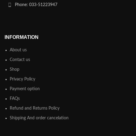
Phone: 033-51223947
INFORMATION
About us
Contact us
Shop
Privacy Policy
Payment option
FAQs
Refund and Returns Policy
Shipping And order cancelation