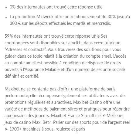
0% des internautes ont trouvé cette réponse utile
La promotion Midweek offre un remboursement de 30% jusqu’à
300 € sur les dépôts effectués les mardis et mercredis.
59% des internautes ont trouvé cette réponse utile Ses
coordonnées sont disponibles sur ameli.fr, dans cette rubrique
“Adresses et contacts”. Vous trouverez des solutions pour vous
guider dans ce topic relatif à la création du compte ameli. L’accès
au compte ameli est possible à condition de disposer de droits
ouverts à l’Assurance Maladie et d’un numéro de sécurité sociale
définitif et certifié.
Maxibet ne se contente pas d’offrir une plateforme de paris
performante, elle récompense également ses utilisateurs avec des
promotions régulières et attractives. Maxibet Casino offre une
variété de méthodes de paiement sûres et pratiques pour répondre
aux besoins des joueurs. Maxibet France Site officiel ⚡ Meilleurs
jeux de casino Maxi Bet⭐️ Parier sur des sports pour de l’argent réel
➤ 1700+ machines à sous, roulette et paris