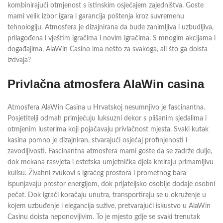
kombinirajući otmjenost s istinskim osjećajem zajedništva. Goste
mami velik izbor igara i garancija poštenja kroz suvremenu
tehnologiju. Atmosfera je dizajnirana da bude zanimljiva i uzbudljiva,
prilagođena i vještim igračima i novim igračima. S mnogim akcijama i
događajima, AlaWin Casino ima nešto za svakoga, ali što ga doista
izdvaja?
Privlačna atmosfera AlaWin casina
Atmosfera AlaWin Casina u Hrvatskoj nesumnjivo je fascinantna.
Posjetitelji odmah primjećuju luksuzni dekor s plišanim sjedalima i
otmjenim lusterima koji pojačavaju privlačnost mjesta. Svaki kutak
kasina pomno je dizajniran, stvarajući osjećaj profinjenosti i
zavodljivosti. Fascinantna atmosfera mami goste da se zadrže dulje,
dok mekana rasvjeta i estetska umjetnička djela kreiraju primamljivu
kulisu. Živahni zvukovi s igraćeg prostora i prometnog bara
ispunjavaju prostor energijom, dok prijateljsko osoblje dodaje osobni
pečat. Dok igrači koračaju unutra, transportiraju se u okruženje u
kojem uzbuđenje i elegancija sužive, pretvarajući iskustvo u AlaWin
Casinu doista neponovljivim. To je mjesto gdje se svaki trenutak