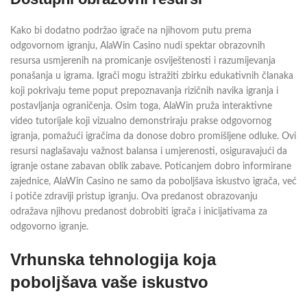
Kako bi dodatno podržao igrače na njihovom putu prema
odgovornom igranju, AlaWin Casino nudi spektar obrazovnih
resursa usmjerenih na promicanje osviještenosti i razumijevanja
ponašanja u igrama. Igrači mogu istražiti zbirku edukativnih članaka
koji pokrivaju teme poput prepoznavanja rizičnih navika igranja i
postavljanja ograničenja. Osim toga, AlaWin pruža interaktivne
video tutorijale koji vizualno demonstriraju prakse odgovornog
igranja, pomažući igračima da donose dobro promišljene odluke. Ovi
resursi naglašavaju važnost balansa i umjerenosti, osiguravajući da
igranje ostane zabavan oblik zabave. Poticanjem dobro informirane
zajednice, AlaWin Casino ne samo da poboljšava iskustvo igrača, već
i potiče zdraviji pristup igranju. Ova predanost obrazovanju
odražava njihovu predanost dobrobiti igrača i inicijativama za
odgovorno igranje.
Vrhunska tehnologija koja
poboljšava vaše iskustvo