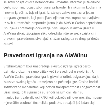
se svaki posjet osjeća nezaboravno. Povratne informacije zajednice
često spominju bogat izbor igara, prilagođenih i iskusnim kockarima
i novim igračima. Lojalni igrači izražavaju zahvalnost za vrijedan
program vjernosti, koji poboljšava njihovo sveukupno zadovoljstvo.
Iz ovih autentičnih preporuka jasno je da AlaWin Casino neprekidno
ispunjava i premašuje očekivanja. Sveukupno, iskustva igrača u
AlaWinu slikaju živopisnu sliku odredišta gdje se sreća zaista čini
pravom i pravednom, stvarajući snažan razlog da se drugi pridruže
zabavi.
Pravednost igranja na AlaWinu
S tehnologijom koja unapređuje iskustvo igranja, igrači često
uzimaju u obzir ne samo užitak već i pravednost u svojoj igri. U
AlaWin Casinu, pravedna igra je glavni prioritet, osiguravajući da je
iskustvo svakog igrača utemeljeno na poštenju igre. Casino koristi
sofisticirane mehanizme koji potiču transparentnost i odgovornost.
Igrači mogu biti sigurni da su ishodi nasumični i da nisu
manipulirani, zahvaljujući RNG koji pokreću njihove igre. Sigurnosne
mjere štite osobne i financijske podatke, dodajući još jedan sloj