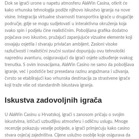
Dok se igrači urone u napetu atmosferu AlaWin Casina, otkrit će
kako vrhunska tehnologija podiže njihovo iskustvo igranja na nove
visine. Integracija virtualne stvarnosti transportira igrače u drugačije
područje, gdje se mogu sudjelovati u interaktivna okruženja koja
svako spin i podjelu čine realističnim. Poboljšana grafika dodatno
pojačava ovo iskustvo, pružajući zapanjujuće vizualne elemente koji
osvajaju osjetila i stvaraju privlačan ambijent. Zasloni visoke
razlučivosti i realistični zvučni sustavi dopunjuju ovu tehnološki
naprednu avanturu, osiguravajući da igrači osjete uzbuđenje svakog
trenutka. S ovim inovacijama, AlaWin Casino ne samo da poboljšava
igranje, već i podstiče bez presedana razinu angažmana i uživanja,
čvrsto se etablirajući kao vrhunska destinacija za strastvene igrače
koji traže više od standardnih iskustava igranja.
Iskustva zadovoljnih igrača
U AlaWin Casinu u Hrvatskoj, igrači s zanosom pričaju o svojim
iskustvima, ističući uzbudljivu atmosferu i odličnu uslugu. Mnoge
recenzije pokazuju veselje pobjede, a igrači primjećuju kako casino
stvara osjećaj zajedništva. Cijene uslužno osoblje koje osigurava da