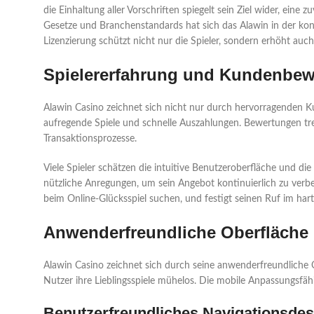
die Einhaltung aller Vorschriften spiegelt sein Ziel wider, ei
Gesetze und Branchenstandards hat sich das Alawin in der konk
Lizenzierung schützt nicht nur die Spieler, sondern erhöht auc
Spielererfahrung und Kundenbe
Alawin Casino zeichnet sich nicht nur durch hervorragenden K
aufregende Spiele und schnelle Auszahlungen. Bewertungen tr
Transaktionsprozesse.
Viele Spieler schätzen die intuitive Benutzeroberfläche und di
nützliche Anregungen, um sein Angebot kontinuierlich zu verb
beim Online-Glücksspiel suchen, und festigt seinen Ruf im ha
Anwenderfreundliche Oberfläche u
Alawin Casino zeichnet sich durch seine anwenderfreundliche O
Nutzer ihre Lieblingsspiele mühelos. Die mobile Anpassungsfäh
Benutzerfreundliches Navigationsdes