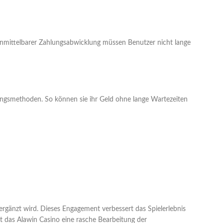
 unmittelbarer Zahlungsabwicklung müssen Benutzer nicht lange
lungsmethoden. So können sie ihr Geld ohne lange Wartezeiten
ergänzt wird. Dieses Engagement verbessert das Spielerlebnis
t das Alawin Casino eine rasche Bearbeitung der