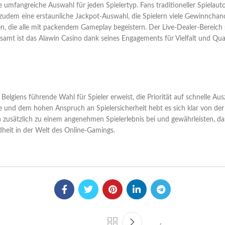
 umfangreiche Auswahl für jeden Spielertyp. Fans traditioneller Spielaut
zudem eine erstaunliche Jackpot-Auswahl, die Spielern viele Gewinnchanc
en, die alle mit packendem Gameplay begeistern. Der Live-Dealer-Bereich so
samt ist das Alawin Casino dank seines Engagements für Vielfalt und Qualit
elgiens führende Wahl für Spieler erweist, die Priorität auf schnelle Ausz
he und dem hohen Anspruch an Spielersicherheit hebt es sich klar von de
zusätzlich zu einem angenehmen Spielerlebnis bei und gewährleisten, das
dheit in der Welt des Online-Gamings.