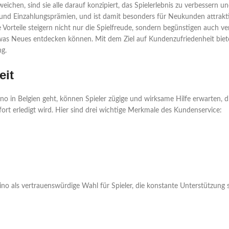
chen, sind sie alle darauf konzipiert, das Spielerlebnis zu verbessern un
nd Einzahlungsprämien, und ist damit besonders für Neukunden attrakt
orteile steigern nicht nur die Spielfreude, sondern begünstigen auch ver
twas Neues entdecken können. Mit dem Ziel auf Kundenzufriedenheit biete
ng.
eit
in Belgien geht, können Spieler zügige und wirksame Hilfe erwarten, die 
ort erledigt wird. Hier sind drei wichtige Merkmale des Kundenservice:
o als vertrauenswürdige Wahl für Spieler, die konstante Unterstützung 