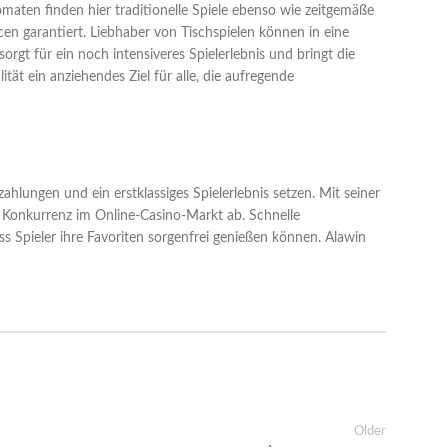
omaten finden hier traditionelle Spiele ebenso wie zeitgemäße
en garantiert. Liebhaber von Tischspielen können in eine
rgt für ein noch intensiveres Spielerlebnis und bringt die
ät ein anziehendes Ziel für alle, die aufregende
ahlungen und ein erstklassiges Spielerlebnis setzen. Mit seiner
r Konkurrenz im Online-Casino-Markt ab. Schnelle
s Spieler ihre Favoriten sorgenfrei genießen können. Alawin
Older