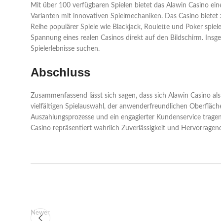
Mit über 100 verfügbaren Spielen bietet das Alawin Casino eine
Varianten mit innovativen Spielmechaniken. Das Casino bietet 
Reihe populärer Spiele wie Blackjack, Roulette und Poker spiel
Spannung eines realen Casinos direkt auf den Bildschirm. Insge
Spielerlebnisse suchen.
Abschluss
Zusammenfassend lässt sich sagen, dass sich Alawin Casino als B
vielfältigen Spielauswahl, der anwenderfreundlichen Oberfläc
Auszahlungsprozesse und ein engagierter Kundenservice tragen 
Casino repräsentiert wahrlich Zuverlässigkeit und Hervorragen
Newer