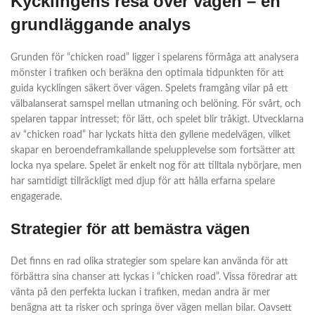
Kycklingens resa över vägen – en
grundläggande analys
Grunden för “chicken road” ligger i spelarens förmåga att analysera
mönster i trafiken och beräkna den optimala tidpunkten för att
guida kycklingen säkert över vägen. Spelets framgång vilar på ett
välbalanserat samspel mellan utmaning och belöning. För svårt, och
spelaren tappar intresset; för lätt, och spelet blir tråkigt. Utvecklarna
av “chicken road” har lyckats hitta den gyllene medelvägen, vilket
skapar en beroendeframkallande spelupplevelse som fortsätter att
locka nya spelare. Spelet är enkelt nog för att tilltala nybörjare, men
har samtidigt tillräckligt med djup för att hålla erfarna spelare
engagerade.
Strategier för att bemästra vägen
Det finns en rad olika strategier som spelare kan använda för att
förbättra sina chanser att lyckas i “chicken road”. Vissa föredrar att
vänta på den perfekta luckan i trafiken, medan andra är mer
benägna att ta risker och springa över vägen mellan bilar. Oavsett