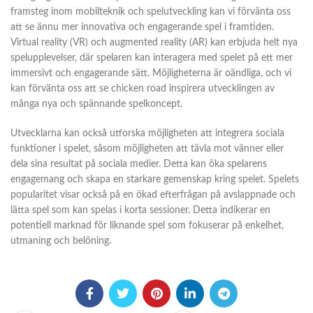
framsteg inom mobilteknik och spelutveckling kan vi förvänta oss
att se ännu mer innovativa och engagerande spel i framtiden.
Virtual reality (VR) och augmented reality (AR) kan erbjuda helt nya
spelupplevelser, där spelaren kan interagera med spelet på ett mer
immersivt och engagerande sätt. Möjligheterna är oändliga, och vi
kan förvänta oss att se chicken road inspirera utvecklingen av
många nya och spännande spelkoncept.
Utvecklarna kan också utforska möjligheten att integrera sociala
funktioner i spelet, såsom möjligheten att tävla mot vänner eller
dela sina resultat på sociala medier. Detta kan öka spelarens
engagemang och skapa en starkare gemenskap kring spelet. Spelets
popularitet visar också på en ökad efterfrågan på avslappnade och
lätta spel som kan spelas i korta sessioner. Detta indikerar en
potentiell marknad för liknande spel som fokuserar på enkelhet,
utmaning och belöning.