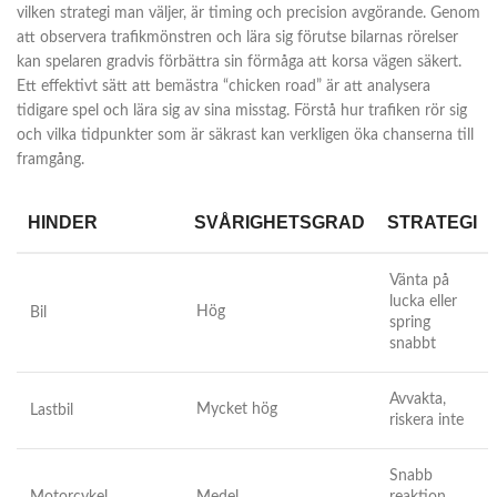
vilken strategi man väljer, är timing och precision avgörande. Genom
att observera trafikmönstren och lära sig förutse bilarnas rörelser
kan spelaren gradvis förbättra sin förmåga att korsa vägen säkert.
Ett effektivt sätt att bemästra “chicken road” är att analysera
tidigare spel och lära sig av sina misstag. Förstå hur trafiken rör sig
och vilka tidpunkter som är säkrast kan verkligen öka chanserna till
framgång.
HINDER
SVÅRIGHETSGRAD
STRATEGI
Vänta på
lucka eller
Hög
Bil
spring
snabbt
Avvakta,
Mycket hög
Lastbil
riskera inte
Snabb