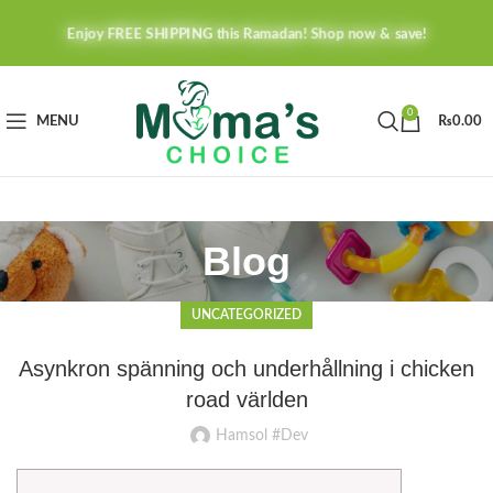
Enjoy FREE SHIPPING this Ramadan! Shop now & save!
0
MENU
₨
0.00
Blog
UNCATEGORIZED
Asynkron spänning och underhållning i chicken
road världen
Hamsol #Dev