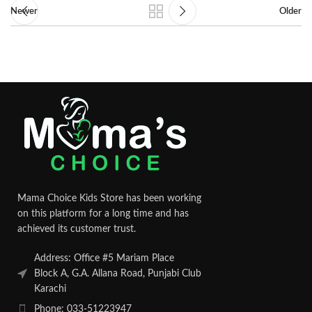
Newer
Older
Mama Choice Kids Store has been working
on this platform for a long time and has
achieved its customer trust.
Address: Office #5 Mariam Place
Block A, G.A. Allana Road, Punjabi Club
Karachi
Phone: 033-51223947