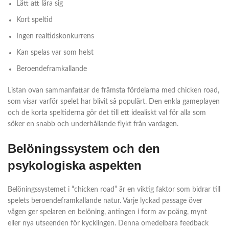
Lätt att lära sig
Kort speltid
Ingen realtidskonkurrens
Kan spelas var som helst
Beroendeframkallande
Listan ovan sammanfattar de främsta fördelarna med chicken road,
som visar varför spelet har blivit så populärt. Den enkla gameplayen
och de korta speltiderna gör det till ett idealiskt val för alla som
söker en snabb och underhållande flykt från vardagen.
Belöningssystem och den
psykologiska aspekten
Belöningssystemet i “chicken road” är en viktig faktor som bidrar till
spelets beroendeframkallande natur. Varje lyckad passage över
vägen ger spelaren en belöning, antingen i form av poäng, mynt
eller nya utseenden för kycklingen. Denna omedelbara feedback