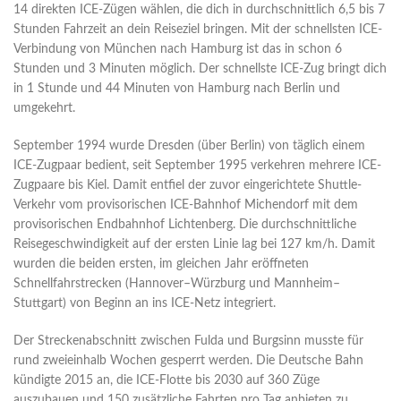
14 direkten ICE-Zügen wählen, die dich in durchschnittlich 6,5 bis 7
Stunden Fahrzeit an dein Reiseziel bringen. Mit der schnellsten ICE-
Verbindung von München nach Hamburg ist das in schon 6
Stunden und 3 Minuten möglich. Der schnellste ICE-Zug bringt dich
in 1 Stunde und 44 Minuten von Hamburg nach Berlin und
umgekehrt.
September 1994 wurde Dresden (über Berlin) von täglich einem
ICE-Zugpaar bedient, seit September 1995 verkehren mehrere ICE-
Zugpaare bis Kiel. Damit entfiel der zuvor eingerichtete Shuttle-
Verkehr vom provisorischen ICE-Bahnhof Michendorf mit dem
provisorischen Endbahnhof Lichtenberg. Die durchschnittliche
Reisegeschwindigkeit auf der ersten Linie lag bei 127 km/h. Damit
wurden die beiden ersten, im gleichen Jahr eröffneten
Schnellfahrstrecken (Hannover–Würzburg und Mannheim–
Stuttgart) von Beginn an ins ICE-Netz integriert.
Der Streckenabschnitt zwischen Fulda und Burgsinn musste für
rund zweieinhalb Wochen gesperrt werden. Die Deutsche Bahn
kündigte 2015 an, die ICE-Flotte bis 2030 auf 360 Züge
auszubauen und 150 zusätzliche Fahrten pro Tag anbieten zu