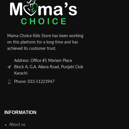
Mama Choice Kids Store has been working
on this platform for a long time and has
achieved its customer trust.
Address: Office #5 Mariam Place
Block A, G.A. Allana Road, Punjabi Club
Karachi
Phone: 033-51223947
INFORMATION
About us