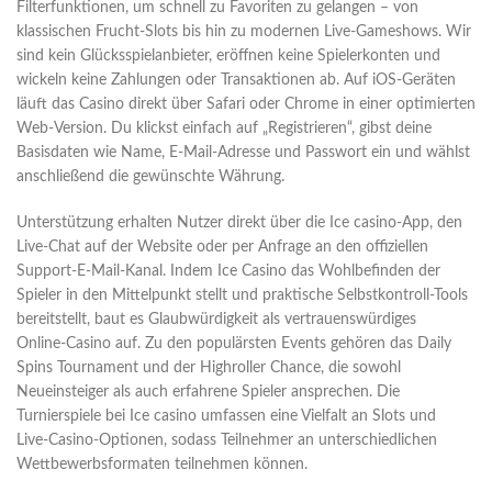
Filterfunktionen, um schnell zu Favoriten zu gelangen – von
klassischen Frucht-Slots bis hin zu modernen Live-Gameshows. Wir
sind kein Glücksspielanbieter, eröffnen keine Spielerkonten und
wickeln keine Zahlungen oder Transaktionen ab. Auf iOS-Geräten
läuft das Casino direkt über Safari oder Chrome in einer optimierten
Web-Version. Du klickst einfach auf „Registrieren“, gibst deine
Basisdaten wie Name, E-Mail-Adresse und Passwort ein und wählst
anschließend die gewünschte Währung.
Unterstützung erhalten Nutzer direkt über die Ice casino‑App, den
Live‑Chat auf der Website oder per Anfrage an den offiziellen
Support‑E‑Mail‑Kanal. Indem Ice Casino das Wohlbefinden der
Spieler in den Mittelpunkt stellt und praktische Selbstkontroll‑Tools
bereitstellt, baut es Glaubwürdigkeit als vertrauenswürdiges
Online‑Casino auf. Zu den populärsten Events gehören das Daily
Spins Tournament und der Highroller Chance, die sowohl
Neueinsteiger als auch erfahrene Spieler ansprechen. Die
Turnierspiele bei Ice casino umfassen eine Vielfalt an Slots und
Live‑Casino‑Optionen, sodass Teilnehmer an unterschiedlichen
Wettbewerbs­formaten teilnehmen können.