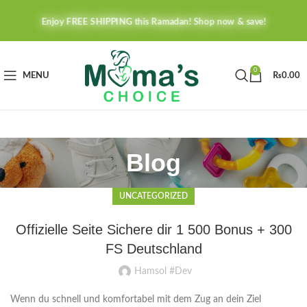
Enjoy FREE SHIPPING this Ramadan! Shop now & save!
0
MENU
₨
0.00
Blog
UNCATEGORIZED
Offizielle Seite Sichere dir 1 500 Bonus + 300
FS Deutschland
Hamsol #Dev
Wenn du schnell und komfortabel mit dem Zug an dein Ziel