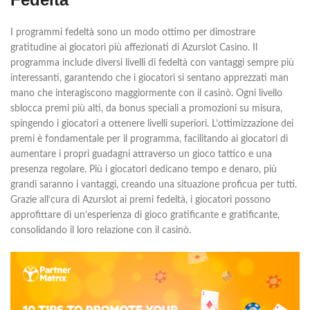
I programmi fedeltà sono un modo ottimo per dimostrare
gratitudine ai giocatori più affezionati di Azurslot Casino. Il
programma include diversi livelli di fedeltà con vantaggi sempre più
interessanti, garantendo che i giocatori si sentano apprezzati man
mano che interagiscono maggiormente con il casinò. Ogni livello
sblocca premi più alti, da bonus speciali a promozioni su misura,
spingendo i giocatori a ottenere livelli superiori. L’ottimizzazione dei
premi è fondamentale per il programma, facilitando ai giocatori di
aumentare i propri guadagni attraverso un gioco tattico e una
presenza regolare. Più i giocatori dedicano tempo e denaro, più
grandi saranno i vantaggi, creando una situazione proficua per tutti.
Grazie all’cura di Azurslot ai premi fedeltà, i giocatori possono
approfittare di un’esperienza di gioco gratificante e gratificante,
consolidando il loro relazione con il casinò.