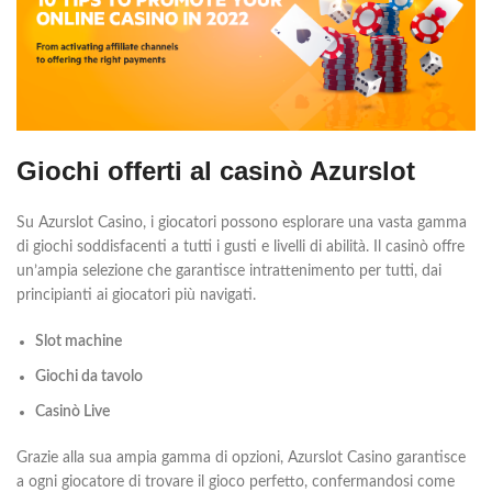
Giochi offerti al casinò Azurslot
Su Azurslot Casino, i giocatori possono esplorare una vasta gamma
di giochi soddisfacenti a tutti i gusti e livelli di abilità. Il casinò offre
un’ampia selezione che garantisce intrattenimento per tutti, dai
principianti ai giocatori più navigati.
Slot machine
Giochi da tavolo
Casinò Live
Grazie alla sua ampia gamma di opzioni, Azurslot Casino garantisce
a ogni giocatore di trovare il gioco perfetto, confermandosi come