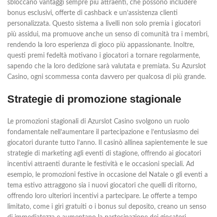
sbloccano vantaggi sempre più attraenti, che possono includere
bonus esclusivi, offerte di cashback e un’assistenza clienti
personalizzata. Questo sistema a livelli non solo premia i giocatori
più assidui, ma promuove anche un senso di comunità tra i membri,
rendendo la loro esperienza di gioco più appassionante. Inoltre,
questi premi fedeltà motivano i giocatori a tornare regolarmente,
sapendo che la loro dedizione sarà valutata e premiata. Su Azurslot
Casino, ogni scommessa conta davvero per qualcosa di più grande.
Strategie di promozione stagionale
Le promozioni stagionali di Azurslot Casino svolgono un ruolo
fondamentale nell’aumentare il partecipazione e l’entusiasmo dei
giocatori durante tutto l’anno. Il casinò allinea sapientemente le sue
strategie di marketing agli eventi di stagione, offrendo ai giocatori
incentivi attraenti durante le festività e le occasioni speciali. Ad
esempio, le promozioni festive in occasione del Natale o gli eventi a
tema estivo attraggono sia i nuovi giocatori che quelli di ritorno,
offrendo loro ulteriori incentivi a partecipare. Le offerte a tempo
limitato, come i giri gratuiti o i bonus sul deposito, creano un senso