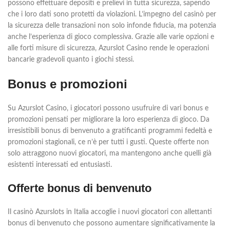
possono effettuare depositi e prelievi in tutta sicurezza, sapendo
che i loro dati sono protetti da violazioni. L’impegno del casinò per
la sicurezza delle transazioni non solo infonde fiducia, ma potenzia
anche l’esperienza di gioco complessiva. Grazie alle varie opzioni e
alle forti misure di sicurezza, Azurslot Casino rende le operazioni
bancarie gradevoli quanto i giochi stessi.
Bonus e promozioni
Su Azurslot Casino, i giocatori possono usufruire di vari bonus e
promozioni pensati per migliorare la loro esperienza di gioco. Da
irresistibili bonus di benvenuto a gratificanti programmi fedeltà e
promozioni stagionali, ce n’è per tutti i gusti. Queste offerte non
solo attraggono nuovi giocatori, ma mantengono anche quelli già
esistenti interessati ed entusiasti.
Offerte bonus di benvenuto
Il casinò Azurslots in Italia accoglie i nuovi giocatori con allettanti
bonus di benvenuto che possono aumentare significativamente la