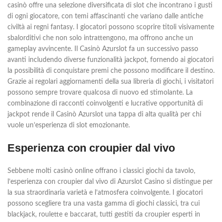
casinò offre una selezione diversificata di slot che incontrano i gusti
di ogni giocatore, con temi affascinanti che variano dalle antiche
civiltà ai regni fantasy. I giocatori possono scoprire titoli visivamente
sbalorditivi che non solo intrattengono, ma offrono anche un
gameplay avvincente. Il Casinò Azurslot fa un successivo passo
avanti includendo diverse funzionalità jackpot, fornendo ai giocatori
la possibilità di conquistare premi che possono modificare il destino.
Grazie ai regolari aggiornamenti della sua libreria di giochi, i visitatori
possono sempre trovare qualcosa di nuovo ed stimolante. La
combinazione di racconti coinvolgenti e lucrative opportunità di
jackpot rende il Casinò Azurslot una tappa di alta qualità per chi
vuole un’esperienza di slot emozionante.
Esperienza con croupier dal vivo
Sebbene molti casinò online offrano i classici giochi da tavolo,
l’esperienza con croupier dal vivo di Azurslot Casino si distingue per
la sua straordinaria varietà e l’atmosfera coinvolgente. I giocatori
possono scegliere tra una vasta gamma di giochi classici, tra cui
blackjack, roulette e baccarat, tutti gestiti da croupier esperti in