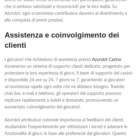
anche un solido senso di comunità tra i partecipanti, garantendo
che si sentano valorizzati e riconosciuti per la loro lealtà. Su
Azurslot, ogni scommessa contribuisce davvero al divertimento e
alla conquista di premi preziosi.
Assistenza e coinvolgimento dei
clienti
I giocatori che richiedono di assistenza presso
Azurslot Casino
troveranno un sistema di supporto clienti dedicato, progettato per
potenziare la loro esperienza di gioco. Il team di supporto del casinò
è disponibile 24 ore su 24, 7 giorni su 7, garantendo ai giocatori
un’assistenza rapida ogni volta che ne abbiano bisogno. Tramite
chat live, e-mail e telefono, gli operatori del supporto possono
replicare rapidamente a dubbi e domande, promuovendo un
aumentato coinvolgimento dei giocatori.
Azurslot attribuisce notevole importanza al feedback dei clienti,
studiandolo frequentemente per ottimizzare i servizi e adattare le
funzionalità di gioco in base alle preferenze dei giocatori. Questo