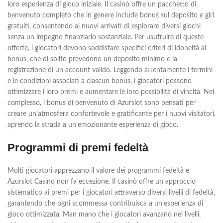
loro esperienza di gioco iniziale. Il casinò offre un pacchetto di
benvenuto completo che in genere include bonus sul deposito e giri
gratuiti, consentendo ai nuovi arrivati di esplorare diversi giochi
senza un impegno finanziario sostanziale. Per usufruire di queste
offerte, i giocatori devono soddisfare specifici criteri di idoneità al
bonus, che di solito prevedono un deposito minimo e la
registrazione di un account valido. Leggendo attentamente i termini
e le condizioni associati a ciascun bonus, i giocatori possono
ottimizzare i loro premi e aumentare le loro possibilità di vincita. Nel
complesso, i bonus di benvenuto di Azurslot sono pensati per
creare un’atmosfera confortevole e gratificante per i nuovi visitatori,
aprendo la strada a un’emozionante esperienza di gioco.
Programmi di premi fedeltà
Molti giocatori apprezzano il valore dei programmi fedeltà e
Azurslot Casino non fa eccezione. Il casinò offre un approccio
sistematico ai premi per i giocatori attraverso diversi livelli di fedeltà,
garantendo che ogni scommessa contribuisca a un’esperienza di
gioco ottimizzata. Man mano che i giocatori avanzano nei livelli,