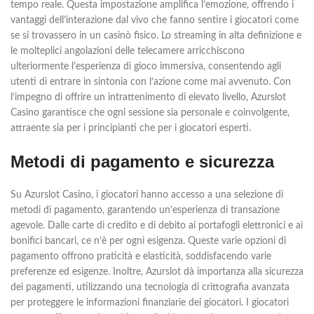
tempo reale. Questa impostazione amplifica l’emozione, offrendo i
vantaggi dell’interazione dal vivo che fanno sentire i giocatori come
se si trovassero in un casinò fisico. Lo streaming in alta definizione e
le molteplici angolazioni delle telecamere arricchiscono
ulteriormente l’esperienza di gioco immersiva, consentendo agli
utenti di entrare in sintonia con l’azione come mai avvenuto. Con
l’impegno di offrire un intrattenimento di elevato livello, Azurslot
Casino garantisce che ogni sessione sia personale e coinvolgente,
attraente sia per i principianti che per i giocatori esperti.
Metodi di pagamento e sicurezza
Su Azurslot Casino, i giocatori hanno accesso a una selezione di
metodi di pagamento, garantendo un’esperienza di transazione
agevole. Dalle carte di credito e di debito ai portafogli elettronici e ai
bonifici bancari, ce n’è per ogni esigenza. Queste varie opzioni di
pagamento offrono praticità e elasticità, soddisfacendo varie
preferenze ed esigenze. Inoltre, Azurslot dà importanza alla sicurezza
dei pagamenti, utilizzando una tecnologia di crittografia avanzata
per proteggere le informazioni finanziarie dei giocatori. I giocatori