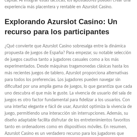
capital. Al integrar estas tácticas, los apostadores pueden crear una
experiencia más placentera y rentable en Azurslot Casino.
Explorando Azurslot Casino: Un
recurso para los participantes
¿Qué convierte que Azurslot Casino sobresalga entre la dinámica
propuesta de juegos de España? Para empezar, su notable selección
de juegos cautiva tanto a jugadores casuales como a los más
experimentados. Desde máquinas tragamonedas clásicas hasta los
más recientes juegos de tablero, Azurslot proporciona alternativas
para todos los preferencias. Los jugadores pueden navegar sin
dificultad por una amplia gama de juegos, lo que garantiza que cada
uno descubra el que más le guste. La vivencia de usuario del sala de
juegos es otro factor fundamental para fidelizar a los usuarios. Con
una interfaz elegante e fácil de usar, Azurslot optimiza la vivencia de
juego, permitiendo una interacción sin interrupciones. Además, su
diseño adaptable facilita disfrutar de los entretenimientos favoritos
tanto en ordenadores como en dispositivos móviles. En resumen,
Azurslot Casino es un verdadero recurso para los jugadores que