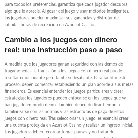
para todos los preferencias, garantiza que cada jugador descubra
algo que le aprecie. Al gozar del juego y usar métodos inteligentes,
los jugadores pueden maximizar sus ganancias y disfrutar de
infinitas horas de recreación en Azurslot Casino.
Cambio a los juegos con dinero
real: una instrucción paso a paso
A medida que los jugadores ganan seguridad con las demos de
tragamonedas, la transición a los juegos con dinero real puede
resultar emocionante pero también desafiante. Para facilitar este
proceso, deben comenzar estableciendo un plan acorde a sus metas
financieros. Es esencial entender los juegos particulares y crear
estrategias; los jugadores pueden enfocarse en los juegos que ya
han jugado en modo demo. También deben dedicar tiempo a
familiarizarse con las normas y las estructuras de pago de estos
juegos con dinero real. Tras seleccionar un juego, es esencial crear
una cuenta protegida en Azurslot Casino y realizar un ingreso inicial.
Los jugadores deben recordar tomar pausas y no tratar de