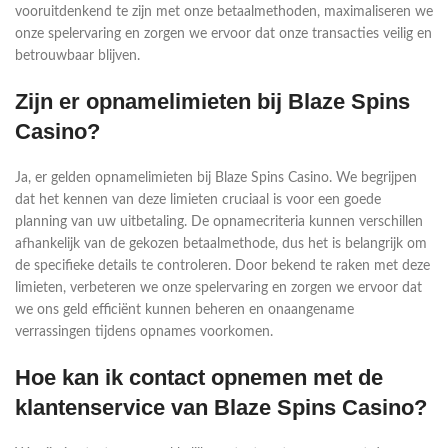
vooruitdenkend te zijn met onze betaalmethoden, maximaliseren we
onze spelervaring en zorgen we ervoor dat onze transacties veilig en
betrouwbaar blijven.
Zijn er opnamelimieten bij Blaze Spins
Casino?
Ja, er gelden opnamelimieten bij Blaze Spins Casino. We begrijpen
dat het kennen van deze limieten cruciaal is voor een goede
planning van uw uitbetaling. De opnamecriteria kunnen verschillen
afhankelijk van de gekozen betaalmethode, dus het is belangrijk om
de specifieke details te controleren. Door bekend te raken met deze
limieten, verbeteren we onze spelervaring en zorgen we ervoor dat
we ons geld efficiënt kunnen beheren en onaangename
verrassingen tijdens opnames voorkomen.
Hoe kan ik contact opnemen met de
klantenservice van Blaze Spins Casino?