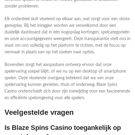
zonder problemen.
Elk onderdeel sluit vloeiend op elkaar aan, wat zorgt voor een vlotte
gameplay. Bij het inloggen worden we verwelkomd door een
duidelijk dashboard dat in één oogopslag kortingen, spelcategorieën
en onze accountgegevens weergeeft. Deze transparantie stelt ons in
staat om ons volledig op het platform te richten, met de focus op
vermaak in plaats van op het zoeken naar opties.
Bovendien zorgt het aanpasbare ontwerp ervoor dat onze
spelervaring soepel blijft, of we nu op een desktop of smartphone
spelen. Deze vloeiende overgang betekent dat we van onze
spelervaring kunnen genieten, thuis of onderweg. Blaze Spins
Casino onderscheidt zich door zijn toewijding voor een fascinerende
en efficiënte spelomgeving voor alle spelers.
Veelgestelde vragen
Is Blaze Spins Casino toegankelijk op