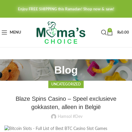
Enjoy FREE SHIPPING this Ramadan! Shop now & save!
0
MENU
₨
0.00
Blog
UNCATEGORIZED
Blaze Spins Casino – Speel exclusieve
gokkasten, alleen in België
Hamsol #Dev