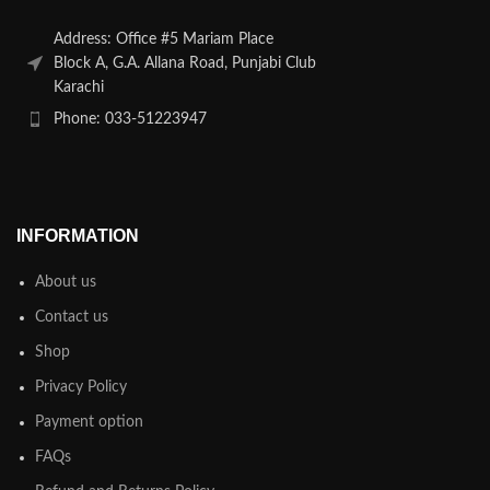
Address: Office #5 Mariam Place
Block A, G.A. Allana Road, Punjabi Club
Karachi
Phone: 033-51223947
INFORMATION
About us
Contact us
Shop
Privacy Policy
Payment option
FAQs