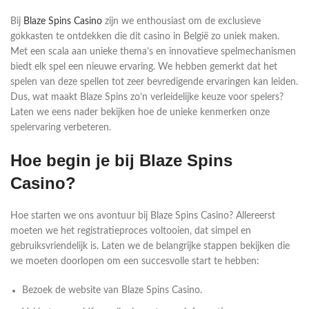
Bij
Blaze Spins Casino
zijn we enthousiast om de exclusieve
gokkasten te ontdekken die dit casino in België zo uniek maken.
Met een scala aan unieke thema’s en innovatieve spelmechanismen
biedt elk spel een nieuwe ervaring. We hebben gemerkt dat het
spelen van deze spellen tot zeer bevredigende ervaringen kan leiden.
Dus, wat maakt Blaze Spins zo’n verleidelijke keuze voor spelers?
Laten we eens nader bekijken hoe de unieke kenmerken onze
spelervaring verbeteren.
Hoe begin je bij Blaze Spins
Casino?
Hoe starten we ons avontuur bij Blaze Spins Casino? Allereerst
moeten we het registratieproces voltooien, dat simpel en
gebruiksvriendelijk is. Laten we de belangrijke stappen bekijken die
we moeten doorlopen om een succesvolle start te hebben:
Bezoek de website van Blaze Spins Casino.