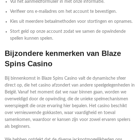
Vul het aanmeldformulier in met onze informatie.
Verifieer ons e-mailadres om het account te bevestigen.
Kies uit meerdere betaalmethoden voor stortingen en opnames.
Stort geld op onze account zodat we samen de opwindende
spellen kunnen spelen.
Bijzondere kenmerken van Blaze
Spins Casino
Bij binnenkomst in Blaze Spins Casino valt de dynamische sfeer
direct op, die het casino afzondert van andere speelgelegenheden in
België. Vanaf het moment dat we naar binnen gaan, worden we
overweldigd door de opwinding, die de unieke spelmechanismen
weerspiegelt die onze ervaring hier bepalen. Het casino beschikt
over vernieuwende gokkasten, waar vaardigheid en toeval
samenkomen, waardoor er kansen zijn voor zowel ervaren spelers
als beginners.
We hebben ontdekt dat de diverse jackpotmogelijkheden ons