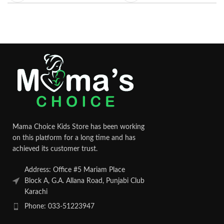
Mama Choice Kids Store has been working
on this platform for a long time and has
achieved its customer trust.
Address: Office #5 Mariam Place
Block A, G.A. Allana Road, Punjabi Club
Karachi
Phone: 033-51223947