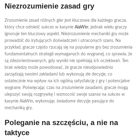
Niezrozumienie zasad gry
Zrozumienie zasad różnych gier jest kluczowe dla każdego gracza,
który chce odnieść sukces w kasynie
AlaWin
; jednak wielu graczy
ignoruje ten kluczowy aspekt. Niezrozumienie mechaniki gry może
prowadzić do irytujących doświadczeń i utraconych szans. Na
przykład, gracze często rzucają się na popularne gry bez zrozumienia
fundamentalnych strategii wymaganych do wygranej, co sprawia, że
są zdezorientowanych, gdy wyniki nie spełniają ich oczekiwań. Ten
brak wiedzy może powodować, że gracze nieodpowiednio
zarządzają swoimi zakładami lub wykonują złe decyzje, co
ostatecznie ma wpływ na ich ogólną satysfakcję z gry i potencjalne
wygrane. Poświęcając czas na zrozumienie zasadami, gracze mogą
ulepszyć swoją rozgrywkę i wzmocnić swoje szanse na sukces w
kasynie AlaWin, wykonując świadome decyzje pasujące do
mechaniką gry.
Poleganie na szczęściu, a nie na
taktyce