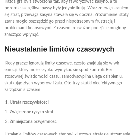
Każda gra była stworzona tak, aby faworyzować kasyno, a te
pozornie szczęśliwe passy były jedynie iluzją. Wraz ze zwiększaniem
się strat, przewaga kasyna stawała się widoczna. Zrozumienie istoty
szans mogło oszczędzić go przed niepotrzebnym frustracją i
problemami finansowymi. Z czasem, rozważne podejście mogłoby
znacząco wpłynąć.
Nieustalanie limitów czasowych
Kiedy gracze ignorują limity czasowe, często znajdują się w wir
emocji, który może szybko wymykać się spod kontroli. Bez
stosownej świadomości czasu, samodyscyplina ulega osłabieniu,
skutkując złych wyborów i żalu. Oto trzy skutki nieefektywnego
zarządzania czasem:
Utrata rzeczywistości
Zwiększone ryzyko strat
Zmniejszona przyjemność
Ustalanie limitów czasowych stanowi kluczową strategię utrzymania