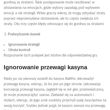
gonitwą za stratami. Takie postępowanie może rezultować w
obstawiania na emocjach, gdzie wybory zapadają pod wpływem
emocji, a nie strategii. Wielu graczy wierzy, że mogą odzyskać straty
poprzez nieprzemyślane obstawianie, ale to często zwiększa ich
straty. Oto trzy częste błędy odnoszące się do gonitwy za stratami:
Podwyższanie stawek
Ignorowanie strategii
Utrata kontroli
Rozpoznanie tych pułapek jest istotne dla odpowiedzialnej gry.
Ignorowanie przewagi kasyna
Kiedy po raz pierwszy wszedł do kasyna AlaWin, lekceważył
przewagę kasyna, wierząc, że los jest po jego stronie. Lekceważąc
koncepcję przewagi kasyna, zagłębił się w wir gier, przeświadczony,
że może przezwyciężyć szanse. Zakładał się na automatach i
stołach, wierząc, że jego urok osobisty przechyli szalę zwycięstwa na
swoją korzyść. Szybko jednak pojął, że kasyno zawsze ma przewagę.