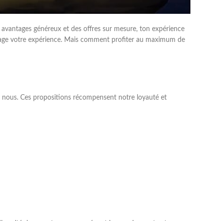
s avantages généreux et des offres sur mesure, ton expérience
antage votre expérience. Mais comment profiter au maximum de
r nous. Ces propositions récompensent notre loyauté et