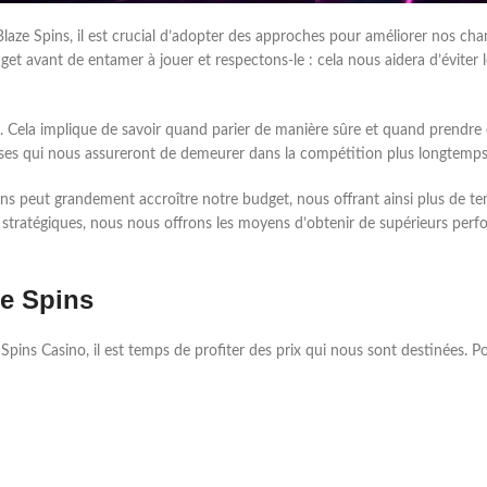
aze Spins, il est crucial d’adopter des approches pour améliorer nos cha
t avant de entamer à jouer et respectons-le : cela nous aidera d’éviter le
is. Cela implique de savoir quand parier de manière sûre et quand prendre 
uses qui nous assureront de demeurer dans la compétition plus longtemps
ins peut grandement accroître notre budget, nous offrant ainsi plus de te
 stratégiques, nous nous offrons les moyens d’obtenir de supérieurs per
e Spins
pins Casino, il est temps de profiter des prix qui nous sont destinées. Pour 