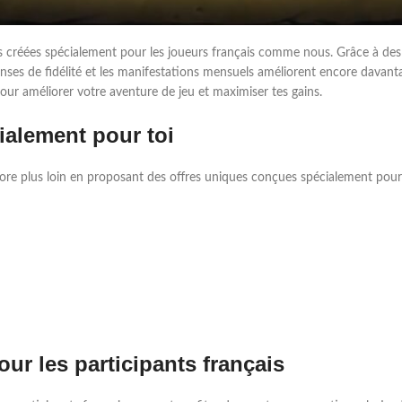
ves créées spécialement pour les joueurs français comme nous. Grâce à de
penses de fidélité et les manifestations mensuels améliorent encore dav
our améliorer votre aventure de jeu et maximiser tes gains.
ialement pour toi
core plus loin en proposant des offres uniques conçues spécialement pou
ur les participants français