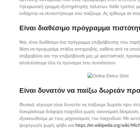
ζωντανής συνομιλίας που είναι προσβάσιμη στον ιστότοπο γ
τηλεφωνική γραμμή εξυπηρέτησης πελατών. Κάθε τρόπος μα
ενδέχεται να συναντήσουμε ενώ παίζουμε. Ας έρθουμε σε επα
Είναι διαθέσιμο πρόγραμμα πιστότητ
Ναι, είναι διαθέσιμο ένα πρόγραμμα επιβράβευσης που παρέ
θέση να προχωράμε στάδια ανταμοιβής, καθένα από τα οποία 
επιβραβεύει και την επιβράβευσή μας με φανταστικές προσ
απολαύσουμε όλα τα προνόμια που συνοδεύουν.
Είναι δυνατόν να παίξω δωρεάν προ
Φυσικά, σίγουρα είναι δυνατόν να παίξουμε δωρεάν πριν στ
δοκιμάσουμε διάφορα παιχνίδια χωρίς οικονομική δέσμευση. 
εξοικειωθούμε με τους μηχανισμούς του παιχνιδιού. Με αυτ
ψυχαγωγία χωρίς φόβο και
https://en.wikipedia.org/wiki/M