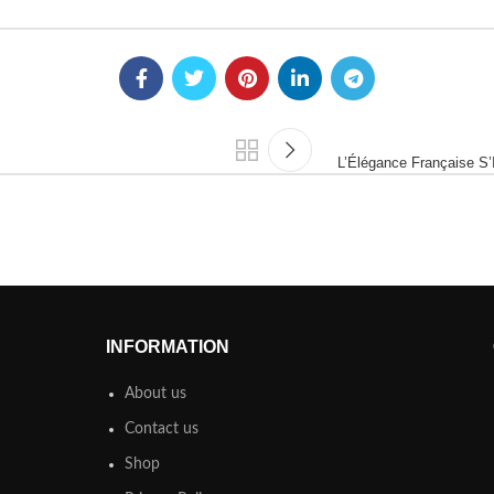
L’Élégance Française S’I
INFORMATION
About us
Contact us
Shop