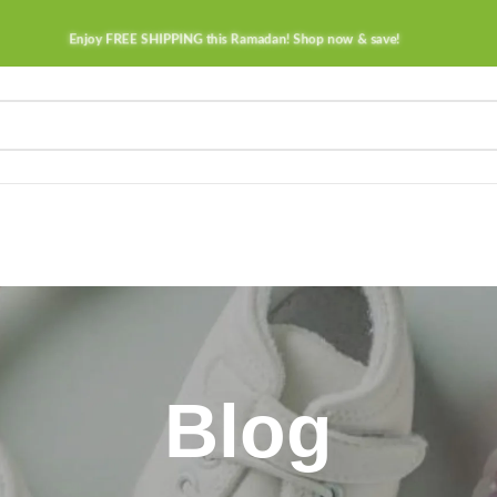
Enjoy FREE SHIPPING this Ramadan! Shop now & save!
Blog