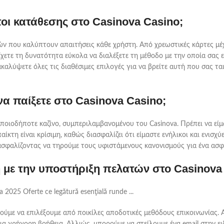
ρόποι κατάθεσης στο Casinova Casino;
ορών που καλύπτουν απαιτήσεις κάθε χρήστη. Από χρεωστικές κάρτες 
ε τη δυνατότητα εύκολα να διαλέξετε τη μέθοδο με την οποία σας εξ
αλύψετε όλες τις διαθέσιμες επιλογές για να βρείτε αυτή που σας ται
να παίξετε στο Casinova Casino;
οποιοδήποτε καζίνο, συμπεριλαμβανομένου του Casinova. Πρέπει να είμα
ίκτη είναι κρίσιμη, καθώς διασφαλίζει ότι είμαστε ενήλικοι και ενισ
ασφαλίζοντας να τηρούμε τους υφιστάμενους κανονισμούς για ένα ασφ
 με την υποστήριξη πελατών στο Casinova
ούμε να επιλέξουμε από ποικίλες αποδοτικές μεθόδους επικοινωνίας.