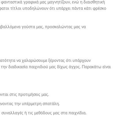
 φανταστικά γραφικά μας μαγνητίζουν, ενώ η διαισθητική
σφατοι τίτλοι υποδηλώνουν ότι υπάρχει πάντα κάτι φρέσκο
εταβαλλόμενα γούστα μας, προσκαλώντας μας να
υνατότητα να χαλαρώσουμε ξέροντας ότι υπάρχουν
ην διαδικασία παιχνιδιού μας δίχως άγχος. Παρακάτω είναι
αι στις προτιμήσεις μας.
βάνοντας την υπέρμετρη σπατάλη.
συναλλαγές ή τις μεθόδους μας στα παιχνίδια.