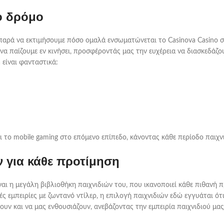
το δρόμο
παρά να εκτιμήσουμε πόσο ομαλά ενσωματώνεται το Casinova Casino στ
ς να παίζουμε εν κινήσει, προσφέροντάς μας την ευχέρεια να διασκεδά
a είναι φανταστικά:
ει το mobile gaming στο επόμενο επίπεδο, κάνοντας κάθε περίοδο παιχ
ν για κάθε προτίμηση
ναι η μεγάλη βιβλιοθήκη παιχνιδιών του, που ικανοποιεί κάθε πιθανή 
ές εμπειρίες με ζωντανό ντίλερ, η επιλογή παιχνιδιών εδώ εγγυάται ότ
υν και να μας ενθουσιάζουν, ανεβάζοντας την εμπειρία παιχνιδιού μας