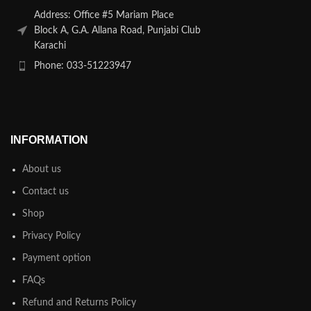
Address: Office #5 Mariam Place
Block A, G.A. Allana Road, Punjabi Club
Karachi
Phone: 033-51223947
INFORMATION
About us
Contact us
Shop
Privacy Policy
Payment option
FAQs
Refund and Returns Policy