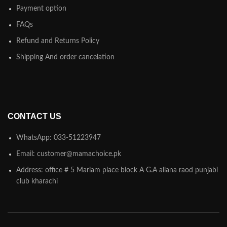
Payment option
FAQs
Refund and Returns Policy
Shipping And order cancelation
CONTACT US
WhatsApp: 033-51223947
Email: customer@mamachoice.pk
Address: office # 5 Mariam place block A G.A allana raod punjabi
club kharachi