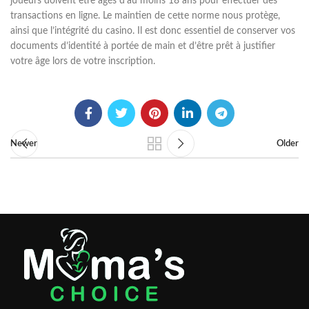
joueurs doivent être âgés d’au moins 18 ans pour effectuer des
transactions en ligne. Le maintien de cette norme nous protège,
ainsi que l’intégrité du casino. Il est donc essentiel de conserver vos
documents d’identité à portée de main et d’être prêt à justifier
votre âge lors de votre inscription.
Newer
Older