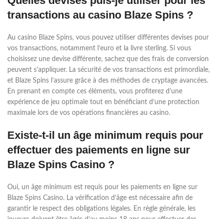
Quelles devises puis-je utiliser pour les
transactions au casino Blaze Spins ?
Au casino Blaze Spins, vous pouvez utiliser différentes devises pour
vos transactions, notamment l’euro et la livre sterling. Si vous
choisissez une devise différente, sachez que des frais de conversion
peuvent s’appliquer. La sécurité de vos transactions est primordiale,
et Blaze Spins l’assure grâce à des méthodes de cryptage avancées.
En prenant en compte ces éléments, vous profiterez d’une
expérience de jeu optimale tout en bénéficiant d’une protection
maximale lors de vos opérations financières au casino.
Existe-t-il un âge minimum requis pour
effectuer des paiements en ligne sur
Blaze Spins Casino ?
Oui, un âge minimum est requis pour les paiements en ligne sur
Blaze Spins Casino. La vérification d’âge est nécessaire afin de
garantir le respect des obligations légales. En règle générale, les