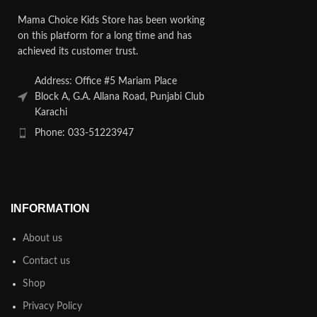
Mama Choice Kids Store has been working
on this platform for a long time and has
achieved its customer trust.
Address: Office #5 Mariam Place
Block A, G.A. Allana Road, Punjabi Club
Karachi
Phone: 033-51223947
INFORMATION
About us
Contact us
Shop
Privacy Policy