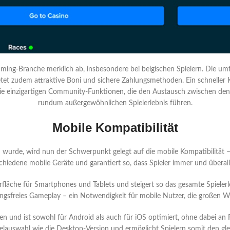
ing-Branche merklich ab, insbesondere bei belgischen Spielern. Die umfa
etet zudem attraktive Boni und sichere Zahlungsmethoden. Ein schneller K
 die einzigartigen Community-Funktionen, die den Austausch zwischen den 
rundum außergewöhnlichen Spielerlebnis führen.
Mobile Kompatibilität
urde, wird nun der Schwerpunkt gelegt auf die mobile Kompatibilität – e
rschiedene mobile Geräte und garantiert so, dass Spieler immer und überall 
fläche für Smartphones und Tablets und steigert so das gesamte Spielerl
ngsfreies Gameplay – ein Notwendigkeit für mobile Nutzer, die großen Wer
men und ist sowohl für Android als auch für iOS optimiert, ohne dabei an 
elauswahl wie die Desktop-Version und ermöglicht Spielern somit den gle