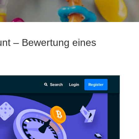
aunt – Bewertung eines