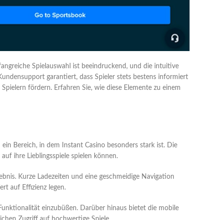
ngreiche Spielauswahl ist beeindruckend, und die intuitive
undensupport garantiert, dass Spieler stets bestens informiert
Spielern fördern. Erfahren Sie, wie diese Elemente zu einem
in Bereich, in dem Instant Casino besonders stark ist. Die
auf ihre Lieblingsspiele spielen können.
ebnis. Kurze Ladezeiten und eine geschmeidige Navigation
t auf Effizienz legen.
Funktionalität einzubüßen. Darüber hinaus bietet die mobile
ichen Zugriff auf hochwertige Spiele.