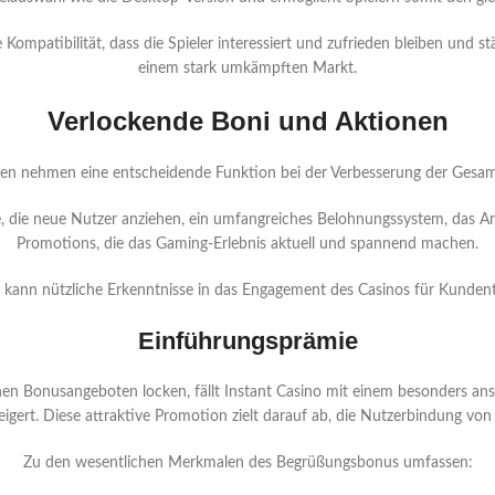
Kompatibilität, dass die Spieler interessiert und zufrieden bleiben und st
einem stark umkämpften Markt.
Verlockende Boni und Aktionen
en nehmen eine entscheidende Funktion bei der Verbesserung der Gesamtw
e neue Nutzer anziehen, ein umfangreiches Belohnungssystem, das Ange
Promotions, die das Gaming-Erlebnis aktuell und spannend machen.
kann nützliche Erkenntnisse in das Engagement des Casinos für Kunden
Einführungsprämie
enen Bonusangeboten locken, fällt Instant Casino mit einem besonders a
eigert. Diese attraktive Promotion zielt darauf ab, die Nutzerbindung vo
Zu den wesentlichen Merkmalen des Begrüßungsbonus umfassen: