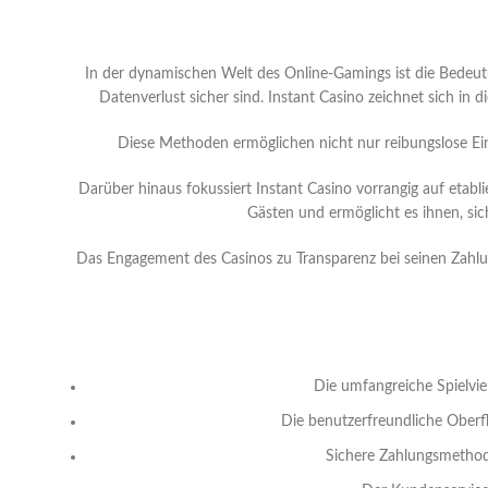
In der dynamischen Welt des Online-Gamings ist die Bedeutu
Datenverlust sicher sind. Instant Casino zeichnet sich in
Diese Methoden ermöglichen nicht nur reibungslose Ei
Darüber hinaus fokussiert Instant Casino vorrangig auf etabl
Gästen und ermöglicht es ihnen, sic
Das Engagement des Casinos zu Transparenz bei seinen Zahlung
Die umfangreiche Spielvie
Die benutzerfreundliche Oberflä
Sichere Zahlungsmethod