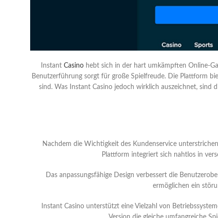
Instant
Casino
hebt sich in der hart umkämpften Online-Gam
Benutzerführung sorgt für große Spielfreude. Die Plattform bi
sind. Was Instant Casino jedoch wirklich auszeichnet, sind
Nachdem die Wichtigkeit des Kundenservice unterstrichen w
Plattform integriert sich nahtlos in ve
Das anpassungsfähige Design verbessert die Benutzerober
ermöglichen ein störu
Instant Casino unterstützt eine Vielzahl von Betriebssyste
Version die gleiche umfangreiche Spi