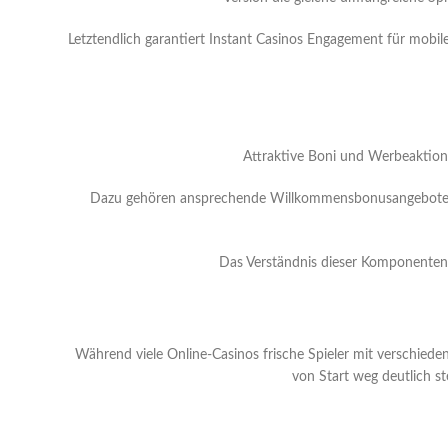
Letztendlich garantiert Instant Casinos Engagement für mobile 
Attraktive Boni und Werbeaktion
Dazu gehören ansprechende Willkommensbonusangebote, di
Das Verständnis dieser Komponenten 
Während viele Online-Casinos frische Spieler mit verschied
von Start weg deutlich st