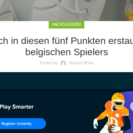
UNCATEGORIZED
ch in diesen fünf Punkten erst
belgischen Spielers
Posted by
Hamsol #Dev