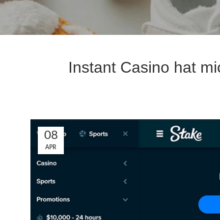
Instant Casino hat mi
08
APR