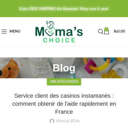
Enjoy FREE SHIPPING this Ramadan! Shop now & save!
0
MENU
₨
0.00
Blog
UNCATEGORIZED
Service client des casinos instantanés :
comment obtenir de l’aide rapidement en
France
Hamsol #Dev