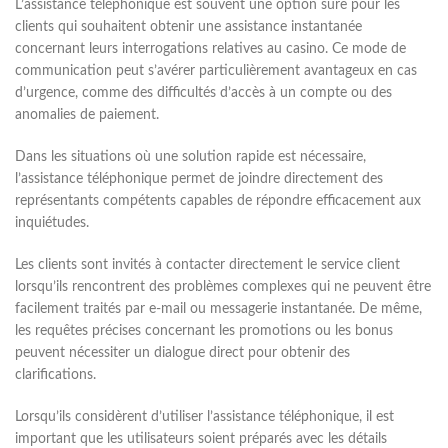
L’assistance téléphonique est souvent une option sûre pour les
clients qui souhaitent obtenir une assistance instantanée
concernant leurs interrogations relatives au casino. Ce mode de
communication peut s’avérer particulièrement avantageux en cas
d’urgence, comme des difficultés d’accès à un compte ou des
anomalies de paiement.
Dans les situations où une solution rapide est nécessaire,
l’assistance téléphonique permet de joindre directement des
représentants compétents capables de répondre efficacement aux
inquiétudes.
Les clients sont invités à contacter directement le service client
lorsqu’ils rencontrent des problèmes complexes qui ne peuvent être
facilement traités par e-mail ou messagerie instantanée. De même,
les requêtes précises concernant les promotions ou les bonus
peuvent nécessiter un dialogue direct pour obtenir des
clarifications.
Lorsqu’ils considèrent d’utiliser l’assistance téléphonique, il est
important que les utilisateurs soient préparés avec les détails