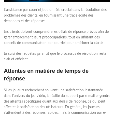
L’assistance par courriel joue un rôle crucial dans la résolution des
problèmes des clients, en fournissant une trace écrite des
demandes et des réponses.
Les clients doivent comprendre les délais de réponse prévus afin de
gérer efficacement leurs préoccupations, tout en utilisant des
conseils de communication par courriel pour améliorer la clarté.
Le suivi des requêtes garantit que le processus de résolution reste
clair et efficient.
Attentes en matière de temps de
réponse
Si les joueurs recherchent souvent une satisfaction instantanée
dans l’univers du jeu vidéo, la réalité du support par e-mail engendre
des attentes spécifiques quant aux délais de réponse, ce qui peut
affecter la satisfaction des utilisateurs. En général, les joueurs
s’attendent à des réponses rapides, mais la communication par e-