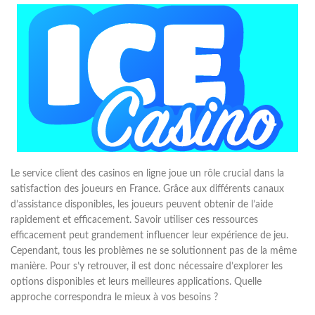
Le service client des casinos en ligne joue un rôle crucial dans la
satisfaction des joueurs en France. Grâce aux différents canaux
d’assistance disponibles, les joueurs peuvent obtenir de l’aide
rapidement et efficacement. Savoir utiliser ces ressources
efficacement peut grandement influencer leur expérience de jeu.
Cependant, tous les problèmes ne se solutionnent pas de la même
manière. Pour s’y retrouver, il est donc nécessaire d’explorer les
options disponibles et leurs meilleures applications. Quelle
approche correspondra le mieux à vos besoins ?