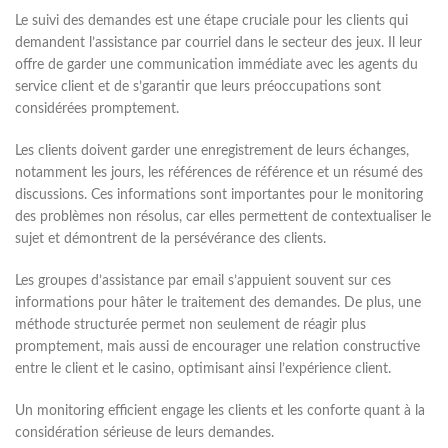
Le suivi des demandes est une étape cruciale pour les clients qui
demandent l’assistance par courriel dans le secteur des jeux. Il leur
offre de garder une communication immédiate avec les agents du
service client et de s’garantir que leurs préoccupations sont
considérées promptement.
Les clients doivent garder une enregistrement de leurs échanges,
notamment les jours, les références de référence et un résumé des
discussions. Ces informations sont importantes pour le monitoring
des problèmes non résolus, car elles permettent de contextualiser le
sujet et démontrent de la persévérance des clients.
Les groupes d’assistance par email s’appuient souvent sur ces
informations pour hâter le traitement des demandes. De plus, une
méthode structurée permet non seulement de réagir plus
promptement, mais aussi de encourager une relation constructive
entre le client et le casino, optimisant ainsi l’expérience client.
Un monitoring efficient engage les clients et les conforte quant à la
considération sérieuse de leurs demandes.