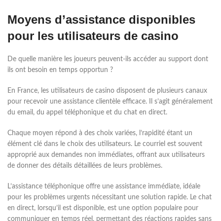
Moyens d’assistance disponibles
pour les utilisateurs de casino
De quelle manière les joueurs peuvent-ils accéder au support dont
ils ont besoin en temps opportun ?
En France, les utilisateurs de casino disposent de plusieurs canaux
pour recevoir une assistance clientèle efficace. Il s’agit généralement
du email, du appel téléphonique et du chat en direct.
Chaque moyen répond à des choix variées, l’rapidité étant un
élément clé dans le choix des utilisateurs. Le courriel est souvent
approprié aux demandes non immédiates, offrant aux utilisateurs
de donner des détails détaillées de leurs problèmes.
L’assistance téléphonique offre une assistance immédiate, idéale
pour les problèmes urgents nécessitant une solution rapide. Le chat
en direct, lorsqu’il est disponible, est une option populaire pour
communiquer en temps réel, permettant des réactions rapides sans