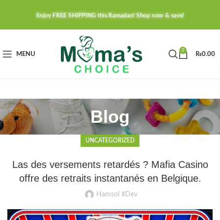
Enjoy FREE SHIPPING this Ramadan! Shop now & save!
0
MENU
₨
0.00
Blog
UNCATEGORIZED
Las des versements retardés ? Mafia Casino
offre des retraits instantanés en Belgique.
Hamsol #Dev