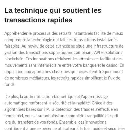
La technique qui soutient les
transactions rapides
Appréhender le processus des retraits instantanés facilite de mieux
comprendre la technologie qui fait ces transactions instantanés
faisables. Au noyau de cette avancée se situe une infrastructure de
gestion des transactions sophistiquée, combinant API et solutions
blockchain. Ces innovations réduisent les attentes en facilitant des
mouvements sans intermédiaire entre votre banque et le casino. En
opposition aux approches classiques qui nécessitent fréquemment
de nombreux médiateurs, les retraits rapides simplifient le flux de
fonds.
De plus, la authentification biométrique et l’apprentissage
automatique renforcent la sécurité et la rapidité. Grâce à des
algorithmes basés sur l’IA, la détection des fraudes s’effectue en
temps réel, vous assurant ainsi une complète tranquillité d’esprit
lors du transfert de vos fonds. Ensemble, ces innovations
contribuent à une expérience utilisateur à la fois rapide et sécurisée,