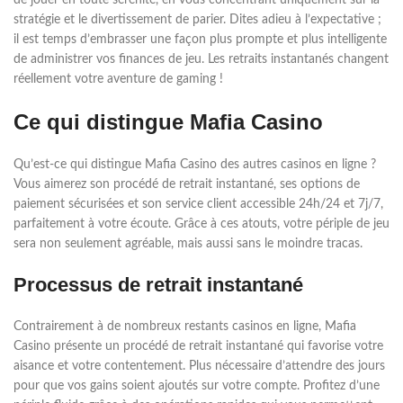
stratégie et le divertissement de parier. Dites adieu à l’expectative ;
il est temps d’embrasser une façon plus prompte et plus intelligente
de administrer vos finances de jeu. Les retraits instantanés changent
réellement votre aventure de gaming !
Ce qui distingue Mafia Casino
Qu’est-ce qui distingue Mafia Casino des autres casinos en ligne ?
Vous aimerez son procédé de retrait instantané, ses options de
paiement sécurisées et son service client accessible 24h/24 et 7j/7,
parfaitement à votre écoute. Grâce à ces atouts, votre périple de jeu
sera non seulement agréable, mais aussi sans le moindre tracas.
Processus de retrait instantané
Contrairement à de nombreux restants casinos en ligne, Mafia
Casino présente un procédé de retrait instantané qui favorise votre
aisance et votre contentement. Plus nécessaire d’attendre des jours
pour que vos gains soient ajoutés sur votre compte. Profitez d’une