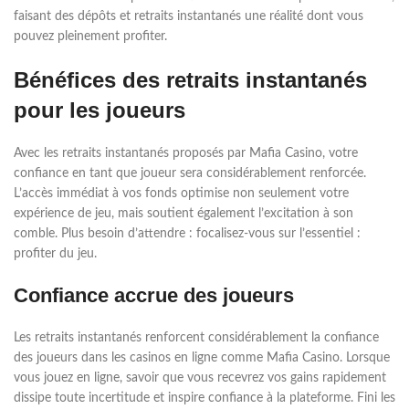
faisant des dépôts et retraits instantanés une réalité dont vous
pouvez pleinement profiter.
Bénéfices des retraits instantanés
pour les joueurs
Avec les retraits instantanés proposés par Mafia Casino, votre
confiance en tant que joueur sera considérablement renforcée.
L’accès immédiat à vos fonds optimise non seulement votre
expérience de jeu, mais soutient également l’excitation à son
comble. Plus besoin d’attendre : focalisez-vous sur l’essentiel :
profiter du jeu.
Confiance accrue des joueurs
Les retraits instantanés renforcent considérablement la confiance
des joueurs dans les casinos en ligne comme Mafia Casino. Lorsque
vous jouez en ligne, savoir que vous recevrez vos gains rapidement
dissipe toute incertitude et inspire confiance à la plateforme. Fini les