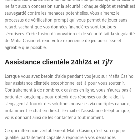
ne fait aucun concession sur la sécurité ; chaque dépôt et retrait est
sauvegardé contre les menaces potentielles. Vous aimerez le
processus de vérification prompt qui vous permet de jouer sans
retard, sachant que vos données financières sont toujours
sécurisées. Cette fusion d’innovation et de sécurité fait la singularité
de Mafia Casino et rend votre expérience de jeu aussi lisse et
agréable que possible.
Assistance clientèle 24h/24 et 7j/7
Lorsque vous avez besoin d’aide pendant vos jeux sur Mafia Casino,
leur assistance clientèle exceptionnel est là pour vous soutenir.
Contrairement à de nombreux casinos en ligne, vous n’aurez pas à
patienter longtemps pour obtenir des réponses ou de l’aide. Ils
s’engagent à fournir des solutions nouvelles via multiples canaux,
notamment le chat en direct, l’e-mail et l’assistance téléphonique,
vous donnant ainsi de les contacter à tout moment.
Ce qui différencie véritablement Mafia Casino, c’est son équipe
qualifié, parfaitement capable à répondre à vos demandes