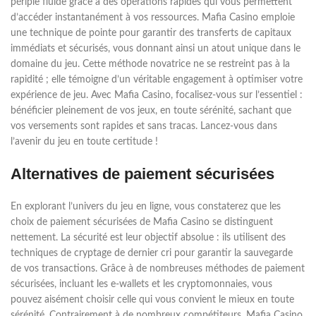
périple fluide grâce à des opérations rapides qui vous permettent
d’accéder instantanément à vos ressources. Mafia Casino emploie
une technique de pointe pour garantir des transferts de capitaux
immédiats et sécurisés, vous donnant ainsi un atout unique dans le
domaine du jeu. Cette méthode novatrice ne se restreint pas à la
rapidité ; elle témoigne d’un véritable engagement à optimiser votre
expérience de jeu. Avec Mafia Casino, focalisez-vous sur l’essentiel :
bénéficier pleinement de vos jeux, en toute sérénité, sachant que
vos versements sont rapides et sans tracas. Lancez-vous dans
l’avenir du jeu en toute certitude !
Alternatives de paiement sécurisées
En explorant l’univers du jeu en ligne, vous constaterez que les
choix de paiement sécurisées de Mafia Casino se distinguent
nettement. La sécurité est leur objectif absolue : ils utilisent des
techniques de cryptage de dernier cri pour garantir la sauvegarde
de vos transactions. Grâce à de nombreuses méthodes de paiement
sécurisées, incluant les e-wallets et les cryptomonnaies, vous
pouvez aisément choisir celle qui vous convient le mieux en toute
sérénité. Contrairement à de nombreux compétiteurs, Mafia Casino