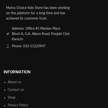
Mama Choice Kids Store has been working
on this platform for a long time and has
achieved its customer trust.
Address: Office #5 Mariam Place
Block A, G.A. Allana Road, Punjabi Club
Karachi
Phone: 033-51223947
INFORMATION
About us
Contact us
Shop
Privacy Policy