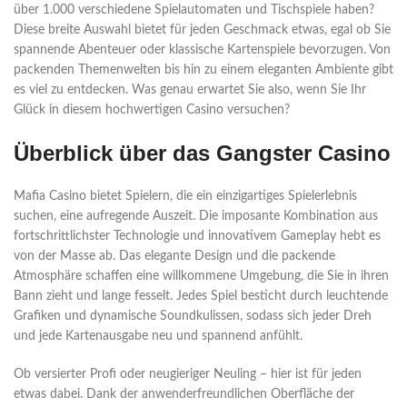
über 1.000 verschiedene Spielautomaten und Tischspiele haben?
Diese breite Auswahl bietet für jeden Geschmack etwas, egal ob Sie
spannende Abenteuer oder klassische Kartenspiele bevorzugen. Von
packenden Themenwelten bis hin zu einem eleganten Ambiente gibt
es viel zu entdecken. Was genau erwartet Sie also, wenn Sie Ihr
Glück in diesem hochwertigen Casino versuchen?
Überblick über das Gangster Casino
Mafia Casino bietet Spielern, die ein einzigartiges Spielerlebnis
suchen, eine aufregende Auszeit. Die imposante Kombination aus
fortschrittlichster Technologie und innovativem Gameplay hebt es
von der Masse ab. Das elegante Design und die packende
Atmosphäre schaffen eine willkommene Umgebung, die Sie in ihren
Bann zieht und lange fesselt. Jedes Spiel besticht durch leuchtende
Grafiken und dynamische Soundkulissen, sodass sich jeder Dreh
und jede Kartenausgabe neu und spannend anfühlt.
Ob versierter Profi oder neugieriger Neuling – hier ist für jeden
etwas dabei. Dank der anwenderfreundlichen Oberfläche der