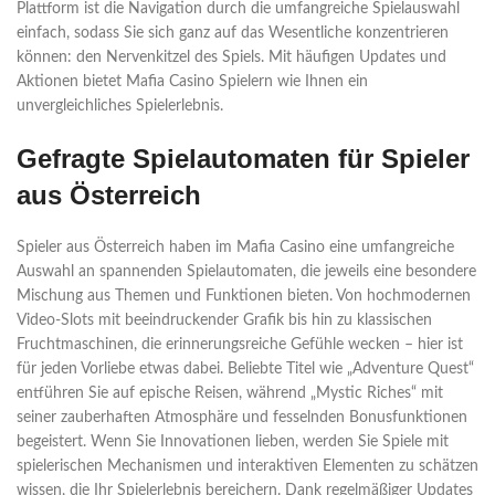
Plattform ist die Navigation durch die umfangreiche Spielauswahl
einfach, sodass Sie sich ganz auf das Wesentliche konzentrieren
können: den Nervenkitzel des Spiels. Mit häufigen Updates und
Aktionen bietet Mafia Casino Spielern wie Ihnen ein
unvergleichliches Spielerlebnis.
Gefragte Spielautomaten für Spieler
aus Österreich
Spieler aus Österreich haben im Mafia Casino eine umfangreiche
Auswahl an spannenden Spielautomaten, die jeweils eine besondere
Mischung aus Themen und Funktionen bieten. Von hochmodernen
Video-Slots mit beeindruckender Grafik bis hin zu klassischen
Fruchtmaschinen, die erinnerungsreiche Gefühle wecken – hier ist
für jeden Vorliebe etwas dabei. Beliebte Titel wie „Adventure Quest“
entführen Sie auf epische Reisen, während „Mystic Riches“ mit
seiner zauberhaften Atmosphäre und fesselnden Bonusfunktionen
begeistert. Wenn Sie Innovationen lieben, werden Sie Spiele mit
spielerischen Mechanismen und interaktiven Elementen zu schätzen
wissen, die Ihr Spielerlebnis bereichern. Dank regelmäßiger Updates