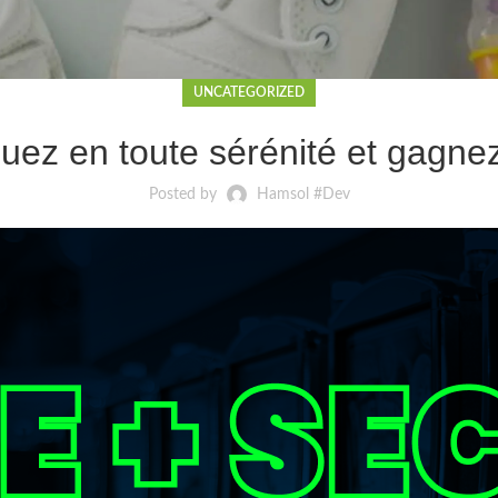
UNCATEGORIZED
uez en toute sérénité et gagne
Posted by
Hamsol #Dev