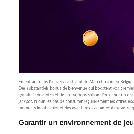
En entrant dans l’univers captivant de Mafia Casino en Belgiq
Des substantiels bonus de bienvenue qui boostent vos premiers d
gratuits innovantes et de promotions saisonnières pour un di
jackpot. N’oubliez pas de consulter régulièrement les offres e
moments inoubliables et des aventures exaltantes dans votre q
Garantir un environnement de jeu