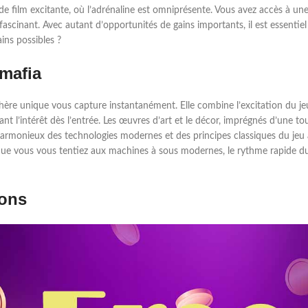
e film excitante, où l’adrénaline est omniprésente. Vous avez accès à u
scinant. Avec autant d’opportunités de gains importants, il est essentiel d
ins possibles ?
 mafia
ère unique vous capture instantanément. Elle combine l’excitation du jeu 
nt l’intérêt dès l’entrée. Les œuvres d’art et le décor, imprégnés d’une 
 harmonieux des technologies modernes et des principes classiques du jeu 
que vous vous tentiez aux machines à sous modernes, le rythme rapide du
ions