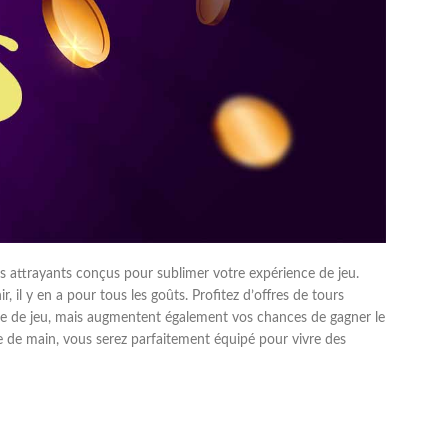
 attrayants conçus pour sublimer votre expérience de jeu.
il y en a pour tous les goûts. Profitez d’offres de tours
ce de jeu, mais augmentent également vos chances de gagner le
ée de main, vous serez parfaitement équipé pour vivre des