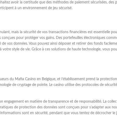
souhaitez avoir la certitude que des méthodes de paiement sécurisées, des 
ticipent à un environnement de jeu sécurisé.
mulant, mais la sécurité de vos transactions financières est essentielle p
conçues pour protéger vos gains. Des portefeuilles électroniques comme
é de vos données. Vous pouvez ainsi déposer et retirer des fonds facileme
votre style de vie. Grâce à ces solutions de haute technologie, vous pour
ueurs du Mafia Casino en Belgique, et l’établissement prend la protection
logie de cryptage de pointe. Le casino utilise des protocoles de sécurit
n engagement en matière de transparence et de responsabilité. La collect
s pratiques de protection des données sont conçues pour s’adapter aux nou
informations sont en sécurité, pendant que vous tentez de décrocher le j