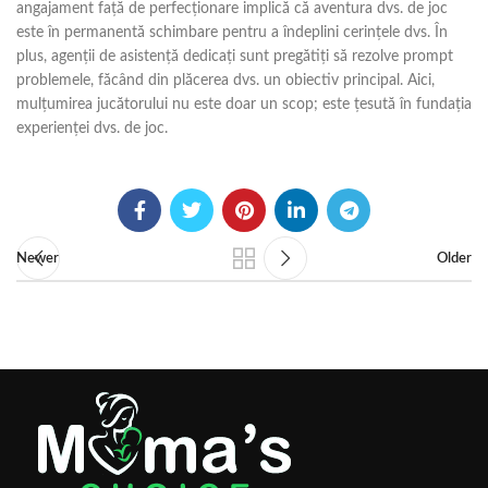
angajament față de perfecționare implică că aventura dvs. de joc
este în permanentă schimbare pentru a îndeplini cerințele dvs. În
plus, agenții de asistență dedicați sunt pregătiți să rezolve prompt
problemele, făcând din plăcerea dvs. un obiectiv principal. Aici,
mulțumirea jucătorului nu este doar un scop; este țesută în fundația
experienței dvs. de joc.
Newer
Older