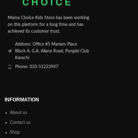
Mama Choice Kids Store has been working
on this platform for a long time and has
achieved its customer trust.
Address: Office #5 Mariam Place
Block A, G.A. Allana Road, Punjabi Club
Karachi
Phone: 033-51223947
INFORMATION
About us
Contact us
Shop