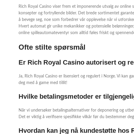
Rich Royal Casino viser frem et imponerende utvalg av online sp
konsepter og fortryllende bilder. Det brede sortimentet garantere
å bevege seg, noe som forbedrer vår opplevelse når vi utforske
Hvert automat gir unike mekanikker og potensielle belønninger,
online spilleautomateventyr som alltid føles friskt og spennend
Ofte stilte spørsmål
Er Rich Royal Casino autorisert og re
Ja, Rich Royal Casino er lisensiert og regulert i Norge. Vi kan 
deg med å game med tillit!
Hvilke betalingsmetoder er tilgjengel
Når vi undersøker betalingsalternativer for deponering og utbe
Det er viktig å verifisere spesifikke vilkår før du bestemmer de
Hvordan kan jeg nå kundestøtte hos 