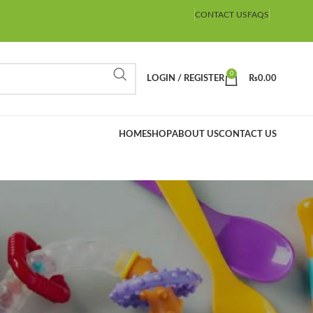
CONTACT US
FAQS
0
LOGIN / REGISTER
₨
0.00
HOME
SHOP
ABOUT US
CONTACT US