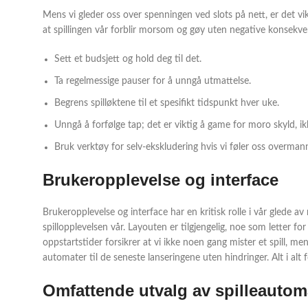
Mens vi gleder oss over spenningen ved slots på nett, er det vik
at spillingen vår forblir morsom og gøy uten negative konsekven
Sett et budsjett og hold deg til det.
Ta regelmessige pauser for å unngå utmattelse.
Begrens spilløktene til et spesifikt tidspunkt hver uke.
Unngå å forfølge tap; det er viktig å game for moro skyld, ikk
Bruk verktøy for selv-ekskludering hvis vi føler oss overman
Brukeropplevelse og interface
Brukeropplevelse og interface har en kritisk rolle i vår glede av
spillopplevelsen vår. Layouten er tilgjengelig, noe som letter for 
oppstartstider forsikrer at vi ikke noen gang mister et spill, me
automater til de seneste lanseringene uten hindringer. Alt i al
Omfattende utvalg av spilleautoma