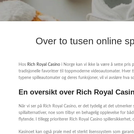
Over to tusen online sp
Hos
Rich Royal Casino
i Norge kan vi ikke la være å sette pris 
tradisjonelle favoritter til toppmoderne videoautomater. Hver t
typene spilleautomater og deres funksjoner, vil vi avsløre hva 
En oversikt over Rich Royal Casi
Når vi ser på Rich Royal Casino, er det tydelig at det utmerke
spillalternativer, noe som tilbyr en behagelig opplevelse for bå
flytende. I tillegg prioriterer Rich Royal Casino spillersikkerhe
Kasinoet kan også prale med et sterkt lisenssystem som garanter