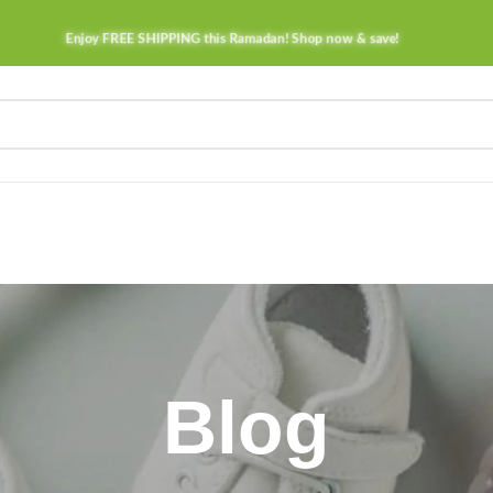
Enjoy FREE SHIPPING this Ramadan! Shop now & save!
Blog