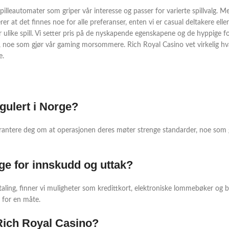
illeautomater som griper vår interesse og passer for varierte spillvalg. M
r at det finnes noe for alle preferanser, enten vi er casual deltakere eller
r ulike spill. Vi setter pris på de nyskapende egenskapene og de hyppige 
 noe som gjør vår gaming morsommere. Rich Royal Casino vet virkelig hva k
e.
gulert i Norge?
garantere deg om at operasjonen deres møter strenge standarder, noe som gar
ige for innskudd og uttak?
taling, finner vi muligheter som kredittkort, elektroniske lommebøker og b
g for en måte.
Rich Royal Casino?