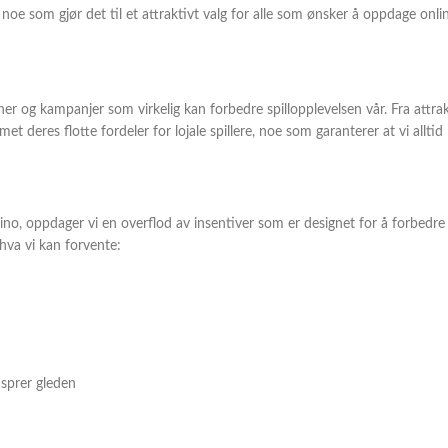
noe som gjør det til et attraktivt valg for alle som ønsker å oppdage onlin
 og kampanjer som virkelig kan forbedre spillopplevelsen vår. Fra attrakt
met deres flotte fordeler for lojale spillere, noe som garanterer at vi alltid
, oppdager vi en overflod av insentiver som er designet for å forbedre s
r hva vi kan forvente:
 sprer gleden