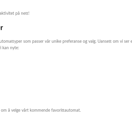
ktivitet på nett!
r
automattyper som passer vår unike preferanse og valg. Uansett om vi ser 
i kan nyte:
ist om å velge vårt kommende favorittautomat.