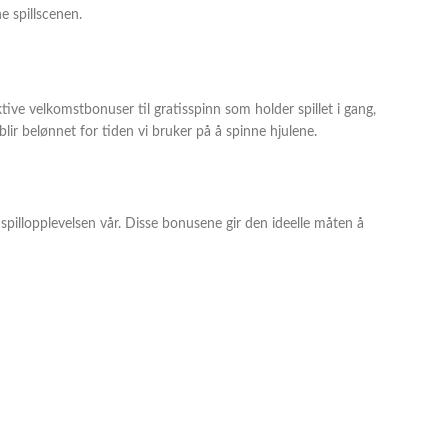
e spillscenen.
ive velkomstbonuser til gratisspinn som holder spillet i gang,
 blir belønnet for tiden vi bruker på å spinne hjulene.
pillopplevelsen vår. Disse bonusene gir den ideelle måten å