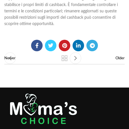
stabilisce i propri limiti di cashback. È fondamentale controllare i
termini e le condizioni particolari; rimanere aggiornati su queste
possibili restrizioni sugli importi del cashback può consentire di
scoprire ottime opportunità.
Newer
Older