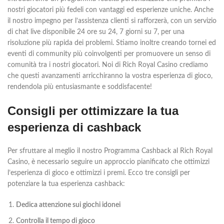
nostri giocatori più fedeli con vantaggi ed esperienze uniche. Anche
il nostro impegno per l’assistenza clienti si rafforzerà, con un servizio
di chat live disponibile 24 ore su 24, 7 giorni su 7, per una
risoluzione più rapida dei problemi. Stiamo inoltre creando tornei ed
eventi di community più coinvolgenti per promuovere un senso di
comunità tra i nostri giocatori. Noi di Rich Royal Casino crediamo
che questi avanzamenti arricchiranno la vostra esperienza di gioco,
rendendola più entusiasmante e soddisfacente!
Consigli per ottimizzare la tua
esperienza di cashback
Per sfruttare al meglio il nostro Programma Cashback al Rich Royal
Casino, è necessario seguire un approccio pianificato che ottimizzi
l’esperienza di gioco e ottimizzi i premi. Ecco tre consigli per
potenziare la tua esperienza cashback:
Dedica attenzione sui giochi idonei
Controlla il tempo di gioco