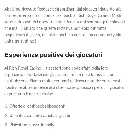
Abbiamo ricevuto feedback straordinari dai giocatori riguardo alla
loro esperienza con il bonus cashback al Rich Royal Casino. Molti
sono entusiasti dei nuovi incentivi fedeltà e si sentono più coinvolti
che mai. È chiaro che questa iniziativa non solo ottimizza
l’esperienza di gioco, ma aiuta anche a creare una community più
unita tra tutti noi!
Esperienze positive dei giocatori
Al Rich Royal Casino, i giocatori sono soddisfatti della loro
esperienza e evidenziano gli straordinari premi e bonus di cui
usufruiscono. Siamo molto contenti di ricevere un riscontro così
positivo e abbiamo elencato i tre motivi principali per cui i giocatori
apprezzano il nostro casinò:
Offerte di cashback abbondanti
Un’entusiasmante varietà di giochi
Piattaforma user-friendly