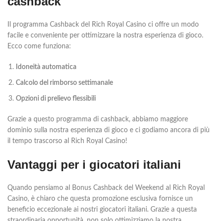
cashback
Il programma Cashback del Rich Royal Casino ci offre un modo
facile e conveniente per ottimizzare la nostra esperienza di gioco.
Ecco come funziona:
Idoneità automatica
Calcolo del rimborso settimanale
Opzioni di prelievo flessibili
Grazie a questo programma di cashback, abbiamo maggiore
dominio sulla nostra esperienza di gioco e ci godiamo ancora di più
il tempo trascorso al Rich Royal Casino!
Vantaggi per i giocatori italiani
Quando pensiamo al Bonus Cashback del Weekend al Rich Royal
Casino, è chiaro che questa promozione esclusiva fornisce un
beneficio eccezionale ai nostri giocatori italiani. Grazie a questa
straordinaria opportunità, non solo ottimizziamo la nostra