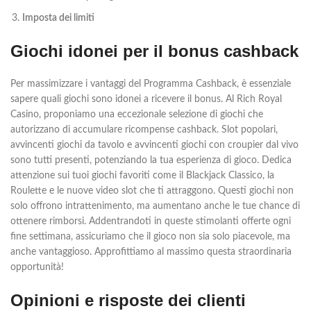
Imposta dei limiti
Giochi idonei per il bonus cashback
Per massimizzare i vantaggi del Programma Cashback, è essenziale
sapere quali giochi sono idonei a ricevere il bonus. Al Rich Royal
Casino, proponiamo una eccezionale selezione di giochi che
autorizzano di accumulare ricompense cashback. Slot popolari,
avvincenti giochi da tavolo e avvincenti giochi con croupier dal vivo
sono tutti presenti, potenziando la tua esperienza di gioco. Dedica
attenzione sui tuoi giochi favoriti come il Blackjack Classico, la
Roulette e le nuove video slot che ti attraggono. Questi giochi non
solo offrono intrattenimento, ma aumentano anche le tue chance di
ottenere rimborsi. Addentrandoti in queste stimolanti offerte ogni
fine settimana, assicuriamo che il gioco non sia solo piacevole, ma
anche vantaggioso. Approfittiamo al massimo questa straordinaria
opportunità!
Opinioni e risposte dei clienti