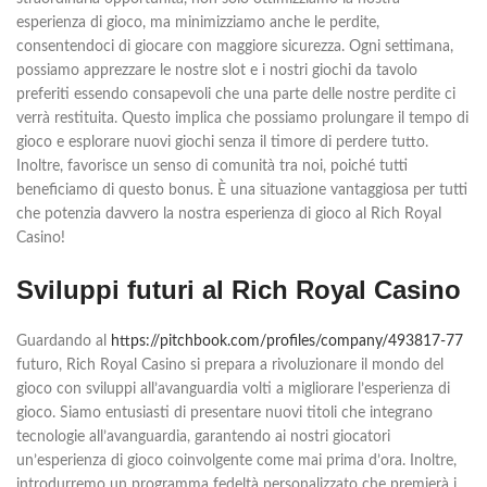
esperienza di gioco, ma minimizziamo anche le perdite,
consentendoci di giocare con maggiore sicurezza. Ogni settimana,
possiamo apprezzare le nostre slot e i nostri giochi da tavolo
preferiti essendo consapevoli che una parte delle nostre perdite ci
verrà restituita. Questo implica che possiamo prolungare il tempo di
gioco e esplorare nuovi giochi senza il timore di perdere tutto.
Inoltre, favorisce un senso di comunità tra noi, poiché tutti
beneficiamo di questo bonus. È una situazione vantaggiosa per tutti
che potenzia davvero la nostra esperienza di gioco al Rich Royal
Casino!
Sviluppi futuri al Rich Royal Casino
Guardando al
https://pitchbook.com/profiles/company/493817-77
futuro, Rich Royal Casino si prepara a rivoluzionare il mondo del
gioco con sviluppi all’avanguardia volti a migliorare l’esperienza di
gioco. Siamo entusiasti di presentare nuovi titoli che integrano
tecnologie all’avanguardia, garantendo ai nostri giocatori
un’esperienza di gioco coinvolgente come mai prima d’ora. Inoltre,
introdurremo un programma fedeltà personalizzato che premierà i