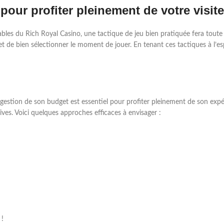
pour profiter pleinement de votre visite
s du Rich Royal Casino, une tactique de jeu bien pratiquée fera toute la 
et de bien sélectionner le moment de jouer. En tenant ces tactiques à l’e
 gestion de son budget est essentiel pour profiter pleinement de son expé
s. Voici quelques approches efficaces à envisager :
 !