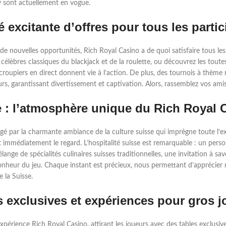
 y sont actuellement en vogue.
 excitante d’offres pour tous les partic
nouvelles opportunités, Rich Royal Casino a de quoi satisfaire tous les
s célèbres classiques du blackjack et de la roulette, ou découvrez les tou
croupiers en direct donnent vie à l’action. De plus, des tournois à thème 
rs, garantissant divertissement et captivation. Alors, rassemblez vos amis 
e : l’atmosphère unique du Rich Royal 
 par la charmante ambiance de la culture suisse qui imprègne toute l’exp
 immédiatement le regard. L’hospitalité suisse est remarquable : un person
ange de spécialités culinaires suisses traditionnelles, une invitation à 
 bonheur du jeu. Chaque instant est précieux, nous permettant d’apprécier 
 la Suisse.
es exclusives et expériences pour gros 
xpérience Rich Royal Casino, attirant les joueurs avec des tables exclusiv