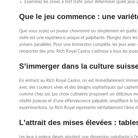
Examinez les zones à fort trafic pour déterminer quels jeux
Que le jeu commence : une variété
Que vous soyez un joueur chevronné ou simplement en quête de 
visite est une expérience unique et palpitante. Plongez dans le
univers parallèles. Pour une immersion complète, les jeux avec 
remporter des prix. Rich Royal Casino s’adresse à tous les joueu
S’immerger dans la culture suiss
En entrant au Rich Royal Casino, on est immédiatement immergé
avec des couleurs vives et des designs sophistiqués qui captent
comme chez soi. Les choix culinaires proposent un délicieux mél
vitalité joyeuse et d’une effervescence palpable, amplifiant le
expérimentons. Le Rich Royal représente véritablement l’âme de
L’attrait des mises élevées : tabl
Les jeux à enjeux élevés ajoutent une dimension palpitante à l’e