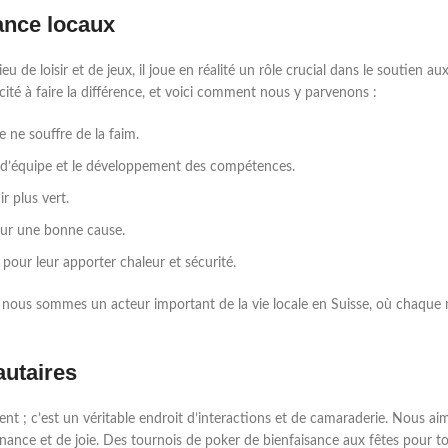
sance locaux
 de loisir et de jeux, il joue en réalité un rôle crucial dans le soutien au
ité à faire la différence, et voici comment nous y parvenons :
 ne souffre de la faim.
il d’équipe et le développement des compétences.
r plus vert.
pour une bonne cause.
 pour leur apporter chaleur et sécurité.
 nous sommes un acteur important de la vie locale en Suisse, où chaque m
utaires
ent ; c’est un véritable endroit d’interactions et de camaraderie. Nous a
nce et de joie. Des tournois de poker de bienfaisance aux fêtes pour tou