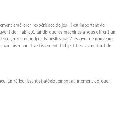
ment améliorer l’expérience de jeu. Il est important de
vent de l’habileté, tandis que les machines à sous offrent un
mieux gérer son budget. N’hésitez pas à essayer de nouveaux
ut maximiser son divertissement. L’objectif est avant tout de
vance. En réfléchissant stratégiquement au moment de jouer,