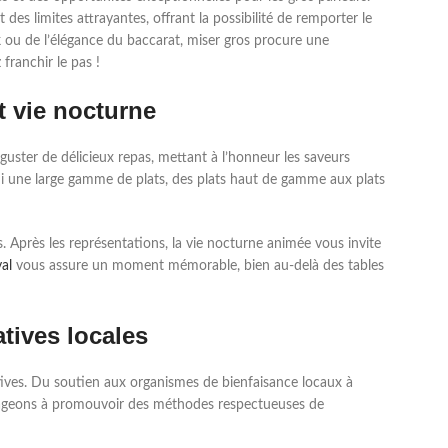
des limites attrayantes, offrant la possibilité de remporter le
ack ou de l’élégance du baccarat, miser gros procure une
franchir le pas !
t vie nocturne
éguster de délicieux repas, mettant à l’honneur les saveurs
armi une large gamme de plats, des plats haut de gamme aux plats
 Après les représentations, la vie nocturne animée vous invite
al
vous assure un moment mémorable, bien au-delà des tables
tives locales
tives. Du soutien aux organismes de bienfaisance locaux à
ngageons à promouvoir des méthodes respectueuses de