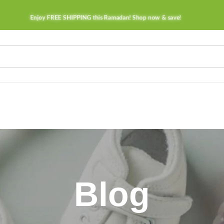
Enjoy FREE SHIPPING this Ramadan! Shop now & save!
Blog