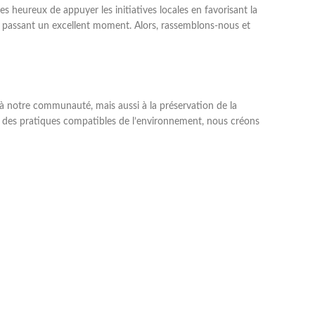
heureux de appuyer les initiatives locales en favorisant la
en passant un excellent moment. Alors, rassemblons-nous et
 notre communauté, mais aussi à la préservation de la
t des pratiques compatibles de l’environnement, nous créons