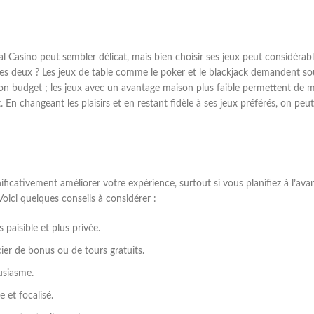
Casino peut sembler délicat, mais bien choisir ses jeux peut considérable
des deux ? Les jeux de table comme le poker et le blackjack demandent sou
son budget ; les jeux avec un avantage maison plus faible permettent de 
êt. En changeant les plaisirs et en restant fidèle à ses jeux préférés, on pe
ificativement améliorer votre expérience, surtout si vous planifiez à l’a
oici quelques conseils à considérer :
 paisible et plus privée.
ier de bonus ou de tours gratuits.
usiasme.
 et focalisé.