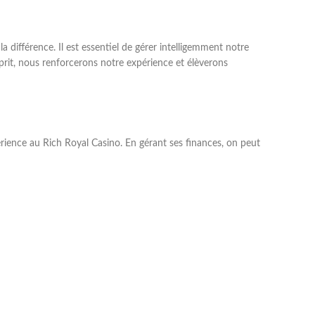
différence. Il est essentiel de gérer intelligemment notre
sprit, nous renforcerons notre expérience et élèverons
rience au Rich Royal Casino. En gérant ses finances, on peut