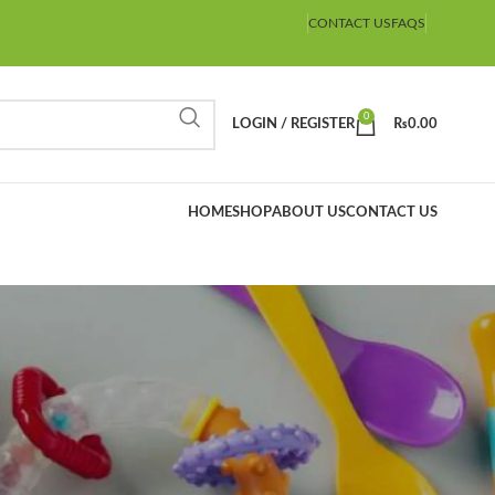
CONTACT US
FAQS
0
LOGIN / REGISTER
₨
0.00
HOME
SHOP
ABOUT US
CONTACT US