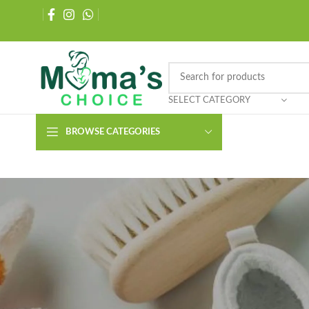
SELECT CATEGORY
BROWSE CATEGORIES