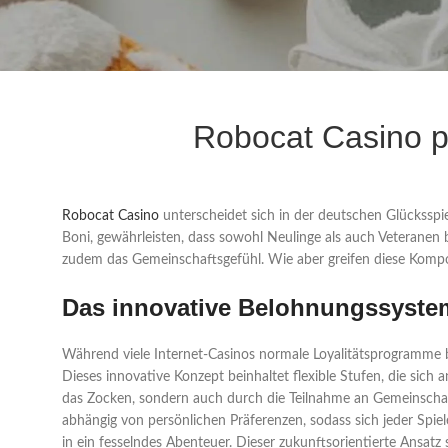
Robocat Casino pr
Robocat Casino
unterscheidet sich in der deutschen Glücksspie
Boni, gewährleisten, dass sowohl Neulinge als auch Veteranen be
zudem das Gemeinschaftsgefühl. Wie aber greifen diese Kom
Das innovative Belohnungssyste
Während viele Internet-Casinos normale Loyalitätsprogramme be
Dieses innovative Konzept beinhaltet flexible Stufen, die sich 
das Zocken, sondern auch durch die Teilnahme an Gemeinschaft
abhängig von persönlichen Präferenzen, sodass sich jeder Sp
in ein fesselndes Abenteuer. Dieser zukunftsorientierte Ansatz