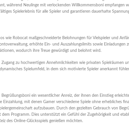
hnt, während Neulinge mit verlockenden Willkommensboni empfangen werd
lfältiges Spielerlebnis für alle Spieler und garantieren dauerhafte Spannun
inos wie Robocat maßgeschneiderte Belohnungen für Vielspieler und Anfäng
 Kontoverwaltung, erhöhte Ein- und Auszahlungslimits sowie Einladungen zu
ktionen, wodurch ihre Treue gewürdigt und belohnt wird.
n Zugang zu hochwertigen Annehmlichkeiten wie privaten Spielräumen und g
dynamisches Spielumfeld, in dem sich motivierte Spieler anerkannt fühle
egrüßungsboni ein wesentlicher Anreiz, der ihnen den Einstieg erleichter
e Einzahlung, mit denen Gamer verschiedene Spiele ohne erhebliches fina
 Spielergemeinschaft aufzubauen. Durch den gezielten Gebrauch von Begrü
mit dem Programm. Dies unterstützt ein Gefühl der Zugehörigkeit und eta
eiz des Online-Glücksspiels genießen möchten.