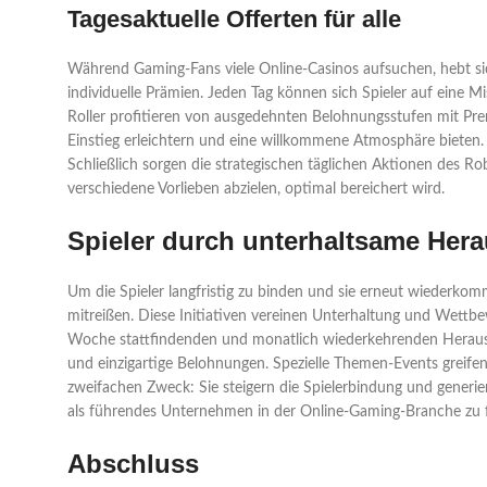
Tagesaktuelle Offerten für alle
Während Gaming-Fans viele Online-Casinos aufsuchen, hebt sic
individuelle Prämien. Jeden Tag können sich Spieler auf eine M
Roller profitieren von ausgedehnten Belohnungsstufen mit Pre
Einstieg erleichtern und eine willkommene Atmosphäre bieten. 
Schließlich sorgen die strategischen täglichen Aktionen des Ro
verschiedene Vorlieben abzielen, optimal bereichert wird.
Spieler durch unterhaltsame Her
Um die Spieler langfristig zu binden und sie erneut wiederko
mitreißen. Diese Initiativen vereinen Unterhaltung und Wettbew
Woche stattfindenden und monatlich wiederkehrenden Herausfo
und einzigartige Belohnungen. Spezielle Themen-Events greifen 
zweifachen Zweck: Sie steigern die Spielerbindung und generi
als führendes Unternehmen in der Online-Gaming-Branche zu f
Abschluss