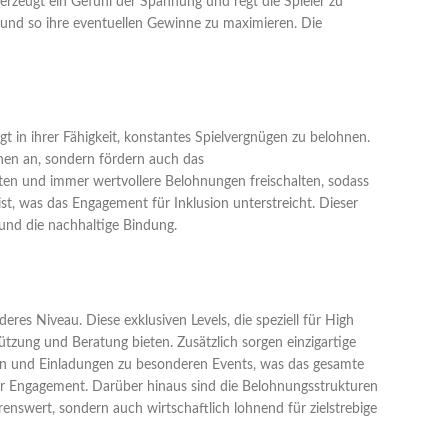
erzeugt ein Gefühl der Spannung und regt die Spieler zu
 und so ihre eventuellen Gewinne zu maximieren. Die
in ihrer Fähigkeit, konstantes Spielvergnügen zu belohnen.
uchen an, sondern fördern auch das
en und immer wertvollere Belohnungen freischalten, sodass
ist, was das Engagement für Inklusion unterstreicht. Dieser
 und die nachhaltige Bindung.
es Niveau. Diese exklusiven Levels, die speziell für High
tützung und Beratung bieten. Zusätzlich sorgen einzigartige
onen und Einladungen zu besonderen Events, was das gesamte
ehr Engagement. Darüber hinaus sind die Belohnungsstrukturen
renswert, sondern auch wirtschaftlich lohnend für zielstrebige