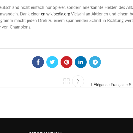
utschland nicht einfach nur Spieler, sondern anerkannte Helden des Allt
 umwandeln. Dank einer
en.wikipedia.org
Vielzahl an Aktionen und einem be
ogramm macht jeden Dreh zu einem spannenden Schritt in Richtung wertv
ty von Champions.
L’Élégance Française S’I