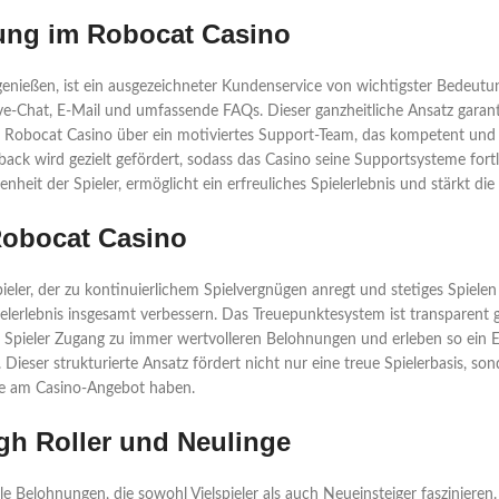
ung im Robocat Casino
enießen, ist ein ausgezeichneter Kundenservice von wichtigster Bedeutun
ve-Chat, E-Mail und umfassende FAQs. Dieser ganzheitliche Ansatz garant
s Robocat Casino über ein motiviertes Support-Team, das kompetent und e
back wird gezielt gefördert, sodass das Casino seine Supportsysteme for
heit der Spieler, ermöglicht ein erfreuliches Spielerlebnis und stärkt die
Robocat Casino
pieler, der zu kontinuierlichem Spielvergnügen anregt und stetiges Spiele
erlebnis insgesamt verbessern. Das Treuepunktesystem ist transparent ge
 Spieler Zugang zu immer wertvolleren Belohnungen und erleben so ein Er
eser strukturierte Ansatz fördert nicht nur eine treue Spielerbasis, sond
de am Casino-Angebot haben.
gh Roller und Neulinge
le Belohnungen, die sowohl Vielspieler als auch Neueinsteiger faszinieren