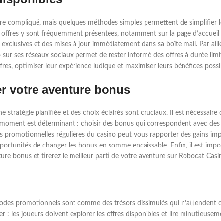
ître compliqué, mais quelques méthodes simples permettent de simplifier 
les offres y sont fréquemment présentées, notamment sur la page d’accueil
xclusives et des mises à jour immédiatement dans sa boîte mail. Par ailleur
r ses réseaux sociaux permet de rester informé des offres à durée limitée
ffres, optimiser leur expérience ludique et maximiser leurs bénéfices poss
 votre aventure bonus
ratégie planifiée et des choix éclairés sont cruciaux. Il est nécessaire de
ix du moment est déterminant : choisir des bonus qui correspondent avec des
ffres promotionnelles régulières du casino peut vous rapporter des gains im
ortunités de changer les bonus en somme encaissable. Enfin, il est impo
ture bonus et tirerez le meilleur parti de votre aventure sur Robocat Casi
codes promotionnels sont comme des trésors dissimulés qui n’attendent q
r : les joueurs doivent explorer les offres disponibles et lire minutieuseme