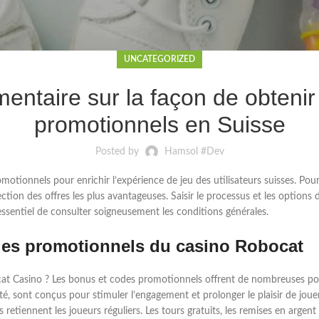
UNCATEGORIZED
ntaire sur la façon de obtenir
promotionnels en Suisse
Posted by
Hamsol #Dev
ionnels pour enrichir l’expérience de jeu des utilisateurs suisses. Pou
ection des offres les plus avantageuses. Saisir le processus et les opti
essentiel de consulter soigneusement les conditions générales.
des promotionnels du casino Robocat
at Casino ? Les bonus et codes promotionnels offrent de nombreuses possi
ité, sont conçus pour stimuler l’engagement et prolonger le plaisir de jou
retiennent les joueurs réguliers. Les tours gratuits, les remises en argen