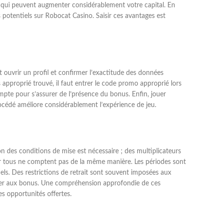
es qui peuvent augmenter considérablement votre capital. En
s potentiels sur Robocat Casino. Saisir ces avantages est
ut ouvrir un profil et confirmer l’exactitude des données
s approprié trouvé, il faut entrer le code promo approprié lors
compte pour s’assurer de l’présence du bonus. Enfin, jouer
rocédé améliore considérablement l’expérience de jeu.
 des conditions de mise est nécessaire ; des multiplicateurs
, car tous ne comptent pas de la même manière. Les périodes sont
iels. Des restrictions de retrait sont souvent imposées aux
icier aux bonus. Une compréhension approfondie de ces
s opportunités offertes.