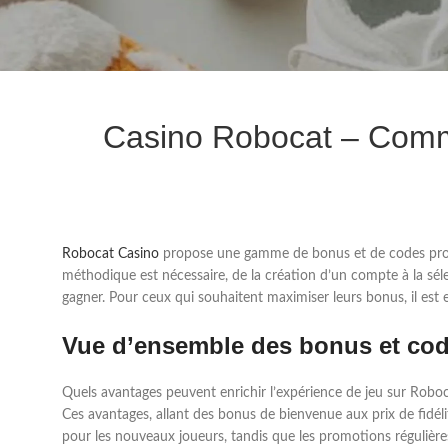
Casino Robocat – Comme
Robocat Casino
propose une gamme de bonus et de codes promot
méthodique est nécessaire, de la création d’un compte à la sél
gagner. Pour ceux qui souhaitent maximiser leurs bonus, il est 
Vue d’ensemble des bonus et co
Quels avantages peuvent enrichir l’expérience de jeu sur Roboc
Ces avantages, allant des bonus de bienvenue aux prix de fidél
pour les nouveaux joueurs, tandis que les promotions régulières 