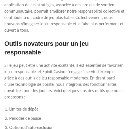
application de ces stratégies, associée à des projets de soutien
communautaire, pourrait améliorer notre responsabilité collective et
contribuer à un cadre de jeu plus fiable. Collectivement, nous
pouvons réimaginer le jeu responsable et le faire plus performant et
ouvert à tous.
Outils novateurs pour un jeu
responsable
Si le jeu peut être une activité exaltante, il est essentiel de favoriser
le jeu responsable, et Spinit Casino s’engage à servir d’exemple
grâce à des outils de jeu responsable modernes. En tirant parti
d’une technologie de pointe, nous intégrons des fonctionnalités
novatrices pour les joueurs. Voici quelques-uns des outils que nous
proposons :
Limites de dépôt
Périodes de pause
Options d’auto-exclusion