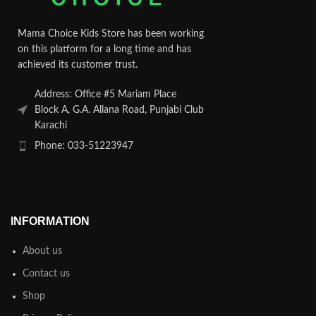
Mama Choice Kids Store has been working
on this platform for a long time and has
achieved its customer trust.
Address: Office #5 Mariam Place
Block A, G.A. Allana Road, Punjabi Club
Karachi
Phone: 033-51223947
INFORMATION
About us
Contact us
Shop