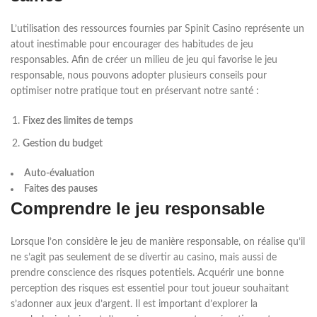
L’utilisation des ressources fournies par Spinit Casino représente un
atout inestimable pour encourager des habitudes de jeu
responsables. Afin de créer un milieu de jeu qui favorise le jeu
responsable, nous pouvons adopter plusieurs conseils pour
optimiser notre pratique tout en préservant notre santé :
Fixez des limites de temps
Gestion du budget
Auto-évaluation
Faites des pauses
Comprendre le jeu responsable
Lorsque l’on considère le jeu de manière responsable, on réalise qu’il
ne s’agit pas seulement de se divertir au casino, mais aussi de
prendre conscience des risques potentiels. Acquérir une bonne
perception des risques est essentiel pour tout joueur souhaitant
s’adonner aux jeux d’argent. Il est important d’explorer la