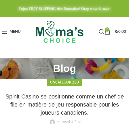
Enjoy FREE SHIPPING this Ramadan! Shop now & save!
0
MENU
₨
0.00
Blog
UNCATEGORIZED
Spinit Casino se positionne comme un chef de
file en matière de jeu responsable pour les
joueurs canadiens.
Hamsol #Dev