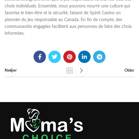
choix individuels. Ensemble, nous pouvons nourrir une culture qui
favorise le bien-être et la sécurité, faisant de Spinit Casino un
pionnier du jeu responsable au Canada. En fin de compte, des
communautés engagées facilitent aux personnes de faire des choix
informées.
Newer
Older