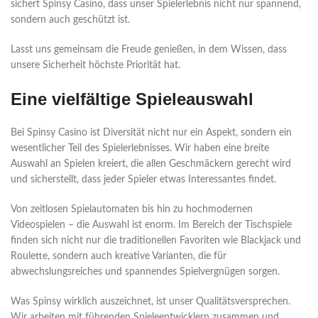
sichert Spinsy Casino, dass unser Spielerlebnis nicht nur spannend,
sondern auch geschützt ist.
Lasst uns gemeinsam die Freude genießen, in dem Wissen, dass
unsere Sicherheit höchste Priorität hat.
Eine vielfältige Spieleauswahl
Bei Spinsy Casino ist Diversität nicht nur ein Aspekt, sondern ein
wesentlicher Teil des Spielerlebnisses. Wir haben eine breite
Auswahl an Spielen kreiert, die allen Geschmäckern gerecht wird
und sicherstellt, dass jeder Spieler etwas Interessantes findet.
Von zeitlosen Spielautomaten bis hin zu hochmodernen
Videospielen – die Auswahl ist enorm. Im Bereich der Tischspiele
finden sich nicht nur die traditionellen Favoriten wie Blackjack und
Roulette, sondern auch kreative Varianten, die für
abwechslungsreiches und spannendes Spielvergnügen sorgen.
Was Spinsy wirklich auszeichnet, ist unser Qualitätsversprechen.
Wir arbeiten mit führenden Spieleentwicklern zusammen und