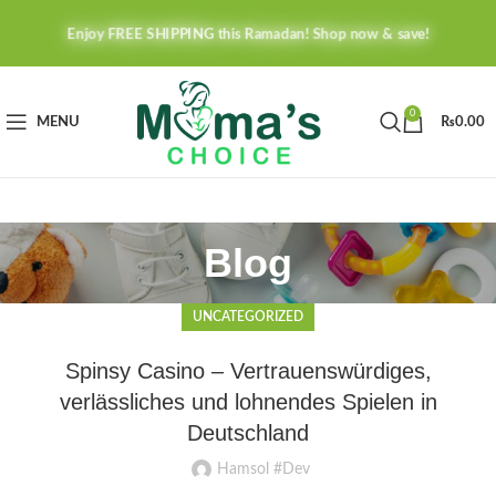
Enjoy FREE SHIPPING this Ramadan! Shop now & save!
0
MENU
₨
0.00
Blog
UNCATEGORIZED
Spinsy Casino – Vertrauenswürdiges,
verlässliches und lohnendes Spielen in
Deutschland
Hamsol #Dev