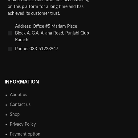
Mama Choice Kids Store has been working
on this platform for a long time and has
achieved its customer trust.
Address: Office #5 Mariam Place
Block A, G.A. Allana Road, Punjabi Club
Karachi
Phone: 033-51223947
INFORMATION
About us
Contact us
Shop
Privacy Policy
Payment option