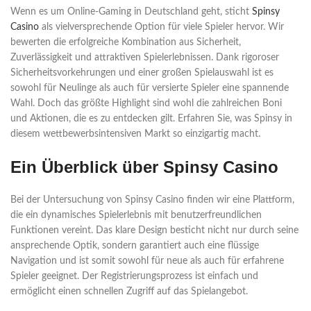
Wenn es um Online-Gaming in Deutschland geht, sticht
Spinsy
Casino
als vielversprechende Option für viele Spieler hervor. Wir
bewerten die erfolgreiche Kombination aus Sicherheit,
Zuverlässigkeit und attraktiven Spielerlebnissen. Dank rigoroser
Sicherheitsvorkehrungen und einer großen Spielauswahl ist es
sowohl für Neulinge als auch für versierte Spieler eine spannende
Wahl. Doch das größte Highlight sind wohl die zahlreichen Boni
und Aktionen, die es zu entdecken gilt. Erfahren Sie, was Spinsy in
diesem wettbewerbsintensiven Markt so einzigartig macht.
Ein Überblick über Spinsy Casino
Bei der Untersuchung von Spinsy Casino finden wir eine Plattform,
die ein dynamisches Spielerlebnis mit benutzerfreundlichen
Funktionen vereint. Das klare Design besticht nicht nur durch seine
ansprechende Optik, sondern garantiert auch eine flüssige
Navigation und ist somit sowohl für neue als auch für erfahrene
Spieler geeignet. Der Registrierungsprozess ist einfach und
ermöglicht einen schnellen Zugriff auf das Spielangebot.