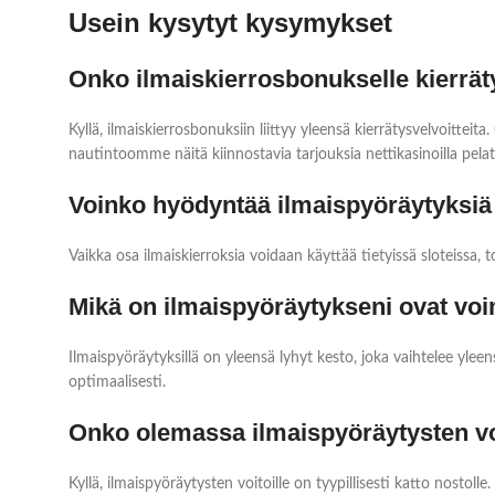
Usein kysytyt kysymykset
Onko ilmaiskierrosbonukselle kierräty
Kyllä, ilmaiskierrosbonuksiin liittyy yleensä kierrätysvelvoittei
nautintoomme näitä kiinnostavia tarjouksia nettikasinoilla pelat
Voinko hyödyntää ilmaispyöräytyksiä
Vaikka osa ilmaiskierroksia voidaan käyttää tietyissä sloteissa
Mikä on ilmaispyöräytykseni ovat vo
Ilmaispyöräytyksillä on yleensä lyhyt kesto, joka vaihtelee yl
optimaalisesti.
Onko olemassa ilmaispyöräytysten voi
Kyllä, ilmaispyöräytysten voitoille on tyypillisesti katto nosto