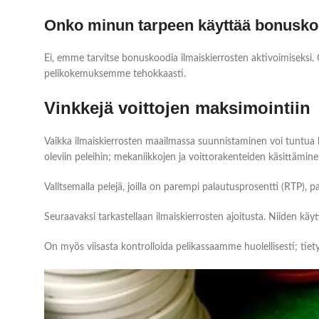
Onko minun tarpeen käyttää bonusko
Ei, emme tarvitse bonuskoodia ilmaiskierrosten aktivoimiseksi.
pelikokemuksemme tehokkaasti.
Vinkkejä voittojen maksimointiin
Vaikka ilmaiskierrosten maailmassa suunnistaminen voi tuntua
oleviin peleihin; mekaniikkojen ja voittorakenteiden käsittämi
Valitsemalla pelejä, joilla on parempi palautusprosentti (RTP)
Seuraavaksi tarkastellaan ilmaiskierrosten ajoitusta. Niiden kä
On myös viisasta kontrolloida pelikassaamme huolellisesti; tiet