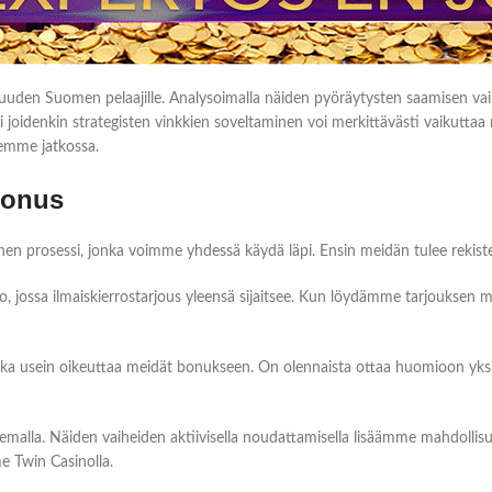
aisuuden Suomen pelaajille. Analysoimalla näiden pyöräytysten saamisen va
idenkin strategisten vinkkien soveltaminen voi merkittävästi vaikuttaa 
emme jatkossa.
bonus
en prosessi, jonka voimme yhdessä käydä läpi. Ensin meidän tulee rekister
ossa ilmaiskierrostarjous yleensä sijaitsee. Kun löydämme tarjouksen meid
ka usein oikeuttaa meidät bonukseen. On olennaista ottaa huomioon yksityi
emalla. Näiden vaiheiden aktiivisella noudattamisella lisäämme mahdollis
 Twin Casinolla.