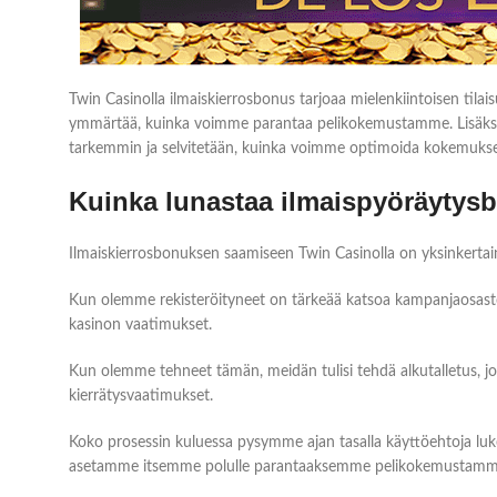
Twin Casinolla ilmaiskierrosbonus tarjoaa mielenkiintoisen til
ymmärtää, kuinka voimme parantaa pelikokemustamme. Lisäksi jo
tarkemmin ja selvitetään, kuinka voimme optimoida kokemuks
Kuinka lunastaa ilmaispyöräytys
Ilmaiskierrosbonuksen saamiseen Twin Casinolla on yksinkertain
Kun olemme rekisteröityneet on tärkeää katsoa kampanjaosasto, j
kasinon vaatimukset.
Kun olemme tehneet tämän, meidän tulisi tehdä alkutalletus, jo
kierrätysvaatimukset.
Koko prosessin kuluessa pysymme ajan tasalla käyttöehtoja luk
asetamme itsemme polulle parantaaksemme pelikokemustamme