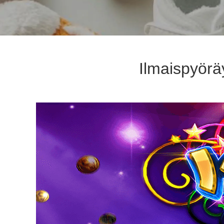
Ilmaispyörä