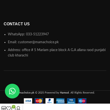
CONTACT US
WhatsApp: 033-51223947
Email: customer@mamachoice.pk
Address: office # 5 Mariam place block A G.A allana raod punjabi
club kharachi
Mamachoice.pk
© 2025 Powered by
Hamsol
. All Rights Reserved.
0