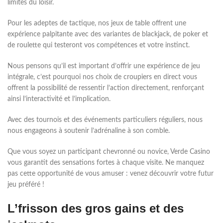
limites du loisir.
Pour les adeptes de tactique, nos jeux de table offrent une
expérience palpitante avec des variantes de blackjack, de poker et
de roulette qui testeront vos compétences et votre instinct.
Nous pensons qu’il est important d’offrir une expérience de jeu
intégrale, c’est pourquoi nos choix de croupiers en direct vous
offrent la possibilité de ressentir l’action directement, renforçant
ainsi l’interactivité et l’implication.
Avec des tournois et des événements particuliers réguliers, nous
nous engageons à soutenir l’adrénaline à son comble.
Que vous soyez un participant chevronné ou novice, Verde Casino
vous garantit des sensations fortes à chaque visite. Ne manquez
pas cette opportunité de vous amuser : venez découvrir votre futur
jeu préféré !
L’frisson des gros gains et des