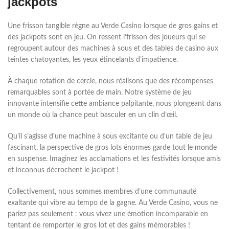
jackpots
Une frisson tangible règne au Verde Casino lorsque de gros gains et
des jackpots sont en jeu. On ressent l’frisson des joueurs qui se
regroupent autour des machines à sous et des tables de casino aux
teintes chatoyantes, les yeux étincelants d’impatience.
À chaque rotation de cercle, nous réalisons que des récompenses
remarquables sont à portée de main. Notre système de jeu
innovante intensifie cette ambiance palpitante, nous plongeant dans
un monde où la chance peut basculer en un clin d’œil.
Qu’il s’agisse d’une machine à sous excitante ou d’un table de jeu
fascinant, la perspective de gros lots énormes garde tout le monde
en suspense. Imaginez les acclamations et les festivités lorsque amis
et inconnus décrochent le jackpot !
Collectivement, nous sommes membres d’une communauté
exaltante qui vibre au tempo de la gagne. Au Verde Casino, vous ne
pariez pas seulement : vous vivez une émotion incomparable en
tentant de remporter le gros lot et des gains mémorables !