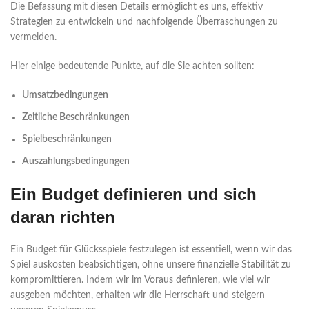
Die Befassung mit diesen Details ermöglicht es uns, effektiv
Strategien zu entwickeln und nachfolgende Überraschungen zu
vermeiden.
Hier einige bedeutende Punkte, auf die Sie achten sollten:
Umsatzbedingungen
Zeitliche Beschränkungen
Spielbeschränkungen
Auszahlungsbedingungen
Ein Budget definieren und sich
daran richten
Ein Budget für Glücksspiele festzulegen ist essentiell, wenn wir das
Spiel auskosten beabsichtigen, ohne unsere finanzielle Stabilität zu
kompromittieren. Indem wir im Voraus definieren, wie viel wir
ausgeben möchten, erhalten wir die Herrschaft und steigern