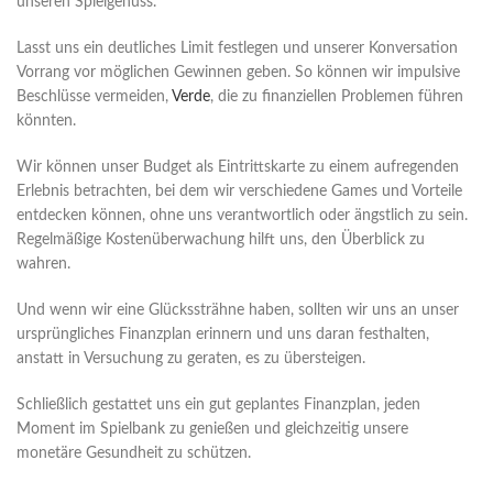
unseren Spielgenuss.
Lasst uns ein deutliches Limit festlegen und unserer Konversation
Vorrang vor möglichen Gewinnen geben. So können wir impulsive
Beschlüsse vermeiden,
Verde
, die zu finanziellen Problemen führen
könnten.
Wir können unser Budget als Eintrittskarte zu einem aufregenden
Erlebnis betrachten, bei dem wir verschiedene Games und Vorteile
entdecken können, ohne uns verantwortlich oder ängstlich zu sein.
Regelmäßige Kostenüberwachung hilft uns, den Überblick zu
wahren.
Und wenn wir eine Glückssträhne haben, sollten wir uns an unser
ursprüngliches Finanzplan erinnern und uns daran festhalten,
anstatt in Versuchung zu geraten, es zu übersteigen.
Schließlich gestattet uns ein gut geplantes Finanzplan, jeden
Moment im Spielbank zu genießen und gleichzeitig unsere
monetäre Gesundheit zu schützen.