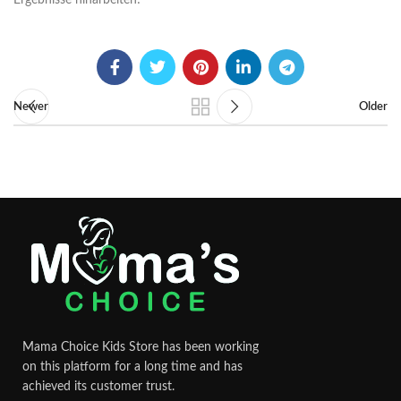
Ergebnisse hinarbeiten!
Newer
Older
Mama Choice Kids Store has been working
on this platform for a long time and has
achieved its customer trust.