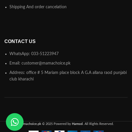
Shipping And order cancelation
CONTACT US
WhatsApp: 033-51223947
Email: customer@mamachoice.pk
Address: office # 5 Mariam place block A G.A allana raod punjabi
club kharachi
Mamachoice.pk
© 2025 Powered by
Hamsol
. All Rights Reserved.