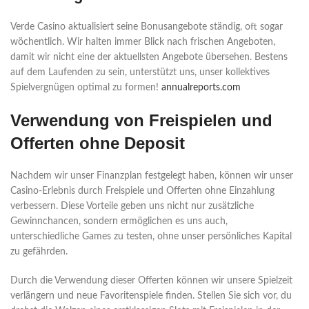
Verde Casino aktualisiert seine Bonusangebote ständig, oft sogar
wöchentlich. Wir halten immer Blick nach frischen Angeboten,
damit wir nicht eine der aktuellsten Angebote übersehen. Bestens
auf dem Laufenden zu sein, unterstützt uns, unser kollektives
Spielvergnügen optimal zu formen!
annualreports.com
Verwendung von Freispielen und
Offerten ohne Deposit
Nachdem wir unser Finanzplan festgelegt haben, können wir unser
Casino-Erlebnis durch Freispiele und Offerten ohne Einzahlung
verbessern. Diese Vorteile geben uns nicht nur zusätzliche
Gewinnchancen, sondern ermöglichen es uns auch,
unterschiedliche Games zu testen, ohne unser persönliches Kapital
zu gefährden.
Durch die Verwendung dieser Offerten können wir unsere Spielzeit
verlängern und neue Favoritenspiele finden. Stellen Sie sich vor, du