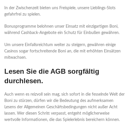
In der Zwischenzeit bieten uns Freispiele, unsere Lieblings-Slots
gefahrfrei zu spielen.
Bonusprogramme belohnen unser Einsatz mit einzigartigen Boni,
während Cashback-Angebote ein Schutz für Einbußen gewähren.
Um unsere Einfallsreichtum weiter zu steigern, gewähren einige
Casinos sogar fortschreitende Boni an, die mit erhöhten Einsätzen
mitwachsen.
Lesen Sie die AGB sorgfältig
durchlesen.
Auch wenn es reizvoll sein mag, sich sofort in die fesselnde Welt der
Boni zu stürzen, dürfen wir die Bedeutung des aufmerksamen
Lesens der Allgemeinen Geschäftsbedingungen nicht außer Acht
lassen. Wer diesen Schritt verpasst, entgeht möglicherweise
wertvolle Informationen, die das Spielerlebnis bereichern können.