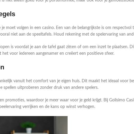
n is niet alleen goed voor je portemonnee, maar ook voor je gemoedstoes
egels
je moet volgen in een casino. Een van de belangrijkste is om respectvol t
, vooral niet aan de speeltafels. Houd rekening met de spelervaring van and
pen is voordat je aan de tafel gaat zitten of om een inzet te plaatsen. D
 het voor iedereen aangenamer en creëert een positieve sfeer.
en
ankelijk vanuit het comfort van je eigen huis. Dit maakt het ideaal voor b
de spellen uitproberen zonder druk van andere spelers.
en promoties, waardoor je meer waar voor je geld krijgt. Bij Golisimo Casi
eelervaring verrijken en de kans op winst verhogen.