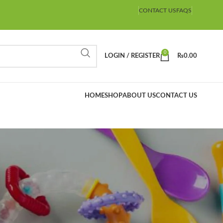
CONTACT US
FAQS
0
LOGIN / REGISTER
₨
0.00
HOME
SHOP
ABOUT US
CONTACT US