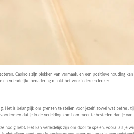
cteren. Casino’s zijn plekken van vermaak, en een positieve houding kan j
e en vriendelijke benadering maakt het voor iedereen leuker.
 Het is belangrijk om grenzen te stellen voor jezelf, zowel wat betreft tijd
e voorkomen dat je in de verleiding komt om meer te besteden dan je van 
 nodig hebt. Het kan verleidelijk zijn om door te spelen, vooral als je w