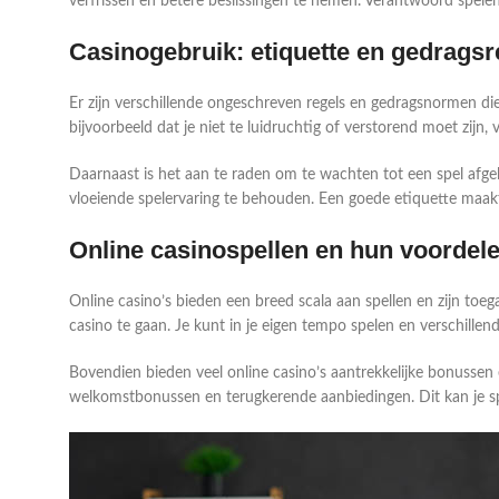
verfrissen en betere beslissingen te nemen. Verantwoord spele
Casinogebruik: etiquette en gedragsr
Er zijn verschillende ongeschreven regels en gedragsnormen die 
bijvoorbeeld dat je niet te luidruchtig of verstorend moet zijn
Daarnaast is het aan te raden om te wachten tot een spel afgelo
vloeiende spelervaring te behouden. Een goede etiquette maakt
Online casinospellen en hun voordel
Online casino’s bieden een breed scala aan spellen en zijn toeg
casino te gaan. Je kunt in je eigen tempo spelen en verschillen
Bovendien bieden veel online casino’s aantrekkelijke bonussen 
welkomstbonussen en terugkerende aanbiedingen. Dit kan je sp