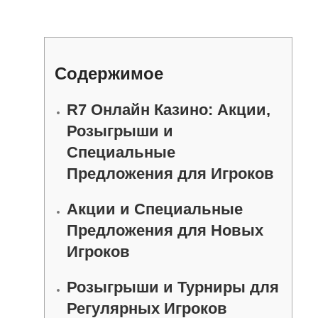
Содержимое
R7 Онлайн Казино: Акции,
Розыгрыши и
Специальные
Предложения для Игроков
Акции и Специальные
Предложения для Новых
Игроков
Розыгрыши и Турниры для
Регулярных Игроков