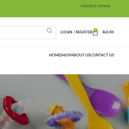
CONTACT US
FAQS
0
LOGIN / REGISTER
₨
0.00
HOME
SHOP
ABOUT US
CONTACT US