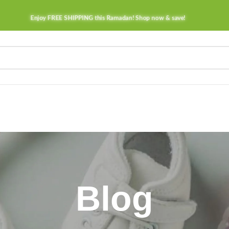
Enjoy FREE SHIPPING this Ramadan! Shop now & save!
Blog