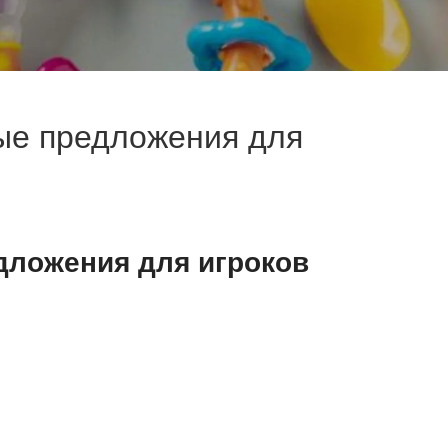
ые предложения для
дложения для игроков