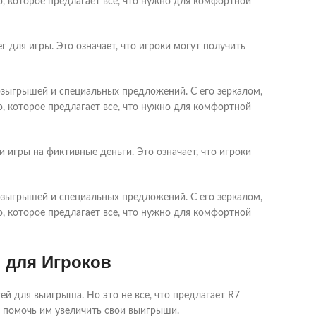
о, которое предлагает все, что нужно для комфортной
 для игры. Это означает, что игроки могут получить
розыгрышей и специальных предложений. С его зеркалом,
о, которое предлагает все, что нужно для комфортной
и игры на фиктивные деньги. Это означает, что игроки
розыгрышей и специальных предложений. С его зеркалом,
о, которое предлагает все, что нужно для комфортной
 для Игроков
й для выигрыша. Но это не все, что предлагает R7
т помочь им увеличить свои выигрыши.