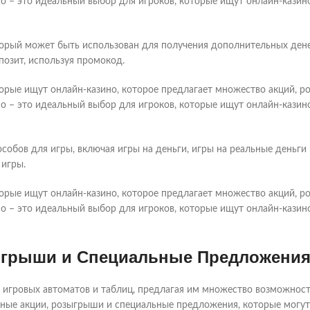
no – это идеальный выбор для игроков, которые ищут онлайн-казин
торый может быть использован для получения дополнительных денег
позит, используя промокод.
оторые ищут онлайн-казино, которое предлагает множество акций, 
no – это идеальный выбор для игроков, которые ищут онлайн-казин
собов для игры, включая игры на деньги, игры на реальные деньги 
 игры.
оторые ищут онлайн-казино, которое предлагает множество акций, 
no – это идеальный выбор для игроков, которые ищут онлайн-казин
ыгрыши и Специальные Предложения
 игровых автоматов и таблиц, предлагая им множество возможносте
личные акции, розыгрыши и специальные предложения, которые могу