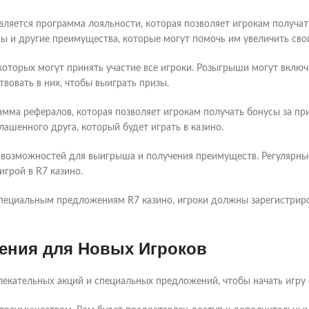
ляется программа лояльности, которая позволяет игрокам получат
ы и другие преимущества, которые могут помочь им увеличить св
которых могут принять участие все игроки. Розыгрыши могут включ
вовать в них, чтобы выиграть призы.
ма рефералов, которая позволяет игрокам получать бонусы за при
ашенного друга, который будет играть в казино.
о возможностей для выигрыша и получения преимуществ. Регулярн
грой в R7 казино.
пециальным предложениям R7 казино, игроки должны зарегистриров
ения для Новых Игроков
лекательных акций и специальных предложений, чтобы начать игру 