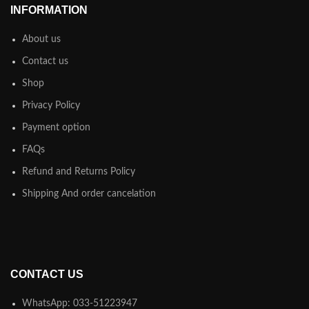
INFORMATION
About us
Contact us
Shop
Privacy Policy
Payment option
FAQs
Refund and Returns Policy
Shipping And order cancelation
CONTACT US
WhatsApp: 033-51223947