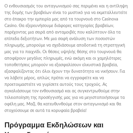
Ο ενθουσιασμός του ανταγωνισμού σας περιμένει και η αντίληψη
της δομής των βραβείων είναι το μυστικό για να εκμεταλλευτείτε
στο έπακρο την εμπειρία μας από τα τουρνουά στο Casinova
Casino. Θα εξερευνήσουμε διάφορες κατηγορίες βραβείων,
παρέχοντας μια σειρά από ανταμοιβές που καλύπτουν όλα τα
επίπεδα δεξιοτήτων. Με μια σαφή ανάλυση των ποσοστών
πληρωμής, μπορούμε να σχεδιάσουμε αποδοτικά τη στρατηγική
μας για το παιχνίδι. Οι θέσεις υψηλής θέσης στο τουρνουά θα
αποφέρουν μεγάλες πληρωμές, ενώ ακόμη και οι χαμηλότερες
τοποθετήσεις μπορούν να εξασφαλίσουν ελκυστικά βραβεία,
εξασφαλίζοντας ότι όλοι έχουν την δυνατότητα να νικήσουν. Για
να λάβετε μέρος, απλώς πρέπει να εγγραφείτε και να
προετοιμαστείτε να γυρίσετε αυτούς τους τροχούς. Ας
αγκαλιάσουμε τον ενθουσιασμό και ας συγκεντρωθούμε στην
τελειοποίηση της προσέγγισής μας για να μεγιστοποιήσουμε τα
οφέλη μας. Μαζί, θα κατευθυνθούμε στον ανταγωνισμό και θα
στοχεύσουμε σε αυτά τα κορυφαία βραβεία!
Πρόγραμμα Εκδηλώσεων και