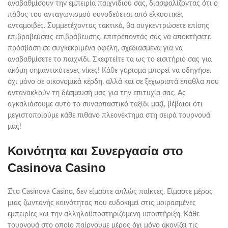
αναβαθμίσουν την εμπειρία παιχνιδιού σας, διασφαλίζοντας ότι ο
πάθος του ανταγωνισμού συνοδεύεται από ελκυστικές
ανταμοιβές. Συμμετέχοντας τακτικά, θα συγκεντρώσετε επίσης
επιβραβεύσεις επιβράβευσης, επιτρέποντάς σας να αποκτήσετε
πρόσβαση σε συγκεκριμένα οφέλη, σχεδιασμένα για να
αναβαθμίσετε το παιχνίδι. Σκεφτείτε τα ως το εισιτήριό σας για
ακόμη σημαντικότερες νίκες! Κάθε γύρισμα μπορεί να οδηγήσει
όχι μόνο σε οικονομικά κέρδη, αλλά και σε ξεχωριστά έπαθλα που
αντανακλούν τη δέσμευσή μας για την επιτυχία σας. Ας
αγκαλιάσουμε αυτό το συναρπαστικό ταξίδι μαζί, βέβαιοι ότι
μεγιστοποιούμε κάθε πιθανό πλεονέκτημα στη σειρά τουρνουά
μας!
Κοινότητα και Συνεργασία στο
Casinova Casino
Στο Casinova Casino, δεν είμαστε απλώς παίκτες. Είμαστε μέρος
μιας ζωντανής κοινότητας που ευδοκιμεί στις μοιρασμένες
εμπειρίες και την αλληλοϋποστηριζόμενη υποστήριξη. Κάθε
τουρνουά στο οποίο παίρνουμε μέρος όχι μόνο ακονίζει τις