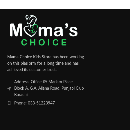
Mama Choice Kids Store has been working
on this platform for a long time and has
achieved its customer trust.
Address: Office #5 Mariam Place
Block A, G.A. Allana Road, Punjabi Club
Karachi
Phone: 033-51223947