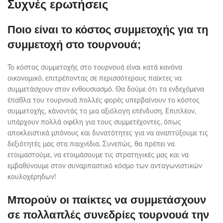
Συχνές ερωτήσεις
Ποιο είναι το κόστος συμμετοχής για τη
συμμετοχή στο τουρνουά;
Το κόστος συμμετοχής στο τουρνουά είναι κατά κανόνα
οικονομικό, επιτρέποντας σε περισσότερους παίκτες να
συμμετάσχουν στον ενθουσιασμό. Θα δούμε ότι τα ενδεχόμενα
έπαθλα του τουρνουά πολλές φορές υπερβαίνουν το κόστος
συμμετοχής, κάνοντάς το μια αξιόλογη επένδυση. Επιπλέον,
υπάρχουν πολλά οφέλη για τους συμμετέχοντες, όπως
αποκλειστικά μπόνους και δυνατότητες για να αναπτύξουμε τις
δεξιότητές μας στα παιχνίδια. Συνεπώς, θα πρέπει να
ετοιμαστούμε, να ετοιμάσουμε τις στρατηγικές μας και να
εμβαθύνουμε στον συναρπαστικό κόσμο των ανταγωνιστικών
κουλοχέρηδων!
Μπορούν οι παίκτες να συμμετάσχουν
σε πολλαπλές συνεδρίες τουρνουά την