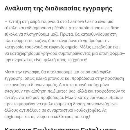
Ανάλυση της διαδικασίας εγγραφής
Η ένταξη στη σειρά τουρνουά στο Casinova Casino είναι μια
εύκολη και ενδιαφέρουσα μέθοδος στην οποία είμαστε σε θέση
εύκολα να πλοηγηθούμε μαζί. Πρώτα, θα κατευθυνθούμε στη
πλατφόρμα του καζίνο, όπου είναι δυνατό να βρούμε την
κατηγορία τουρνουά σε εμφανές σημείο. Μόλις μεταβούμε εκεί,
θα καταχωρηθούμε γρήγορα συμπληρώνοντας μια απλή φόρμα—
μην ανησυχείτε, είναι φιλική προς το χρήστη!
Μετά την εγγραφή, θα απολαύσουμε μια σειρά από οφέλη
εγγραφής, όπως ειδικά μπόνους και προβάδισμα στην πρόσβαση
σε καινούργια διαγωνισμούς. Αυτά τα προνόμια όχι μόνο
ενισχύουν την αίσθηση παιξίματος μας, αλλά και τροφοδοτούν το
ανταγωνιστικό μας προβάδισμα. Μόλις καταχωρηθούμε, είμαστε
προετοιμασμένοι να εμπλακούμε στη δράση, συναγωνιζόμενοι
άλλους αντιπάλους σε συναρπαστικά κουλοχέρηδες. Ας
αρχίσουμε και ας νικήσει ο καλύτερος παίκτης!