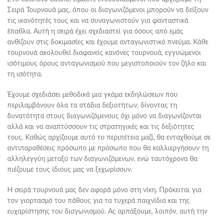
Σειρά Τουρνουά μας, όπου οι διαγωνιζόμενοι μπορούν να δείξουν
τις ικανότητές τους και να συναγωνιστούν για φανταστικά
έπαθλα. Αυτή η σειρά έχει σχεδιαστεί για όσους από εμάς
ανθίζουν στις δοκιμασίες και έχουμε ανταγωνιστικό πνεύμα. Κάθε
τουρνουά ακολουθεί διαφανείς κανόνες τουρνουά, εγγυώμενοι
ισότιμους όρους ανταγωνισμού που μεγιστοποιούν τον ζήλο και
τη ισότητα.
Έχουμε σχεδιάσει μεθοδικά μια γκάμα εκδηλώσεων που
περιλαμβάνουν όλα τα στάδια δεξιοτήτων, δίνοντας τη
δυνατότητα στους διαγωνιζόμενους όχι μόνο να διαγωνίζονται
αλλά και να αναπτύσσουν τις στρατηγικές και τις δεξιότητες
τους. Καθώς αρχίζουμε αυτό το περιπέτεια μαζί, θα ενταχθούμε σε
αντιπαραθέσεις πρόσωπο με πρόσωπο που θα καλλιεργήσουν τη
αλληλεγγύη μεταξύ των διαγωνιζόμενων, ενώ ταυτόχρονα θα
πιέζουμε τους ίδιους μας να ξεχωρίσουν.
Η σειρά τουρνουά μας δεν αφορά μόνο στη νίκη. Πρόκειται για
τον γιορτασμό του πάθους για τα τυχερά παιχνίδια και της
ευχαρίστησης του διαγωνισμού. Ας αρπάξουμε, λοιπόν, αυτή την