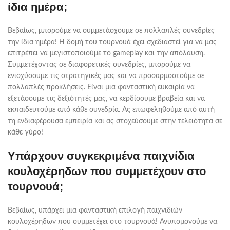
ίδια ημέρα;
Βεβαίως, μπορούμε να συμμετάσχουμε σε πολλαπλές συνεδρίες
την ίδια ημέρα! Η δομή του τουρνουά έχει σχεδιαστεί για να μας
επιτρέπει να μεγιστοποιούμε το gameplay και την απόλαυση.
Συμμετέχοντας σε διαφορετικές συνεδρίες, μπορούμε να
ενισχύσουμε τις στρατηγικές μας και να προσαρμοστούμε σε
πολλαπλές προκλήσεις. Είναι μια φανταστική ευκαιρία να
εξετάσουμε τις δεξιότητές μας, να κερδίσουμε βραβεία και να
εκπαιδευτούμε από κάθε συνεδρία. Ας επωφεληθούμε από αυτή
τη ενδιαφέρουσα εμπειρία και ας στοχεύσουμε στην τελειότητα σε
κάθε γύρο!
Υπάρχουν συγκεκριμένα παιχνίδια
κουλοχέρηδων που συμμετέχουν στο
τουρνουά;
Βεβαίως, υπάρχει μια φανταστική επιλογή παιχνιδιών
κουλοχέρηδων που συμμετέχει στο τουρνουά! Ανυπομονούμε να