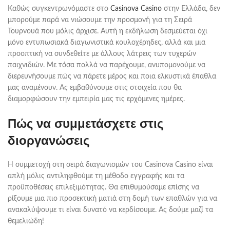
Καθώς συγκεντρωνόμαστε στο
Casinova Casino
στην Ελλάδα, δεν
μπορούμε παρά να νιώσουμε την προσμονή για τη Σειρά
Τουρνουά που μόλις άρχισε. Αυτή η εκδήλωση δεσμεύεται όχι
μόνο εντυπωσιακά διαγωνιστικά κουλοχέρηδες, αλλά και μια
προοπτική να συνδεθείτε με άλλους λάτρεις των τυχερών
παιχνιδιών. Με τόσα πολλά να παρέχουμε, ανυπομονούμε να
διερευνήσουμε πώς να πάρετε μέρος και ποια ελκυστικά έπαθλα
μας αναμένουν. Ας εμβαθύνουμε στις στοιχεία που θα
διαμορφώσουν την εμπειρία μας τις ερχόμενες ημέρες.
Πώς να συμμετάσχετε στις
διοργανώσεις
Η συμμετοχή στη σειρά διαγωνισμών του Casinova Casino είναι
απλή μόλις αντιληφθούμε τη μέθοδο εγγραφής και τα
προϋποθέσεις επιλεξιμότητας. Θα επιθυμούσαμε επίσης να
ρίξουμε μια πιο προσεκτική ματιά στη δομή των επαθλών για να
ανακαλύψουμε τι είναι δυνατό να κερδίσουμε. Ας δούμε μαζί τα
θεμελιώδη!