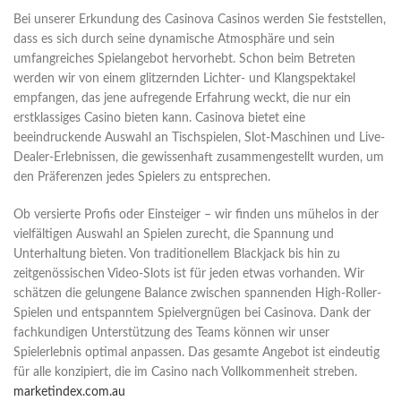
Bei unserer Erkundung des Casinova Casinos werden Sie feststellen,
dass es sich durch seine dynamische Atmosphäre und sein
umfangreiches Spielangebot hervorhebt. Schon beim Betreten
werden wir von einem glitzernden Lichter- und Klangspektakel
empfangen, das jene aufregende Erfahrung weckt, die nur ein
erstklassiges Casino bieten kann. Casinova bietet eine
beeindruckende Auswahl an Tischspielen, Slot-Maschinen und Live-
Dealer-Erlebnissen, die gewissenhaft zusammengestellt wurden, um
den Präferenzen jedes Spielers zu entsprechen.
Ob versierte Profis oder Einsteiger – wir finden uns mühelos in der
vielfältigen Auswahl an Spielen zurecht, die Spannung und
Unterhaltung bieten. Von traditionellem Blackjack bis hin zu
zeitgenössischen Video-Slots ist für jeden etwas vorhanden. Wir
schätzen die gelungene Balance zwischen spannenden High-Roller-
Spielen und entspanntem Spielvergnügen bei Casinova. Dank der
fachkundigen Unterstützung des Teams können wir unser
Spielerlebnis optimal anpassen. Das gesamte Angebot ist eindeutig
für alle konzipiert, die im Casino nach Vollkommenheit streben.
marketindex.com.au