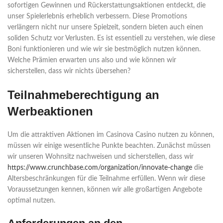
sofortigen Gewinnen und Rückerstattungsaktionen entdeckt, die
unser Spielerlebnis erheblich verbessern. Diese Promotions
verlängern nicht nur unsere Spielzeit, sondern bieten auch einen
soliden Schutz vor Verlusten. Es ist essentiell zu verstehen, wie diese
Boni funktionieren und wie wir sie bestmöglich nutzen können.
Welche Prämien erwarten uns also und wie können wir
sicherstellen, dass wir nichts übersehen?
Teilnahmeberechtigung an
Werbeaktionen
Um die attraktiven Aktionen im Casinova Casino nutzen zu können,
müssen wir einige wesentliche Punkte beachten. Zunächst müssen
wir unseren Wohnsitz nachweisen und sicherstellen, dass wir
https://www.crunchbase.com/organization/innovate-change
die
Altersbeschränkungen für die Teilnahme erfüllen. Wenn wir diese
Voraussetzungen kennen, können wir alle großartigen Angebote
optimal nutzen.