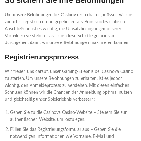
So sichern Sie Ihre Belohnungen
Um unsere Belohnungen bei Casinova zu erhalten, müssen wir uns
zunächst registrieren und gegebenenfalls Bonuscodes einlösen.
Anschließend ist es wichtig, die Umsatzbedingungen unserer
Vorteile zu verstehen. Lasst uns diese Schritte gemeinsam
durchgehen, damit wir unsere Belohnungen maximieren können!
Registrierungsprozess
Wir freuen uns darauf, unser Gaming-Erlebnis bei Casinova Casino
zu starten. Um unsere Belohnungen zu erhalten, ist es jedoch
wichtig, den Anmeldeprozess zu verstehen. Mit diesen einfachen
Schritten können wir die Chancen der Anmeldung optimal nutzen
und gleichzeitig unser Spielerlebnis verbessern:
Gehen Sie zu die Casinova Casino-Website – Steuern Sie zur
authentischen Website, um loszulegen.
Füllen Sie das Registrierungsformular aus – Geben Sie die
notwendigen Informationen wie Vorname, E-Mail und