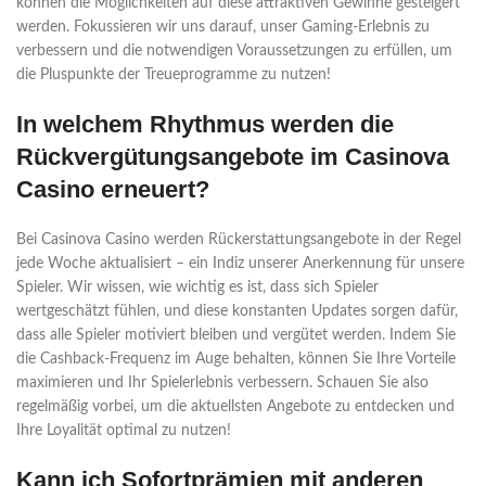
können die Möglichkeiten auf diese attraktiven Gewinne gesteigert
werden. Fokussieren wir uns darauf, unser Gaming-Erlebnis zu
verbessern und die notwendigen Voraussetzungen zu erfüllen, um
die Pluspunkte der Treueprogramme zu nutzen!
In welchem Rhythmus werden die
Rückvergütungsangebote im Casinova
Casino erneuert?
Bei Casinova Casino werden Rückerstattungsangebote in der Regel
jede Woche aktualisiert – ein Indiz unserer Anerkennung für unsere
Spieler. Wir wissen, wie wichtig es ist, dass sich Spieler
wertgeschätzt fühlen, und diese konstanten Updates sorgen dafür,
dass alle Spieler motiviert bleiben und vergütet werden. Indem Sie
die Cashback-Frequenz im Auge behalten, können Sie Ihre Vorteile
maximieren und Ihr Spielerlebnis verbessern. Schauen Sie also
regelmäßig vorbei, um die aktuellsten Angebote zu entdecken und
Ihre Loyalität optimal zu nutzen!
Kann ich Sofortprämien mit anderen