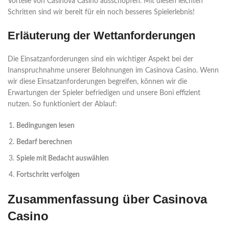
Vorteile von Casinova Casino ausschöpfen. Mit diesen leichten
Schritten sind wir bereit für ein noch besseres Spielerlebnis!
Erläuterung der Wettanforderungen
Die Einsatzanforderungen sind ein wichtiger Aspekt bei der
Inanspruchnahme unserer Belohnungen im Casinova Casino. Wenn
wir diese Einsatzanforderungen begreifen, können wir die
Erwartungen der Spieler befriedigen und unsere Boni effizient
nutzen. So funktioniert der Ablauf:
Bedingungen lesen
Bedarf berechnen
Spiele mit Bedacht auswählen
Fortschritt verfolgen
Zusammenfassung über Casinova
Casino