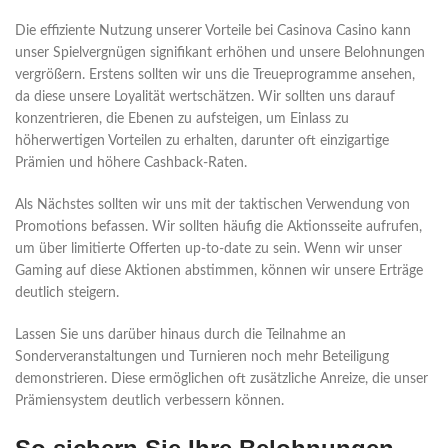
Die effiziente Nutzung unserer Vorteile bei Casinova Casino kann
unser Spielvergnügen signifikant erhöhen und unsere Belohnungen
vergrößern. Erstens sollten wir uns die Treueprogramme ansehen,
da diese unsere Loyalität wertschätzen. Wir sollten uns darauf
konzentrieren, die Ebenen zu aufsteigen, um Einlass zu
höherwertigen Vorteilen zu erhalten, darunter oft einzigartige
Prämien und höhere Cashback-Raten.
Als Nächstes sollten wir uns mit der taktischen Verwendung von
Promotions befassen. Wir sollten häufig die Aktionsseite aufrufen,
um über limitierte Offerten up-to-date zu sein. Wenn wir unser
Gaming auf diese Aktionen abstimmen, können wir unsere Erträge
deutlich steigern.
Lassen Sie uns darüber hinaus durch die Teilnahme an
Sonderveranstaltungen und Turnieren noch mehr Beteiligung
demonstrieren. Diese ermöglichen oft zusätzliche Anreize, die unser
Prämiensystem deutlich verbessern können.