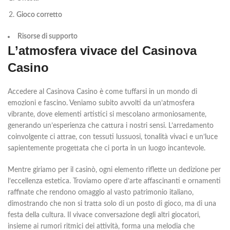
Gioco corretto
Risorse di supporto
L’atmosfera vivace del Casinova
Casino
Accedere al Casinova Casino è come tuffarsi in un mondo di
emozioni e fascino. Veniamo subito avvolti da un’atmosfera
vibrante, dove elementi artistici si mescolano armoniosamente,
generando un’esperienza che cattura i nostri sensi. L’arredamento
coinvolgente ci attrae, con tessuti lussuosi, tonalità vivaci e un’luce
sapientemente progettata che ci porta in un luogo incantevole.
Mentre giriamo per il casinò, ogni elemento riflette un dedizione per
l’eccellenza estetica. Troviamo opere d’arte affascinanti e ornamenti
raffinate che rendono omaggio al vasto patrimonio italiano,
dimostrando che non si tratta solo di un posto di gioco, ma di una
festa della cultura. Il vivace conversazione degli altri giocatori,
insieme ai rumori ritmici dei attività, forma una melodia che