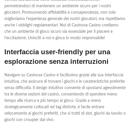
permettendoci di mantenere un ambiente sicuro per i nostri
giocatori. Promuovendo affidabilità e consapevolezza, non solo
miglioriamo l’esperienza generale dei nostri giocatori, ma rispettiamo
anche i obblighi regolamentari. Noi di Casinova Casino crediamo
che un ambiente di gioco sicuro sia essenziale per il piacere e
l’eccitazione. Unisciti a noi e gioca in modo responsabile!
Interfaccia user-friendly per una
esplorazione senza interruzioni
Navigare su Casinova Casino è facilissimo grazie alla sua interfaccia
intuitiva, che assicura di trovare i giochi e le caratteristiche preferite
senza difficoltà. Il design intuitivo consente di spostarsi agevolmente
tra le diverse sezioni del casinò, consentendo di spendere meno
tempo alla ricerca e più tempo al gioco. Grazie a menù
strategicamente collocati ed tag distinte, è facile entrare
velocemente ai giochi preferiti, che si tratti di slot, giochi da tavolo o
giochi con croupier dal vivo.