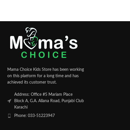
Mama Choice Kids Store has been working
on this platform for a long time and has
achieved its customer trust.
Address: Office #5 Mariam Place
Block A, G.A. Allana Road, Punjabi Club
Karachi
Phone: 033-51223947