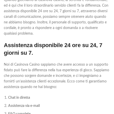
Quando giochiamo al Casinova Casino, la serenità è fondamentale,
ed è qui che il loro straordinario servizio clienti fa la differenza. Con
assistenza disponibile 24 ore su 24, 7 giorni su 7, attraverso diversi
canali di comunicazione, possiamo sempre ottenere aiuto quando
ne abbiamo bisogno. Inoltre, il personale di supporto, qualificato e
cordiale, è pronto a rispondere a ogni domanda o a risolvere
qualsiasi problema.
Assistenza disponibile 24 ore su 24, 7
giorni su 7.
Noi di Casinova Casino sappiamo che avere accesso a un supporto
fidato può fare la differenza nella tua esperienza di gioco. Sappiamo
che possono sorgere domande e incertezze, e ci impegniamo a
fornirti un’assistenza clienti eccezionale. Ecco come ti garantiamo
assistenza quando ne hai bisogno:
Chat in diretta
Assistenza via e-mail