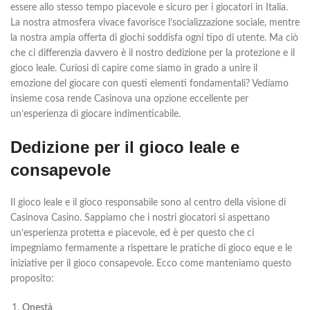
essere allo stesso tempo piacevole e sicuro per i giocatori in Italia.
La nostra atmosfera vivace favorisce l’socializzazione sociale, mentre
la nostra ampia offerta di giochi soddisfa ogni tipo di utente. Ma ciò
che ci differenzia davvero è il nostro dedizione per la protezione e il
gioco leale. Curiosi di capire come siamo in grado a unire il
emozione del giocare con questi elementi fondamentali? Vediamo
insieme cosa rende Casinova una opzione eccellente per
un’esperienza di giocare indimenticabile.
Dedizione per il gioco leale e
consapevole
Il gioco leale e il gioco responsabile sono al centro della visione di
Casinova Casino. Sappiamo che i nostri giocatori si aspettano
un’esperienza protetta e piacevole, ed è per questo che ci
impegniamo fermamente a rispettare le pratiche di gioco eque e le
iniziative per il gioco consapevole. Ecco come manteniamo questo
proposito:
Onestà