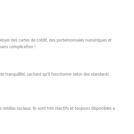
yer des cartes de crédit, des portemonnaies numériques et
 sans complication !
 tranquillité, sachant qu’il fonctionne selon des standards
 médias sociaux. Ils sont très réactifs et toujours disponibles à