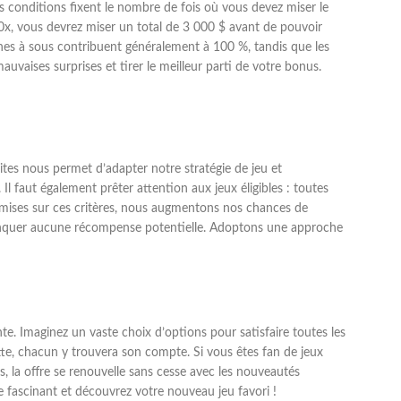
 conditions fixent le nombre de fois où vous devez miser le
x, vous devrez miser un total de 3 000 $ avant de pouvoir
hines à sous contribuent généralement à 100 %, tandis que les
auvaises surprises et tirer le meilleur parti de votre bonus.
ites nous permet d’adapter notre stratégie de jeu et
l faut également prêter attention aux jeux éligibles : toutes
s mises sur ces critères, nous augmentons nos chances de
 manquer aucune récompense potentielle. Adoptons une approche
ante. Imaginez un vaste choix d’options pour satisfaire toutes les
ette, chacun y trouvera son compte. Si vous êtes fan de jeux
s, la offre se renouvelle sans cesse avec les nouveautés
e fascinant et découvrez votre nouveau jeu favori !