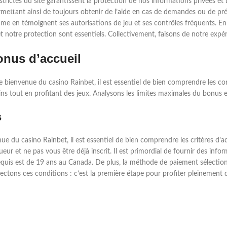
strictes du site garantissent la protection de nos informations privées et
rmettant ainsi de toujours obtenir de l’aide en cas de demandes ou de pr
mme en témoignent ses autorisations de jeu et ses contrôles fréquents. E
et notre protection sont essentiels. Collectivement, faisons de notre expé
onus d’accueil
bienvenue du casino Rainbet, il est essentiel de bien comprendre les cond
ns tout en profitant des jeux. Analysons les limites maximales du bonus 
s
ue du casino Rainbet, il est essentiel de bien comprendre les critères d’a
eur et ne pas vous être déjà inscrit. Il est primordial de fournir des infor
 requis est de 19 ans au Canada. De plus, la méthode de paiement sélection
ectons ces conditions : c’est la première étape pour profiter pleinement