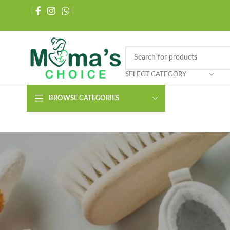
SELECT CATEGORY
BROWSE CATEGORIES