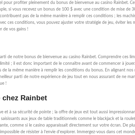
el pour profiter pleinement du bonus de bienvenue au casino Rainbet. Ces
ple, si vous recevez un bonus de 100 $ avec une condition de mise de 30
 ne contribuent pas de la même manière à remplir ces conditions ; les mac
ec ces conditions, vous pouvez ajuster votre stratégie de jeu, éviter les m
r de vos gains !
ur parti de notre bonus de bienvenue au casino Rainbet. Comprendre ces lim
mité ; il est donc important de le connaître avant de commencer à jouer. I
pas de la même manière à remplir les conditions du bonus. En alignant no
e meilleur parti de notre expérience de jeu tout en nous assurant de ne
ue !
 chez Rainbet
ive et à sa sécurité de pointe ; la offre de jeux est tout aussi impressionn
saisissants aux jeux de table traditionnels comme le blackjack et la roul
ante, comme si le casino apparaissait directement sur votre écran. De plu
, impossible de résister à l’envie d’explorer. Immergez-vous dans cet mond