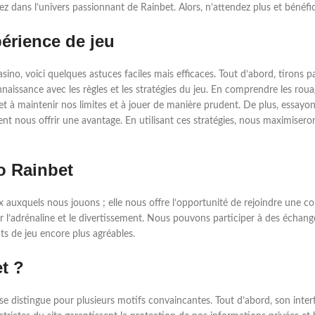
ez dans l’univers passionnant de Rainbet. Alors, n’attendez plus et bénéfi
érience de jeu
ino, voici quelques astuces faciles mais efficaces. Tout d’abord, tirons pa
naissance avec les règles et les stratégies du jeu. En comprendre les ro
à maintenir nos limites et à jouer de manière prudent. De plus, essayons di
uvent nous offrir une avantage. En utilisant ces stratégies, nous maximiser
o Rainbet
eux auxquels nous jouons ; elle nous offre l’opportunité de rejoindre u
 l’adrénaline et le divertissement. Nous pouvons participer à des échange
s de jeu encore plus agréables.
t ?
t se distingue pour plusieurs motifs convaincantes. Tout d’abord, son interf