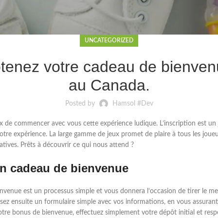
UNCATEGORIZED
enez votre cadeau de bienvenu
au Canada.
Posted by
Hamsol #Dev
de commencer avec vous cette expérience ludique. L’inscription est un j
tre expérience. La large gamme de jeux promet de plaire à tous les jo
cratives. Prêts à découvrir ce qui nous attend ?
on cadeau de bienvenue
nvenue est un processus simple et vous donnera l’occasion de tirer le mei
plissez ensuite un formulaire simple avec vos informations, en vous assuran
otre bonus de bienvenue, effectuez simplement votre dépôt initial et respe