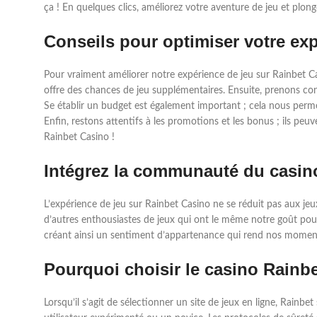
ça ! En quelques clics, améliorez votre aventure de jeu et plong
Conseils pour optimiser votre exp
Pour vraiment améliorer notre expérience de jeu sur Rainbet Cas
offre des chances de jeu supplémentaires. Ensuite, prenons con
Se établir un budget est également important ; cela nous permet 
Enfin, restons attentifs à les promotions et les bonus ; ils pe
Rainbet Casino !
Intégrez la communauté du casin
L’expérience de jeu sur Rainbet Casino ne se réduit pas aux j
d’autres enthousiastes de jeux qui ont le même notre goût pour
créant ainsi un sentiment d’appartenance qui rend nos moment
Pourquoi choisir le casino Rainbe
Lorsqu’il s’agit de sélectionner un site de jeux en ligne, Rainbe