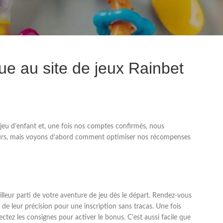
e au site de jeux Rainbet
eu d’enfant et, une fois nos comptes confirmés, nous
ueurs, mais voyons d’abord comment optimiser nos récompenses
lleur parti de votre aventure de jeu dès le départ. Rendez-vous
t de leur précision pour une inscription sans tracas. Une fois
ctez les consignes pour activer le bonus. C’est aussi facile que