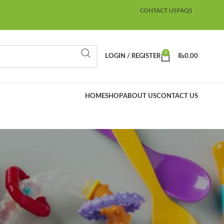
CONTACT US
FAQS
0
LOGIN / REGISTER
₨
0.00
HOME
SHOP
ABOUT US
CONTACT US