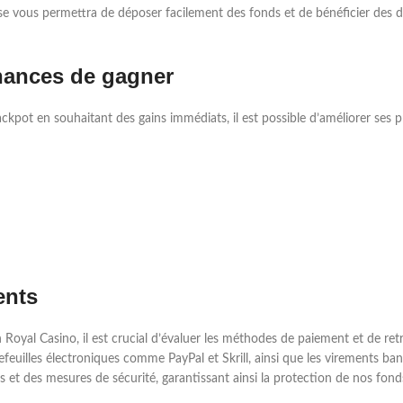
ous permettra de déposer facilement des fonds et de bénéficier des dive
!
hances de gagner
kpot en souhaitant des gains immédiats, il est possible d’améliorer ses p
ents
 Royal Casino, il est crucial d’évaluer les méthodes de paiement et de ret
rtefeuilles électroniques comme PayPal et Skrill, ainsi que les virements
 et des mesures de sécurité, garantissant ainsi la protection de nos fond