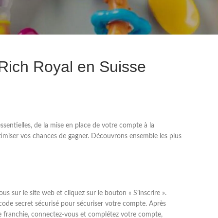
 Rich Royal en Suisse
sentielles, de la mise en place de votre compte à la
 optimiser vos chances de gagner. Découvrons ensemble les plus
sur le site web et cliquez sur le bouton « S’inscrire ».
 code secret sécurisé pour sécuriser votre compte. Après
se franchie, connectez-vous et complétez votre compte,