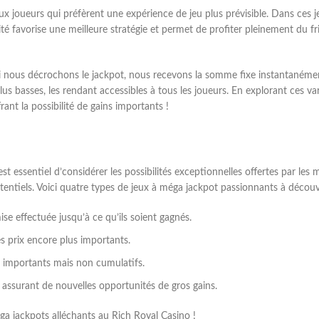
 aux joueurs qui préfèrent une expérience de jeu plus prévisible. Dans ces
lité favorise une meilleure stratégie et permet de profiter pleinement du f
si nous décrochons le jackpot, nous recevons la somme fixe instantanément
us basses, les rendant accessibles à tous les joueurs. En explorant ces v
nt la possibilité de gains importants !
st essentiel d’considérer les possibilités exceptionnelles offertes par le
ntiels. Voici quatre types de jeux à méga jackpot passionnants à découvr
e effectuée jusqu’à ce qu’ils soient gagnés.
es prix encore plus importants.
 importants mais non cumulatifs.
, assurant de nouvelles opportunités de gros gains.
a jackpots alléchants au Rich Royal Casino !