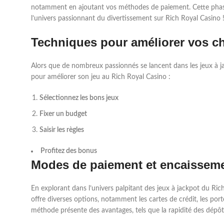
notamment en ajoutant vos méthodes de paiement. Cette phase v
l’univers passionnant du divertissement sur Rich Royal Casino 
Techniques pour améliorer vos c
Alors que de nombreux passionnés se lancent dans les jeux à jac
pour améliorer son jeu au Rich Royal Casino :
Sélectionnez les bons jeux
Fixer un budget
Saisir les règles
Profitez des bonus
Modes de paiement et encaissem
En explorant dans l’univers palpitant des jeux à jackpot du Rich
offre diverses options, notamment les cartes de crédit, les po
méthode présente des avantages, tels que la rapidité des dépôts