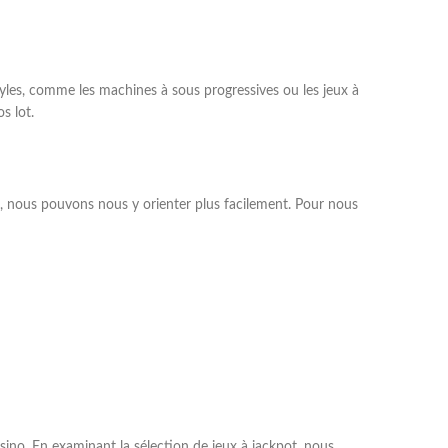
 styles, comme les machines à sous progressives ou les jeux à
s lot.
ls, nous pouvons nous y orienter plus facilement. Pour nous
ino. En examinant la sélection de jeux à jackpot, nous