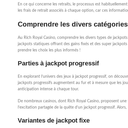
En ce qui concerne les retraits, le processus est habituellement
les frais de retrait associés à chaque option, car ces informat
Comprendre les divers catégories 
Au Rich Royal Casino, comprendre les divers types de jackpot
jackpots statiques offrant des gains fixés et des super jackpot
prendre les choix les plus informés !
Parties à jackpot progressif
En explorant l’univers des jeux à jackpot progressif, on découv
jackpots progressifs augmentent au fur et à mesure que les joue
anticipation intense à chaque tour.
De nombreux casinos, dont Rich Royal Casino, proposent une var
l’excitation partagée de la quête d’un jackpot progressif. Alo
Variantes de jackpot fixe