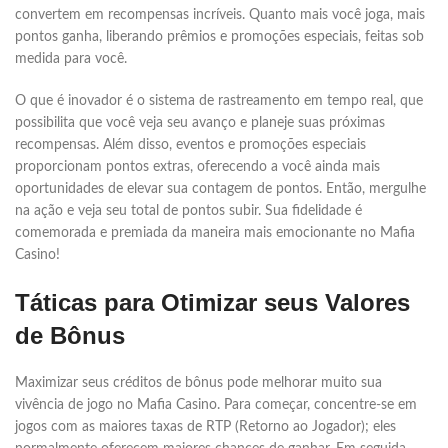
convertem em recompensas incríveis. Quanto mais você joga, mais
pontos ganha, liberando prêmios e promoções especiais, feitas sob
medida para você.
O que é inovador é o sistema de rastreamento em tempo real, que
possibilita que você veja seu avanço e planeje suas próximas
recompensas. Além disso, eventos e promoções especiais
proporcionam pontos extras, oferecendo a você ainda mais
oportunidades de elevar sua contagem de pontos. Então, mergulhe
na ação e veja seu total de pontos subir. Sua fidelidade é
comemorada e premiada da maneira mais emocionante no Mafia
Casino!
Táticas para Otimizar seus Valores
de Bônus
Maximizar seus créditos de bônus pode melhorar muito sua
vivência de jogo no Mafia Casino. Para começar, concentre-se em
jogos com as maiores taxas de RTP (Retorno ao Jogador); eles