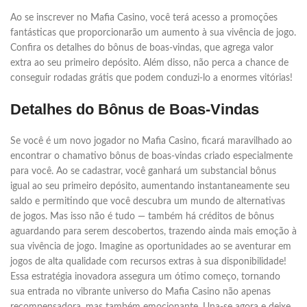
Ao se inscrever no Mafia Casino, você terá acesso a promoções
fantásticas que proporcionarão um aumento à sua vivência de jogo.
Confira os detalhes do bônus de boas-vindas, que agrega valor
extra ao seu primeiro depósito. Além disso, não perca a chance de
conseguir rodadas grátis que podem conduzi-lo a enormes vitórias!
Detalhes do Bônus de Boas-Vindas
Se você é um novo jogador no Mafia Casino, ficará maravilhado ao
encontrar o chamativo bônus de boas-vindas criado especialmente
para você. Ao se cadastrar, você ganhará um substancial bônus
igual ao seu primeiro depósito, aumentando instantaneamente seu
saldo e permitindo que você descubra um mundo de alternativas
de jogos. Mas isso não é tudo — também há créditos de bônus
aguardando para serem descobertos, trazendo ainda mais emoção à
sua vivência de jogo. Imagine as oportunidades ao se aventurar em
jogos de alta qualidade com recursos extras à sua disponibilidade!
Essa estratégia inovadora assegura um ótimo começo, tornando
sua entrada no vibrante universo do Mafia Casino não apenas