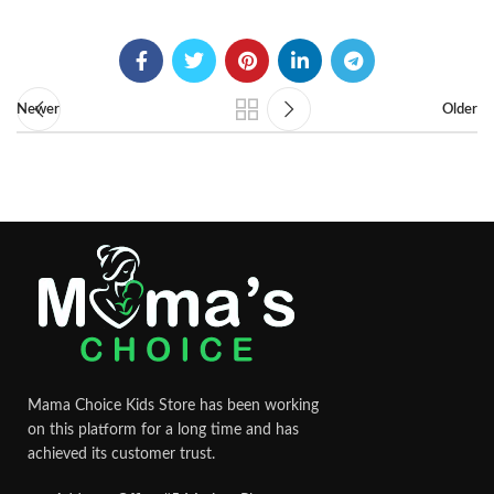
Newer
Older
Mama Choice Kids Store has been working
on this platform for a long time and has
achieved its customer trust.