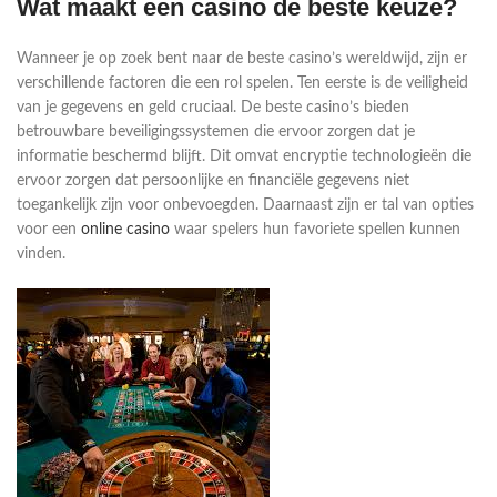
Wat maakt een casino de beste keuze?
Wanneer je op zoek bent naar de beste casino’s wereldwijd, zijn er
verschillende factoren die een rol spelen. Ten eerste is de veiligheid
van je gegevens en geld cruciaal. De beste casino’s bieden
betrouwbare beveiligingssystemen die ervoor zorgen dat je
informatie beschermd blijft. Dit omvat encryptie technologieën die
ervoor zorgen dat persoonlijke en financiële gegevens niet
toegankelijk zijn voor onbevoegden. Daarnaast zijn er tal van opties
voor een
online casino
waar spelers hun favoriete spellen kunnen
vinden.