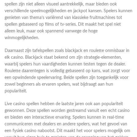
spellen zijn niet alleen visueel aantrekkelijk, maar bieden ook
verschillende speelmogelijkheden en jackpot kansen. Spelers kunnen
genieten van thema’s variërend van klassieke fruitmachines tot
spellen gebaseerd op films of tv-series. Dit maakt het spel niet
alleen leuk, maar ook spannend vanwege de hoge
winmogelijkheden.
Daarnaast zijn tafelspellen zoals blackjack en roulette onmisbaar in
elk casino. Blackjack staat bekend om zijn strategie-elementen,
waarbij spelers hun vaardigheden kunnen testen tegen de dealer.
Roulette daarentegen is volledig gebaseerd op kans, wat zorgt voor
een opwindende speelervaring. Beide spellen zijn toegankelijk voor
zowel beginners als ervaren spelers, wat bijdraagt aan hun
populariteit.
Live casino spellen hebben de laatste jaren ook aan populariteit
gewonnen. Deze spellen worden gestreamd vanuit een echt casino
en bieden een interactieve ervaring. Spelers kunnen in real-time
communiceren met dealers en andere spelers, wat het gevoel van
een fysiek casino nabootst. Dit maakt het voor spelers mogelijk om