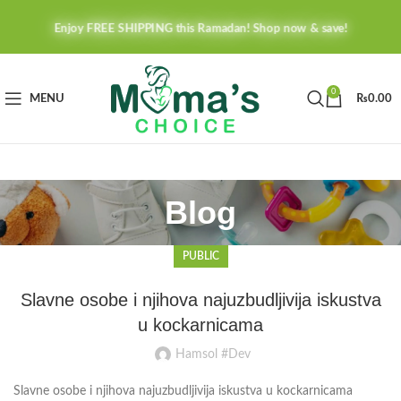
Enjoy FREE SHIPPING this Ramadan! Shop now & save!
0
MENU
₨
0.00
Blog
PUBLIC
Slavne osobe i njihova najuzbudljivija iskustva
u kockarnicama
Hamsol #Dev
Slavne osobe i njihova najuzbudljivija iskustva u kockarnicama