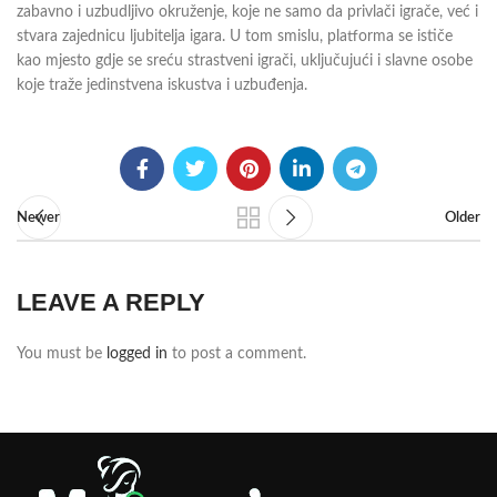
zabavno i uzbudljivo okruženje, koje ne samo da privlači igrače, već i
stvara zajednicu ljubitelja igara. U tom smislu, platforma se ističe
kao mjesto gdje se sreću strastveni igrači, uključujući i slavne osobe
koje traže jedinstvena iskustva i uzbuđenja.
Newer
Older
LEAVE A REPLY
You must be
logged in
to post a comment.