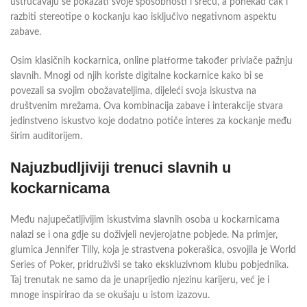
ustručavaju se pokazati svoje sposobnosti i sreću, a ponekad čak i
razbiti stereotipe o kockanju kao isključivo negativnom aspektu
zabave.
Osim klasičnih kockarnica, online platforme također privlače pažnju
slavnih. Mnogi od njih koriste digitalne kockarnice kako bi se
povezali sa svojim obožavateljima, dijeleći svoja iskustva na
društvenim mrežama. Ova kombinacija zabave i interakcije stvara
jedinstveno iskustvo koje dodatno potiče interes za kockanje među
širim auditorijem.
Najuzbudljiviji trenuci slavnih u
kockarnicama
Među najupečatljivijim iskustvima slavnih osoba u kockarnicama
nalazi se i ona gdje su doživjeli nevjerojatne pobjede. Na primjer,
glumica Jennifer Tilly, koja je strastvena pokerašica, osvojila je World
Series of Poker, pridruživši se tako ekskluzivnom klubu pobjednika.
Taj trenutak ne samo da je unaprijedio njezinu karijeru, već je i
mnoge inspirirao da se okušaju u istom izazovu.