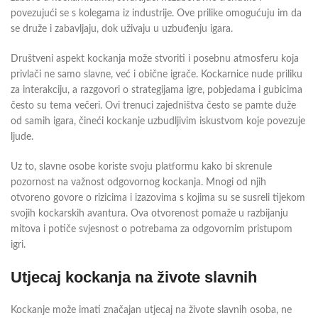
povezujući se s kolegama iz industrije. Ove prilike omogućuju im da
se druže i zabavljaju, dok uživaju u uzbuđenju igara.
Društveni aspekt kockanja može stvoriti i posebnu atmosferu koja
privlači ne samo slavne, već i obične igrače. Kockarnice nude priliku
za interakciju, a razgovori o strategijama igre, pobjedama i gubicima
često su tema večeri. Ovi trenuci zajedništva često se pamte duže
od samih igara, čineći kockanje uzbudljivim iskustvom koje povezuje
ljude.
Uz to, slavne osobe koriste svoju platformu kako bi skrenule
pozornost na važnost odgovornog kockanja. Mnogi od njih
otvoreno govore o rizicima i izazovima s kojima su se susreli tijekom
svojih kockarskih avantura. Ova otvorenost pomaže u razbijanju
mitova i potiče svjesnost o potrebama za odgovornim pristupom
igri.
Utjecaj kockanja na živote slavnih
Kockanje može imati značajan utjecaj na živote slavnih osoba, ne