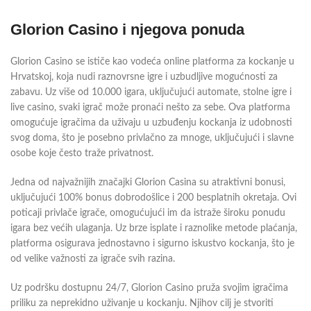
Glorion Casino i njegova ponuda
Glorion Casino se ističe kao vodeća online platforma za kockanje u
Hrvatskoj, koja nudi raznovrsne igre i uzbudljive mogućnosti za
zabavu. Uz više od 10.000 igara, uključujući automate, stolne igre i
live casino, svaki igrač može pronaći nešto za sebe. Ova platforma
omogućuje igračima da uživaju u uzbuđenju kockanja iz udobnosti
svog doma, što je posebno privlačno za mnoge, uključujući i slavne
osobe koje često traže privatnost.
Jedna od najvažnijih značajki Glorion Casina su atraktivni bonusi,
uključujući 100% bonus dobrodošlice i 200 besplatnih okretaja. Ovi
poticaji privlače igrače, omogućujući im da istraže široku ponudu
igara bez većih ulaganja. Uz brze isplate i raznolike metode plaćanja,
platforma osigurava jednostavno i sigurno iskustvo kockanja, što je
od velike važnosti za igrače svih razina.
Uz podršku dostupnu 24/7, Glorion Casino pruža svojim igračima
priliku za neprekidno uživanje u kockanju. Njihov cilj je stvoriti