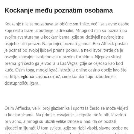
Kockanje među poznatim osobama
Kockanje nije samo zabava za obične smrtnike, već i za slavne osobe
koje često traže uzbuđenje i adrenalin. Mnogi od njih su poznati po
svojim avanturama u kockarnicama, gdje su doživjeli nevjerojatne
uspjehe, ali i poraze. Na primjer, poznati glumac Ben Affleck postao
je poznat po svojoj ljubavi prema pokeru, a neki izvori tvrde da je
osvojio značajne svote novca u raznim turnirima. Njegova strast
prema igri često ga je vodila u Las Vegas, gdje se osjećao kao kod
kuće. Osim toga, mnogi igrači istražuju online casino opcije kao što
su
https://glorioncasino.co/hr/
, čime kombiniraju uzbuđenje s
dostupnošću igara.
Osim Afflecka, veliki broj glazbenika i sportaša često se može vidjeti
u kockarnicama. Na primjer, osvajanje Jackpota može biti izuzetno
privlačno, a mnogi su uložili velike iznose u nadi da će postati
sljedeći milijunaš. U tom svijetu, gdje su rizici visoki, slavne osobe ne