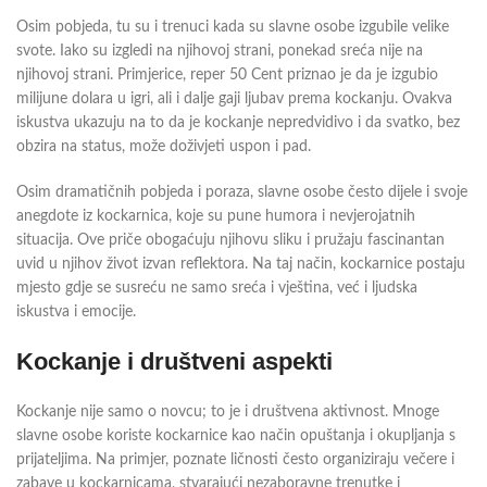
Osim pobjeda, tu su i trenuci kada su slavne osobe izgubile velike
svote. Iako su izgledi na njihovoj strani, ponekad sreća nije na
njihovoj strani. Primjerice, reper 50 Cent priznao je da je izgubio
milijune dolara u igri, ali i dalje gaji ljubav prema kockanju. Ovakva
iskustva ukazuju na to da je kockanje nepredvidivo i da svatko, bez
obzira na status, može doživjeti uspon i pad.
Osim dramatičnih pobjeda i poraza, slavne osobe često dijele i svoje
anegdote iz kockarnica, koje su pune humora i nevjerojatnih
situacija. Ove priče obogaćuju njihovu sliku i pružaju fascinantan
uvid u njihov život izvan reflektora. Na taj način, kockarnice postaju
mjesto gdje se susreću ne samo sreća i vještina, već i ljudska
iskustva i emocije.
Kockanje i društveni aspekti
Kockanje nije samo o novcu; to je i društvena aktivnost. Mnoge
slavne osobe koriste kockarnice kao način opuštanja i okupljanja s
prijateljima. Na primjer, poznate ličnosti često organiziraju večere i
zabave u kockarnicama, stvarajući nezaboravne trenutke i