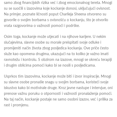
samo zbog financijskih rizika već i zbog emocionalnog tereta. Mnogi
su se suočili s izazovima koje kockanje donosi, uključujući ovisnost.
Na primjer, poznate ličnosti poput Charlieja Sheena otvoreno su
govorile o svojim borbama s ovisnošću o kockanju, što je otvorilo
vrata razgovorima o važnosti pomoći i podrške.
Osim toga, kockanje može utjecati i na njihove karijere. U nekim
slučajevima, slavne osobe su morale preispitati svoje odluke i
promijeniti način života zbog posljedica kockanja. Ove priče često
služe kao opomena drugima, ukazujući na to koliko je važno imati
ravnotežu i kontrolu. S obzirom na izazove, mnogi se okreću terapiji
i drugim oblicima pomoći kako bi se nosili s posljedicama.
Usprkos tim izazovima, kockanje može biti i izvor inspiracije. Mnogi
su slavne osobe pronašle snagu u svojim borbama, koristeći svoje
iskustvo kako bi motivirale druge. Kroz javne nastupe i intervjue, oni
prenose važnu poruku o otpornosti i važnosti pronalaženja pomoći.
Na taj način, kockanje postaje ne samo osobni izazov, već i prilika za
rast i promjenu.