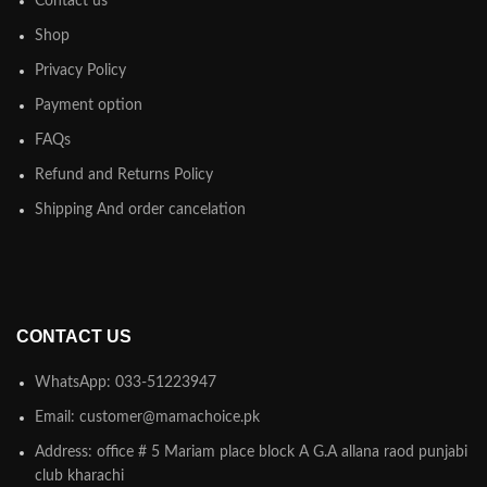
Contact us
Shop
Privacy Policy
Payment option
FAQs
Refund and Returns Policy
Shipping And order cancelation
CONTACT US
WhatsApp: 033-51223947
Email: customer@mamachoice.pk
Address: office # 5 Mariam place block A G.A allana raod punjabi
club kharachi