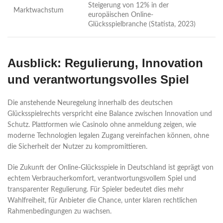
Steigerung von 12% in der
Marktwachstum
europäischen Online-
Glücksspielbranche (Statista, 2023)
Ausblick: Regulierung, Innovation
und verantwortungsvolles Spiel
Die anstehende Neuregelung innerhalb des deutschen
Glücksspielrechts verspricht eine Balance zwischen Innovation und
Schutz. Plattformen wie Casinolo ohne anmeldung zeigen, wie
moderne Technologien legalen Zugang vereinfachen können, ohne
die Sicherheit der Nutzer zu kompromittieren.
Die Zukunft der Online-Glücksspiele in Deutschland ist geprägt von
echtem Verbraucherkomfort, verantwortungsvollem Spiel und
transparenter Regulierung. Für Spieler bedeutet dies mehr
Wahlfreiheit, für Anbieter die Chance, unter klaren rechtlichen
Rahmenbedingungen zu wachsen.