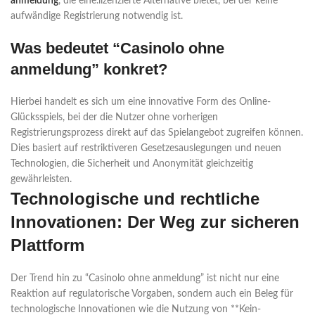
anmeldung
, die eine.lizenzierte Alternative bietet, bei der keine
aufwändige Registrierung notwendig ist.
Was bedeutet “Casinolo ohne
anmeldung” konkret?
Hierbei handelt es sich um eine innovative Form des Online-
Glücksspiels, bei der die Nutzer ohne vorherigen
Registrierungsprozess direkt auf das Spielangebot zugreifen können.
Dies basiert auf restriktiveren Gesetzesauslegungen und neuen
Technologien, die Sicherheit und Anonymität gleichzeitig
gewährleisten.
Technologische und rechtliche
Innovationen: Der Weg zur sicheren
Plattform
Der Trend hin zu “Casinolo ohne anmeldung” ist nicht nur eine
Reaktion auf regulatorische Vorgaben, sondern auch ein Beleg für
technologische Innovationen wie die Nutzung von **Kein-