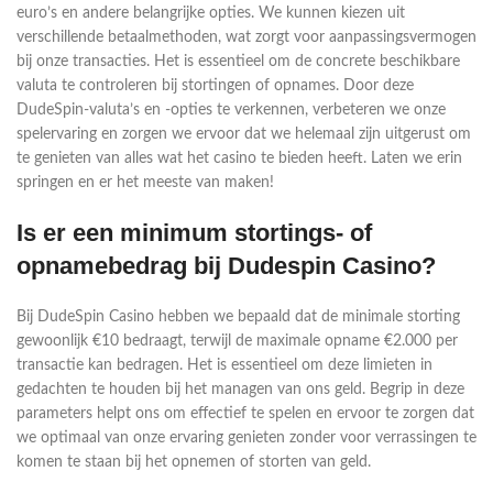
euro’s en andere belangrijke opties. We kunnen kiezen uit
verschillende betaalmethoden, wat zorgt voor aanpassingsvermogen
bij onze transacties. Het is essentieel om de concrete beschikbare
valuta te controleren bij stortingen of opnames. Door deze
DudeSpin-valuta’s en -opties te verkennen, verbeteren we onze
spelervaring en zorgen we ervoor dat we helemaal zijn uitgerust om
te genieten van alles wat het casino te bieden heeft. Laten we erin
springen en er het meeste van maken!
Is er een minimum stortings- of
opnamebedrag bij Dudespin Casino?
Bij DudeSpin Casino hebben we bepaald dat de minimale storting
gewoonlijk €10 bedraagt, terwijl de maximale opname €2.000 per
transactie kan bedragen. Het is essentieel om deze limieten in
gedachten te houden bij het managen van ons geld. Begrip in deze
parameters helpt ons om effectief te spelen en ervoor te zorgen dat
we optimaal van onze ervaring genieten zonder voor verrassingen te
komen te staan bij het opnemen of storten van geld.