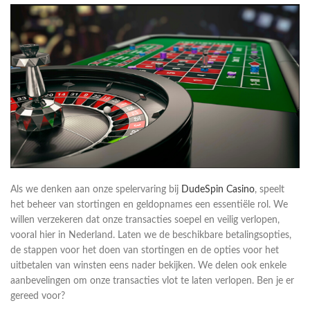
Als we denken aan onze spelervaring bij
DudeSpin Casino
, speelt
het beheer van stortingen en geldopnames een essentiële rol. We
willen verzekeren dat onze transacties soepel en veilig verlopen,
vooral hier in Nederland. Laten we de beschikbare betalingsopties,
de stappen voor het doen van stortingen en de opties voor het
uitbetalen van winsten eens nader bekijken. We delen ook enkele
aanbevelingen om onze transacties vlot te laten verlopen. Ben je er
gereed voor?