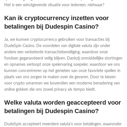
Het is een winstgevende situatie voor iedereen, nietwaar?
Kan ik cryptocurrency inzetten voor
betalingen bij Dudespin Casino?
Ja, we kunnen cryptocurrency gebruiken voor transacties bij
DudeSpin Casino. De voordelen van digitale valuta zijn onder
andere een verbeterde transactiebeveiliging, waardoor onze
fondsen gegarandeerd veilig blijven. Dankzij onmiddellijke stortingen
en opnames verloopt onze spelervaring soepeler, waardoor we ons
kunnen concentreren op het genieten van onze favoriete spellen in
plaats van ons zorgen te maken over de gevaren. Door te kiezen
voor crypto omarmen we bovendien een moderne benadering van
online gokken die ons zowel privacy als tempo biedt.
Welke valuta worden geaccepteerd voor
betalingen bij Dudespin Casino?
DudeSpin accepteert meerdere valuta’s voor betalingen, waaronder