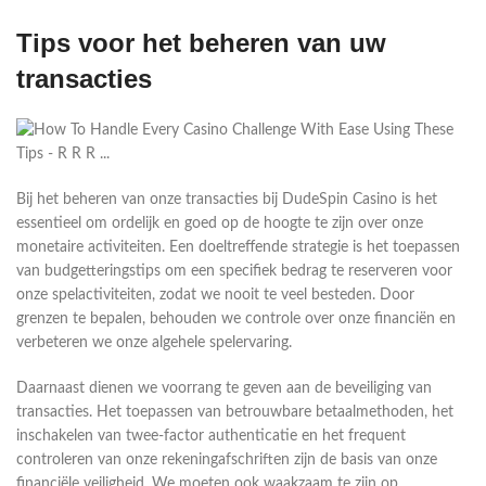
Tips voor het beheren van uw
transacties
Bij het beheren van onze transacties bij DudeSpin Casino is het
essentieel om ordelijk en goed op de hoogte te zijn over onze
monetaire activiteiten. Een doeltreffende strategie is het toepassen
van budgetteringstips om een specifiek bedrag te reserveren voor
onze spelactiviteiten, zodat we nooit te veel besteden. Door
grenzen te bepalen, behouden we controle over onze financiën en
verbeteren we onze algehele spelervaring.
Daarnaast dienen we voorrang te geven aan de beveiliging van
transacties. Het toepassen van betrouwbare betaalmethoden, het
inschakelen van twee-factor authenticatie en het frequent
controleren van onze rekeningafschriften zijn de basis van onze
financiële veiligheid. We moeten ook waakzaam te zijn op